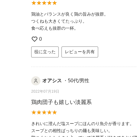
鶏油とバランスが良く鶏の旨みが抜群。
つくねも大きくてたっぷり。
食べ応えも抜群の一杯。
0
役に立った
レビューを共有
オアシス
・50代/男性
2022年07月19日
鶏肉団子も嬉しい淡麗系
きれいに澄んだ塩スープにほんのり魚介が香ります。
スープとの相性ばっちりの麺も美味しい。