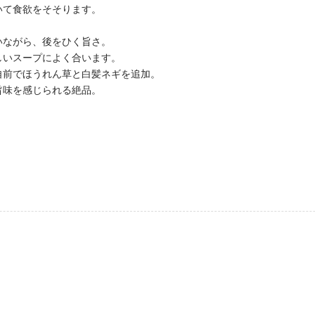
いて食欲をそそります。
いながら、後をひく旨さ。
優しいスープによく合います。
自前でほうれん草と白髪ネギを追加。
旨味を感じられる絶品。