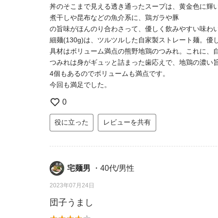
丼のそこまで見える透き通ったスープは、黄金色に輝
煮干しや昆布などの魚介系に、鶏ガラや豚
の旨味がほんのり合わさって、優しく飲みやすい味わ
細麺(130g)は、ツルツルした自家製ストレート麺。
具材はボリューム満点の熊野地鶏のつみれ。これに、
つみれは身がギュッと詰まった歯応えで、地鶏の濃い
4個もあるのでボリュームも満点です。
今回も満足でした。
0
役に立った
レビューを共有
宅麺男
・40代/男性
2023年07月24日
団子うまし