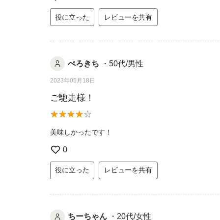
役に立った
レビューを共有
ぺろきち
・50代/男性
2023年05月18日
ご馳走様！
美味しかったです！
0
役に立った
レビューを共有
ちーちゃん
・20代/女性