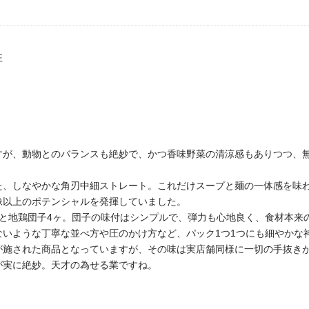
性
すが、動物とのバランスも絶妙で、かつ香味野菜の清涼感もありつつ、
た、しなやかな角刃中細ストレート。これだけスープと麺の一体感を味
像以上のポテンシャルを発揮していました。
本と地鶏団子4ヶ。団子の味付はシンプルで、弾力も心地良く、食材本来
ないような丁寧な並べ方や圧のかけ方など、パック1つ1つにも細やかな
が施された商品となっていますが、その味は実店舗同様に一切の手抜き
が実に絶妙。天才の為せる業ですね。