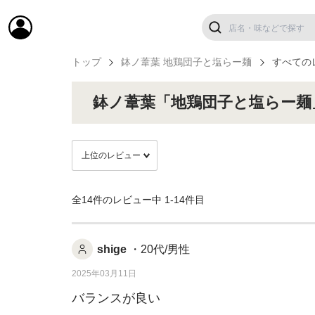
トップ
鉢ノ葦葉 地鶏団子と塩らー麺
すべての
鉢ノ葦葉「地鶏団子と塩らー麺
全14件のレビュー中
1-14件目
shige
・20代/男性
2025年03月11日
バランスが良い