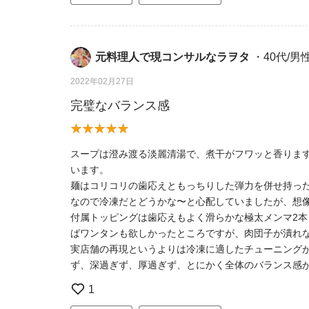
元料理人で現コンサルなラヲタ
・40代/男
2022年02月27日
完璧なバランス感
スープは澄み渡る淡麗清湯で、煮干がフワッと香りま
います。
麺はコリコリの歯応えともっちりした弾力を併せ持っ
なので冷凍だとどうかな〜と心配していましたが、想
付属トッピングは歯応えもよく滑らかな極太メンマ2
ばワンタンも欲しかったところですが、肉団子が潰れ
実店舗の再現というよりは冷凍に適したチューニング
ず、深過ぎず、厚過ぎず、とにかく全体のバランス感
1