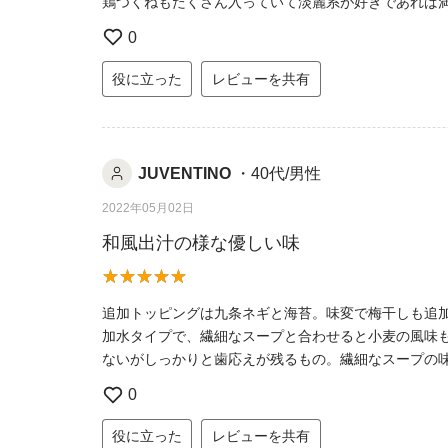
鶏つくねもたくさん入っていて淡麗系が好きであれば
0
役に立った
レビューを共有
JUVENTINO
・40代/男性
2022年05月02日
和風出汁の様な優しい味
追加トッピングは九条ネギと海苔。味変で梅干しも追
加水タイプで、繊細なスープと合わせると小麦の風味
ないがしっかりと歯応えが残るもの。繊細なスープの
0
役に立った
レビューを共有