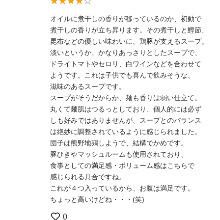
オイルに煮干しの香りが移っているのか、初動で
煮干しの香りが立ち昇ります。その煮干しと鰹節、
昆布などの優しい味わいに、鶏豚が支えるスープ。
淡いというか、かなりあっさりとしたスープで、
ドライトマトやセロリ、白ワインなどを合わせて
ようです。これは子供でも喜んで飲みそうな、
滋味のあるスープです。
スープがそうだからか、麺も香りは弱い仕立て。
丸くて麺肌はつるっとしており、個人的には必ず
しも好みではありませんが、スープとのバランス
は絶妙に調整されているように感じられました。
団子は熊野地鶏しようで、結構でかめです。
豚ひきやマッシュルームも使用されており、
食事としての満足感・ボリューム感はこちらで
感じられる具合ですね。
これが４つ入っているから、お腹は満足です。
ちょっと高いけどね・・・(笑)
0