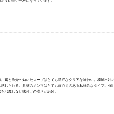
満足度の高い一杯になっています。
加。鶏と魚介の効いたスープはとても繊細なクリアな味わい。和風出汁
も感じられる。具材のメンマはとても歯応えのある私好みなタイプ。4個
味を邪魔しない味付けの濃さが絶妙。