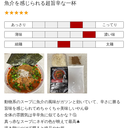
魚介を感じられる超旨辛な一杯
あっさり
こってり
薄味
濃い味
細麺
太麺
動物系のスープに魚介の風味がガツンと効いていて、辛さに勝る
旨味を感じられてめちゃくちゃ美味しいやん😆
全体の雰囲気は辛辛魚に似てるかな？🤔
真っ赤なスープにネギの色が映えて最高🎄