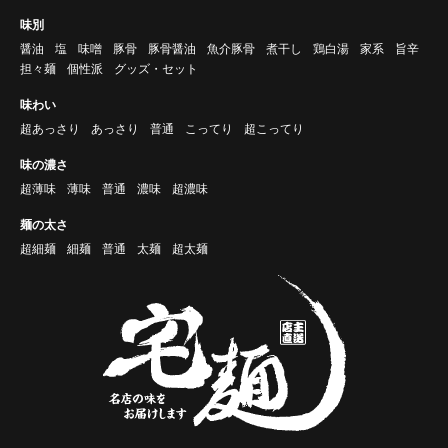
味別
醤油
塩
味噌
豚骨
豚骨醤油
魚介豚骨
煮干し
鶏白湯
家系
旨辛
担々麺
個性派
グッズ・セット
味わい
超あっさり
あっさり
普通
こってり
超こってり
味の濃さ
超薄味
薄味
普通
濃味
超濃味
麺の太さ
超細麺
細麺
普通
太麺
超太麺