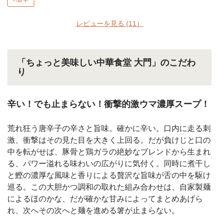
レビューを見る
(11）
「ちょっと美味しい中華食堂 大門」のこだわ
り
辛い！でも止まらない！衝撃的激ウマ濃厚スープ！
荒れ狂う唐辛子の辛さと旨味。確かに辛い。口内に走る刺
激、衝撃はその見た目を大きく上回る。だが負けじと口の
中を転がせば、豚骨と鶏ガラの絶妙なブレンドから生まれ
る、パワー溢れる味わいの広がりに気付く。同時に煮干し
と鰹の濃厚な風味と香りによる贅沢な旨味が舌の中を駆け
巡る。この大胆かつ調和の取れた組み合わせは、自家製麺
によるほのかな、だが確かな甘みによってまとめあげら
れ、次へその次へと麺を進める箸が止まらない。