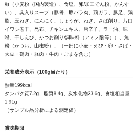
麺（小麦粉（国内製造）、食塩、卵/加工でん粉、かんす
い）、具入りスープ（豚骨、豚バラ肉、鶏ガラ、豚足、鶏
脂、玉ねぎ、にんにく、しょうが、ねぎ、さば削り、片口
イワシ煮干、昆布、チキンエキス、唐辛子、ラー油、味
噌、干しえび、かつお削り/調味料（アミノ酸等））、魚
粉（かつお、山椒粉）、（一部に小麦・えび・卵・さば・
大豆・鶏肉・豚肉・牛肉・ごまを含む）
栄養成分表示（100g当たり）
熱量199kcal
タンパク質7.2g、脂質8.4g、炭水化物23.6g、食塩相当量
1.91g
（サンプル品分析による測定値）
賞味期限