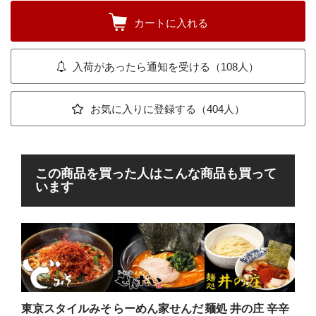
カートに入れる
入荷があったら通知を受ける（108人）
お気に入りに登録する（404人）
この商品を買った人はこんな商品も買って
います
フ
テン
ー
暴力
辛さ
東京スタイルみそ
らーめん家せんだ
麺処 井の庄 辛辛