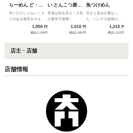
の旨
らーめん ど・み
い とんこつ唐辛
魚つけめん
そ みそオロチョ
子味噌
辛いだけじゃない！コ
常連は知る旨さ！人気
辛さと旨みが重なっ
クのある激辛みそオロ
の唐辛子味噌！
た、パンチ力抜群の辛
ンらーめん
チョンラーメン
辛魚つけめん
1,050
1,010
1,215
円
円
円
税込1,134円
税込1,091円
税込1,312円
店主・店舗
店舗情報