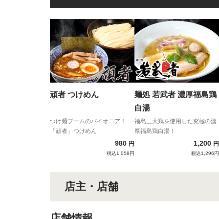
頑者 つけめん
麺処 若武者 濃厚福島鶏
白湯
つけ麺ブームのパイオニア！
福島三大鶏を使用した究極の濃
「頑者」つけめん
厚福島鶏白湯！
980
1,200
円
円
税込1,058円
税込1,296円
店主・店舗
店舗情報