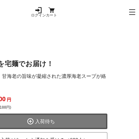
ログイン
カート
を宅麺でお届け！
、甘海老の旨味が凝縮された濃厚海老スープが絡
00
円
188円)
入荷待ち