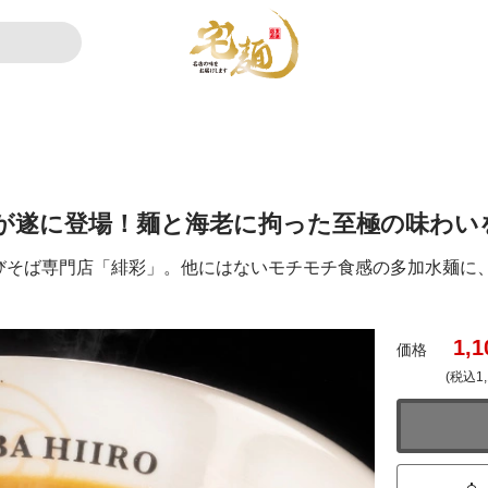
が遂に登場！麺と海老に拘った至極の味わい
びそば専門店「緋彩」。他にはないモチモチ食感の多加水麺に
1,1
価格
(税込1,