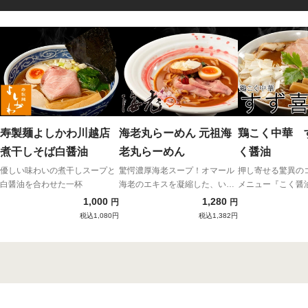
寿製麺よしかわ川越店
海老丸らーめん 元祖海
鶏こく中華 
煮干しそば白醤油
老丸らーめん
く醤油
優しい味わいの煮干しスープと
驚愕濃厚海老スープ！オマール
押し寄せる驚異の
白醤油を合わせた一杯
海老のエキスを凝縮した、いま
メニュー『こく醤
だかつてない新ラーメン！
1,000
1,280
円
円
税込1,080円
税込1,382円