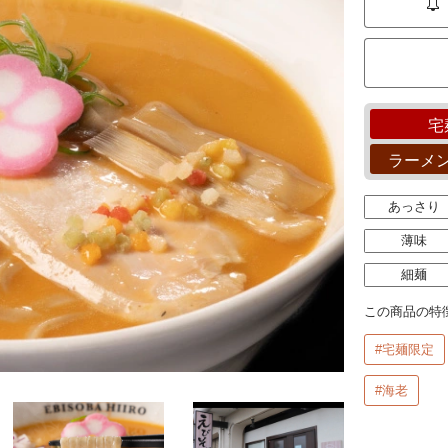
宅
ラーメ
あっさり
薄味
細麺
この商品の特
#宅麺限定
#海老