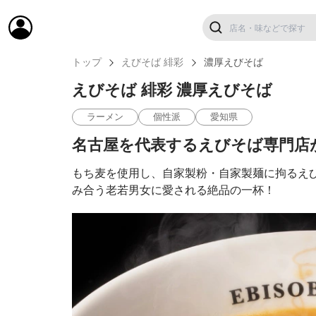
トップ
えびそば 緋彩
濃厚えびそば
えびそば 緋彩 濃厚えびそば
ラーメン
個性派
愛知県
名古屋を代表するえびそば専門店
もち麦を使用し、自家製粉・自家製麺に拘るえ
み合う老若男女に愛される絶品の一杯！