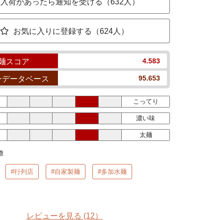
入荷があったら通知を受ける（632人）
お気に入りに登録する（624人）
4.583
麺スコア
95.653
ンデータベース
こってり
濃い味
太麺
徴
#行列店
#自家製麺
#多加水麺
レビューを見る
(12）