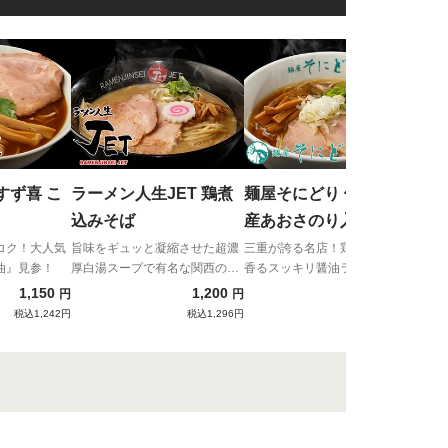
王者
徳島
へ殴
すず喜 こ
ラーメン人生JET 鶏煮
麺屋そにどり 伊勢志摩
込みそば
産あおさのり入り 醤油
らーめん
コク！大人気
旨味をギュッと凝縮させた超濃
三重が誇る名店！鶏と煮干しが
油』見参！
厚白湯スープで有名な関西の
香るスッキリ醤油ラーメン
雄
1,150
1,200
1,300
円
円
円
税込1,242円
税込1,296円
税込1,404円