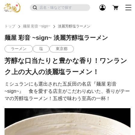
トップ
麺屋 彩音 ~sign~
淡麗芳醇塩ラーメン
麺屋 彩音 ~sign~ 淡麗芳醇塩ラーメン
ラーメン
塩
東京都
芳醇な口当たりと豊かな香り！ワンラン
ク上の大人の淡麗塩ラーメン！
ミシュランにも選出された五反田の名店『麺屋 彩音
~sign~』 食を愛する店主がこだわりぬいた、香りがテー
マの芳醇塩ラーメン！五感で味わう至高の一杯！