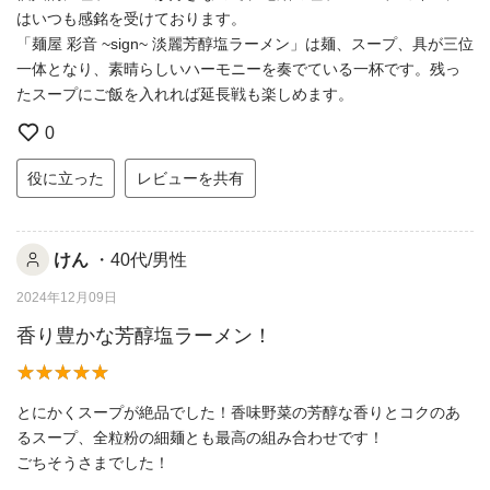
はいつも感銘を受けております。
「麺屋 彩音 ~sign~ 淡麗芳醇塩ラーメン」は麺、スープ、具が三位
一体となり、素晴らしいハーモニーを奏でている一杯です。残っ
たスープにご飯を入れれば延長戦も楽しめます。
0
役に立った
レビューを共有
けん
・40代/男性
2024年12月09日
香り豊かな芳醇塩ラーメン！
とにかくスープが絶品でした！香味野菜の芳醇な香りとコクのあ
るスープ、全粒粉の細麺とも最高の組み合わせです！
ごちそうさまでした！