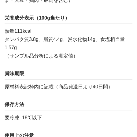
ま・大豆・鶏肉・豚肉を含む）
栄養成分表示（100g当たり）
熱量111kcal
タンパク質3.8g、脂質4.4g、炭水化物14g、食塩相当量
1.57g
（サンプル品分析による測定値）
賞味期限
原材料表記枠内に記載（商品発送日より40日間）
保存方法
要冷凍 -18℃以下
使用上の注意