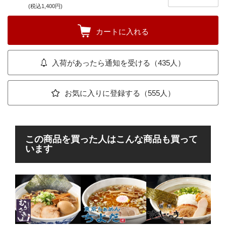
(税込1,400円)
カートに入れる
入荷があったら通知を受ける（435人）
お気に入りに登録する（555人）
この商品を買った人はこんな商品も買って
います
ラ
柚
鶏の