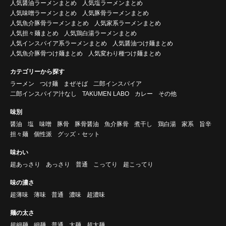
人気醤油ラーメンまとめ
人気塩ラーメンまとめ
人気味噌ラーメンまとめ
人気豚骨ラーメンまとめ
人気魚介豚骨ラーメンまとめ
人気家系ラーメンまとめ
人気担々麺まとめ
人気鶏白湯ラーメンまとめ
人気インスパイア系ラーメンまとめ
人気醤油つけ麺まとめ
人気魚介豚骨つけ麺まとめ
人気変わり種つけ麺まとめ
カテゴリーから探す
ラーメン
つけ麺
まぜそば
二郎インスパイア
二郎インスパイア汁なし
TAKUMEN LABO
カレー
その他
味別
醤油
塩
味噌
豚骨
豚骨醤油
魚介豚骨
煮干し
鶏白湯
家系
旨辛
担々麺
個性派
グッズ・セット
味わい
超あっさり
あっさり
普通
こってり
超こってり
味の濃さ
超薄味
薄味
普通
濃味
超濃味
麺の太さ
超細麺
細麺
普通
太麺
超太麺