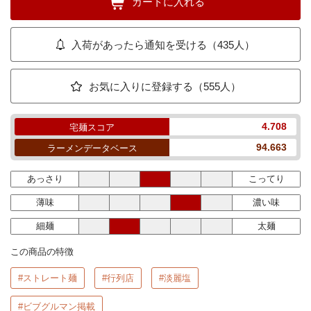
カートに入れる
入荷があったら通知を受ける（435人）
お気に入りに登録する（555人）
4.708
宅麺スコア
94.663
ラーメンデータベース
あっさり
こってり
薄味
濃い味
細麺
太麺
この商品の特徴
#ストレート麺
#行列店
#淡麗塩
#ビブグルマン掲載