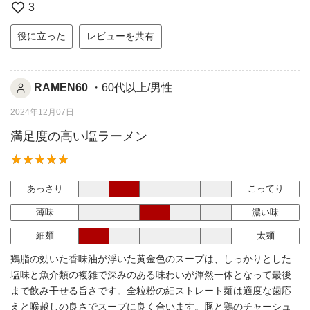
3
役に立った
レビューを共有
RAMEN60
・60代以上/男性
2024年12月07日
満足度の高い塩ラーメン
あっさり
こってり
薄味
濃い味
細麺
太麺
鶏脂の効いた香味油が浮いた黄金色のスープは、しっかりとした
塩味と魚介類の複雑で深みのある味わいが渾然一体となって最後
まで飲み干せる旨さです。全粒粉の細ストレート麺は適度な歯応
えと喉越しの良さでスープに良く合います。豚と鶏のチャーシュ