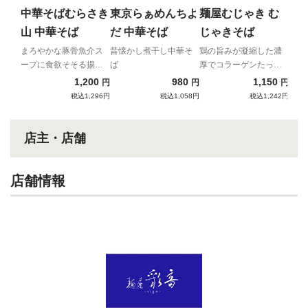
をプ
中華そばむらさき
東京らぁめんちよ
麺屋むじゃき む
山 中華そば
だ 中華そば
じゃきそば
まろやかな豚骨魚介ス
昔懐かし煮干し中華そ
鶏の旨みが凝縮した濃
ープに食欲そそる揚げ
ば
厚でコラーゲンたっぷ
ねぎ
りな一杯！
1,200
980
1,150
円
円
円
税込1,296円
税込1,058円
税込1,242円
店主・店舗
店舗情報