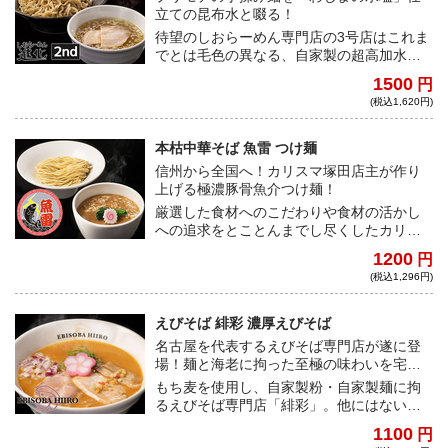
立ての昆布水と啜る！
待望のしおらーめん専門店の3号店はこれま
でとは毛色の異なる、自家製の超高加水麺
が特徴的だ。厳選された魚介出汁とわじま
1500
円
の水塩で仕上げた昆布水を麺に纏わせ、ク
(税込1,620円)
リアでキレのあるつけ汁とのコンビネーシ
ョンをお楽しみあれ！
本枯中華そば 魚雷 つけ麺
信州から全国へ！カリスマ塚田店主が作り
上げる極濃豚骨魚介つけ麺！
厳選した食材へのこだわりや食材の活かし
への追求をとことんまでし尽くしたカリス
マの一杯は、ラーメン作りに対して妥協を
1200
円
許さず、常にどうしたら旨くなるかを永遠
(税込1,296円)
に突き詰め続けた佐野実氏の想いを体現す
る。
えびそば 緋彩 濃厚えびそば
名古屋を代表するえびそば専門店が遂に登
場！麺と海老に拘った至極の味わいを宅麺
でお届け！
もち麦を使用し、自家製粉・自家製麺に拘
るえびそば専門店「緋彩」。他にはないモ
チモチ食感の多加水麺に、甘海老の旨味が
1100
円
凝縮された濃厚海老スープが絡み合う老若