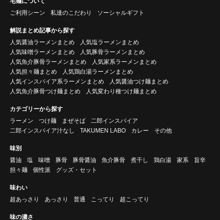
宅麺について
ご利用シーン
私達のこだわり
ソーシャルギフト
解説まとめ記事から探す
人気醤油ラーメンまとめ
人気塩ラーメンまとめ
人気味噌ラーメンまとめ
人気豚骨ラーメンまとめ
人気魚介豚骨ラーメンまとめ
人気家系ラーメンまとめ
人気担々麺まとめ
人気鶏白湯ラーメンまとめ
人気インスパイア系ラーメンまとめ
人気醤油つけ麺まとめ
人気魚介豚骨つけ麺まとめ
人気変わり種つけ麺まとめ
カテゴリーから探す
ラーメン
つけ麺
まぜそば
二郎インスパイア
二郎インスパイア汁なし
TAKUMEN LABO
カレー
その他
味別
醤油
塩
味噌
豚骨
豚骨醤油
魚介豚骨
煮干し
鶏白湯
家系
旨辛
担々麺
個性派
グッズ・セット
味わい
超あっさり
あっさり
普通
こってり
超こってり
味の濃さ