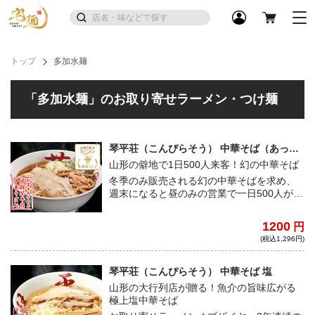
トップ
多加水麺
「多加水麺」のお取り寄せラーメン・つけ麺
琴平荘（こんぴらそう） 中華そば（あっさ
り）
山形の僻地で1日500人来客！幻の中華そば
冬季のみ販売される幻の中華そばを求め、
週末になると昼のみの営業で一日500人が訪
れるという、山形県鶴岡市にある旅館「琴
平荘」。上質な淡麗醤油スープ、自家製ち
1200
円
ぢれ麺、国産チャーシューとこだわりメン
(税込1,296円)
マが芸術的なハーモニーを奏でる。
琴平荘（こんぴらそう） 中華そば 塩
山形の大行列店が贈る！魚介の旨味広がる
極上塩中華そば