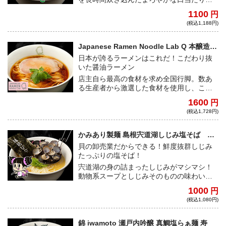
動物系スープと、小麦香るモチモチした自
1100
円
家製多加水麺の融合は、あなたを新たな世
(税込1,188円)
界へと誘う！
Japanese Ramen Noodle Lab Q 本醸造醤
油らぁ麺
日本が誇るラーメンはこれだ！こだわり抜
いた醤油ラーメン
店主自ら最高の食材を求め全国行脚。数あ
る生産者から激選した食材を使用し、この
一杯に全てが詰まった最高傑作！澄み渡っ
1600
円
たスープに自家製麺、チャーシューと一切
(税込1,728円)
妥協なしの逸品！
かみあり製麺 島根宍道湖しじみ塩そば し
じみマシマシ
貝の卸売業だからできる！鮮度抜群しじみ
たっぷりの塩そば！
宍道湖の身の詰まったしじみがマシマシ！
動物系スープとしじみそのものの味わいが
混然一体となった究極のスープ。素材の旨
1000
円
味が最大限に引き出されており、自家製麺
(税込1,080円)
との相性抜群！
錦 iwamoto 瀬戸内吟醸 真鯛塩らぁ麺 寿