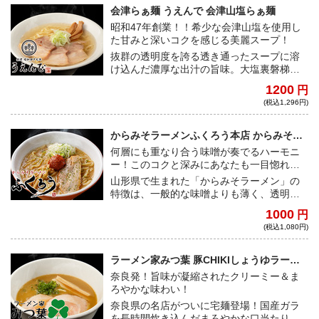
品
会津らぁ麺 うえんで 会津山塩らぁ麺
昭和47年創業！！希少な会津山塩を使用し
た甘みと深いコクを感じる美麗スープ！
抜群の透明度を誇る透き通ったスープに溶
け込んだ濃厚な出汁の旨味。大塩裏磐梯温
泉から抽出した会津山塩は、優しくまろや
1200
円
かな塩味を生み出している。程よくちぢれ
(税込1,296円)
たモチモチの麺は綿肌が美しく、すべるよ
うに口に入っていく。優しく美しい一杯
だ！
からみそラーメンふくろう本店 からみそラ
ーメン
何層にも重なり合う味噌が奏でるハーモニ
ー！このコクと深みにあなたも一目惚れす
ること間違いなし！
山形県で生まれた「からみそラーメン」の
特徴は、一般的な味噌よりも薄く、透明度
の高い白いスープ。名古屋の地に合わせ、
1000
円
味噌の色が濃く独自にアレンジされた一杯
(税込1,080円)
になっている。
ラーメン家みつ葉 豚CHIKIしょうゆラーメ
ン
奈良発！旨味が凝縮されたクリーミー＆ま
ろやかな味わい！
奈良県の名店がついに宅麺登場！国産ガラ
を長時間炊き込んだまろやかな口当たりの