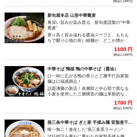
(税込1,188円)
男女に愛される絶品の一杯！
新旬屋本店 山形中華蕎麦
奥深い旨みが染み渡る、新旬屋謹製の“中華
蕎麦”
香り高く旨み溢れる醤油スープと、もちも
ちで啜り心地の良い細麺が、どこか懐かし
さを感じさせる優しさ溢れる中華蕎麦。じ
1100
円
んわり染み渡る味わいで、毎日でも食べた
(税込1,188円)
い逸品。
中華そば 鴨福 鴨の中華そば（醤油）
口一杯に広がる鴨の香りと三層平打自家製
麺は口福感満点！
話題沸騰の新店！表層部と中心部で異なる
小麦を使用した三層構造の麺は革新的な食
感を織り成す。類を見ない芸術的な自家製
1700
円
麺と香りが豊かな鴨出汁のマリアージュを
(税込1,836円)
ご堪能あれ。
燕三条中華そば ぎと家 手揉み麺 背脂煮干し
そば
唯一無二！進化した”燕三条系ラーメン”
試行錯誤を重ねに重ねた自家製手揉み麺