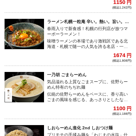
1150
円
注麺が織りなす最高の味わいを、ご自宅で
(税込1,242円)
堪能してほしい。
ラーメン札幌一粒庵 辛い。熱い。旨い。
【マーボーラーメン】
春雨入りで新食感！札幌の行列店が放つマ
ーボーラーメン！
味噌ラーメンの本場であり激戦区である北
海道・札幌で随一の人気を誇る名店・一粒
庵。地産地消にこだわった濃厚な味噌スー
1674
円
プに、スパイシーなマーボーが絡んだ辛旨
(税込1,808円)
な一杯だ！
一乃胡 ごまらーめん
気品溢れる上質なごまスープに、佐野らー
めん特有のちぢれ麺
伝統の佐野らーめんをベースに、香り高い
ごまの風味を感じる、あっさりとしたなか
にもコクと旨味の広がる味わい。モチモチ
1100
円
食感の自家製ちぢれ麺との相性も抜群だ！
(税込1,188円)
しおらーめん進化 2nd しおつけ麺
プリモチの手揉み麺を「わじまの水塩」仕