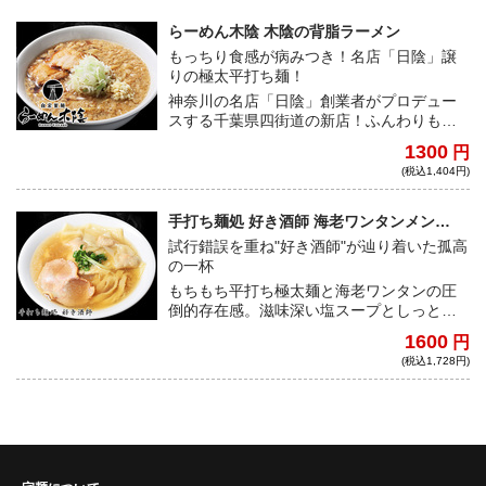
らーめん木陰 木陰の背脂ラーメン
もっちり食感が病みつき！名店「日陰」譲
りの極太平打ち麺！
神奈川の名店「日陰」創業者がプロデュー
スする千葉県四街道の新店！ふんわりもっ
ちり食感がクセになるもち小麦配合の極太
1300
円
平打ち麺、そしてトッピングによって２つ
(税込1,404円)
の味を楽しめる新感覚の背脂らーめんが登
場！！
手打ち麺処 好き酒師 海老ワンタンメン
（塩）
試行錯誤を重ね"好き酒師"が辿り着いた孤高
の一杯
もちもち平打ち極太麺と海老ワンタンの圧
倒的存在感。滋味深い塩スープとしっとり
チャーシューが心と体に染み渡る。
1600
円
(税込1,728円)