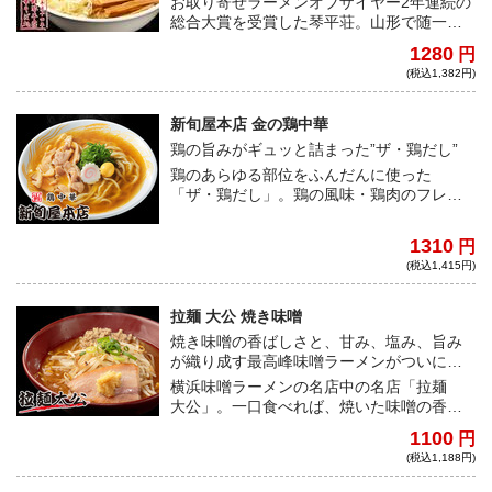
お取り寄せラーメンオブザイヤー2年連続の
総合大賞を受賞した琴平荘。山形で随一の
人気を誇る銘店が贈る「中華そば 塩」を宅
1280
円
麺にて販売！自家製飛魚焼干しとまろやか
(税込1,382円)
な塩が織り成す黄金色の絶品スープをご堪
能ください。
新旬屋本店 金の鶏中華
鶏の旨みがギュッと詰まった”ザ・鶏だし”
鶏のあらゆる部位をふんだんに使った
「ザ・鶏だし」。鶏の風味・鶏肉のフレッ
シュ感を存分に感じられる至極の一杯。タ
レは、モンゴル岩塩と醤油を使った、塩醤
1310
円
油味！！最後に鶏油を使った、まさしく鶏
(税込1,415円)
ずくめのザ・鶏中華登場。
拉麺 大公 焼き味噌
焼き味噌の香ばしさと、甘み、塩み、旨み
が織り成す最高峰味噌ラーメンがついに登
場！
横浜味噌ラーメンの名店中の名店「拉麺
大公」。一口食べれば、焼いた味噌の香ば
しいコクと旨みが口の中一杯に広がり、幸
1100
円
せなひと時となる。甘みと塩みのバランス
(税込1,188円)
が絶妙なスープと、モチモチで弾力のある
中太縮れ麺の相性抜群な超ハイレベルな逸