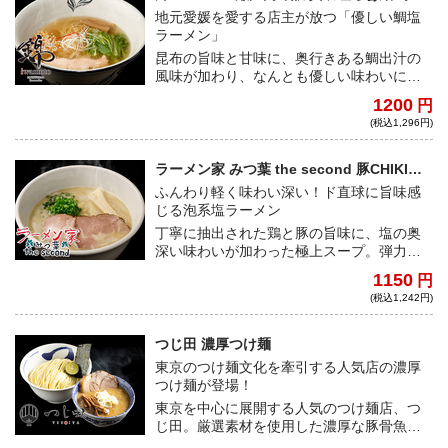
地元愛媛を愛する店主が放つ「優しい鯛塩
ラーメン」
昆布の旨味と甘味に、奥行きある鯛出汁の
風味が加わり、なんとも優しい味わいに。
なめらかな麺肌が特徴の中細ストレート麺
1200
円
は、小麦が豊かに香る上質な味わい。ミシ
(税込1,296円)
ュランビブグルマンを取得する実力店よ
り、いざ全国へ！
ラーメン家 みつ葉 the second 豚CHIKIし
おラーメン
ふんわり軽く味わい深い！ド直球に旨味感
じる泡系塩ラーメン
丁寧に抽出された鶏と豚の旨味に、塩の奥
深い味わいが加わった極上スープ。弾力と
喉越しの良さが抜群な超多加水麺の小麦の
1150
円
香りとエスプーマの風味が、噛む度に心地
(税込1,242円)
よく混ざり合う。
つじ田 濃厚つけ麺
東京のつけ麺文化を牽引する人気店の濃厚
つけ麺が登場！
東京を中心に展開する人気のつけ麺店、つ
じ田。厳選素材を使用した濃厚な豚骨魚介
のスープに、三河屋製麺と共同開発した特