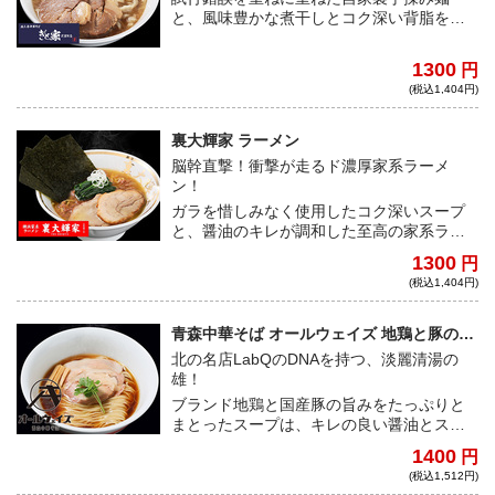
と、風味豊かな煮干しとコク深い背脂を纏
わせた豚骨ベースのスープを合わせた、唯
一無二の燕三条系ラーメン！
1300
円
(税込1,404円)
裏大輝家 ラーメン
脳幹直撃！衝撃が走るド濃厚家系ラーメ
ン！
ガラを惜しみなく使用したコク深いスープ
と、醤油のキレが調和した至高の家系ラー
メン。食べ手を圧倒する衝撃的な逸品が鮮
1300
円
烈デビュー。
(税込1,404円)
青森中華そば オールウェイズ 地鶏と豚の醤
油
北の名店LabQのDNAを持つ、淡麗清湯の
雄！
ブランド地鶏と国産豚の旨みをたっぷりと
まとったスープは、キレの良い醤油とスッ
キリした香りの鶏油と相まって、抜群の完
1400
円
成度を誇る。滑らかでシルキーな麺もさす
(税込1,512円)
がの一言。