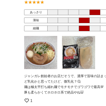
あっさり
薄味
細麺
ジャンガレ創始者のお店だそうで、濃厚で旨味の詰まっ
ど乳化かと思ってたけど、微乳化？🤔
麺は極太平打ち縮れ麺でモチモチでゴワゴワで最高💯
豚も柔らかくてホロホロ系で絶品やね🐷
1