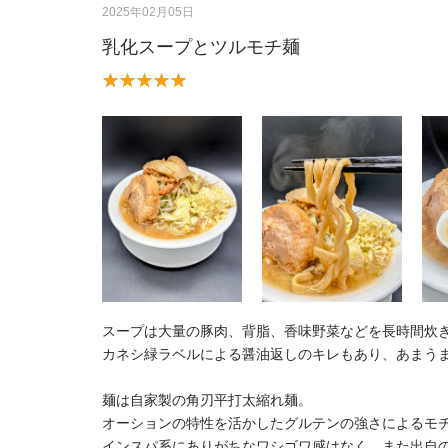
2025年02月05日
乳化スープとツルモチ麺
スープは大量の豚肉、背脂、香味野菜などを長時間炊
カネシ緑ラベルによる醤油返しのキレもあり、あまう
麺は自家製の角刃平打太縮れ麺。
オーションの特性を活かしたグルテンの強さによるモ
インスパ系にありがちなワシゴワ感はなく、また出自