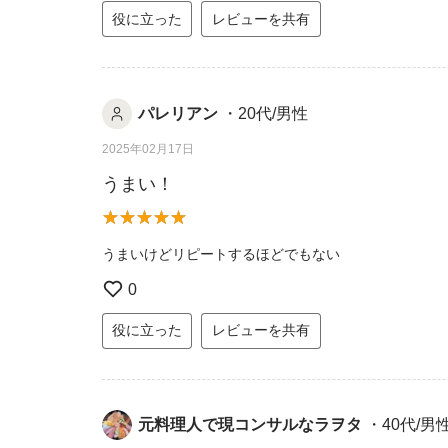
役に立った
レビューを共有
パレリアン
・20代/男性
2025年02月17日
うまい！
うまいけどリピートするほどでもない
0
役に立った
レビューを共有
元料理人で現コンサルなラヲタ
・40代/男