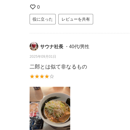
0
役に立った
レビューを共有
サウナ社長
・40代/男性
2025年09月01日
二郎とは似て非なるもの