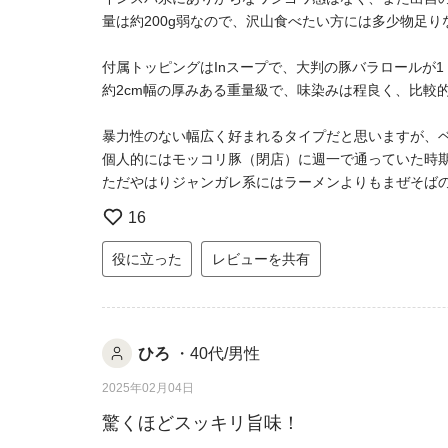
量は約200g弱なので、沢山食べたい方には多少物足
付属トッピングはInスープで、大判の豚バラロールが1
約2cm幅の厚みある重量級で、味染みは程良く、比較
暴力性のない幅広く好まれるタイプだと思いますが、
個人的にはモッコリ豚（閉店）に週一で通っていた時
ただやはりジャンガレ系にはラーメンよりもまぜそば
16
役に立った
レビューを共有
ひろ
・40代/男性
2025年02月04日
驚くほどスッキリ旨味！