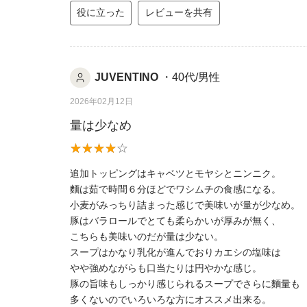
役に立った
レビューを共有
JUVENTINO
・40代/男性
2026年02月12日
量は少なめ
追加トッピングはキャベツとモヤシとニンニク。
麵は茹で時間６分ほどでワシムチの食感になる。
小麦がみっちり詰まった感じで美味いが量が少なめ。
豚はバラロールでとても柔らかいが厚みが無く、
こちらも美味いのだが量は少ない。
スープはかなり乳化が進んでおりカエシの塩味は
やや強めながらも口当たりは円やかな感じ。
豚の旨味もしっかり感じられるスープでさらに麵量も
多くないのでいろいろな方にオススメ出来る。