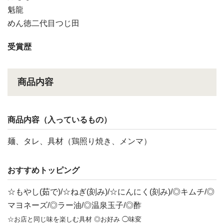
魁龍
めん徳二代目つじ田
受賞歴
商品内容
商品内容（入っているもの）
麺、タレ、具材（鶏照り焼き、メンマ）
おすすめトッピング
☆もやし(茹で)/☆ねぎ(刻み)/☆にんにく(刻み)/◎キムチ/◎
マヨネーズ/◎ラー油/◎温泉玉子/◎酢
☆お店と同じ味を楽しむ具材 ◎お好み ◯味変