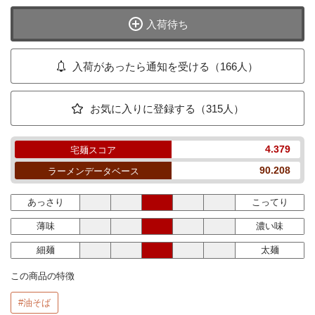
入荷待ち
入荷があったら通知を受ける（166人）
お気に入りに登録する（315人）
4.379
宅麺スコア
90.208
ラーメンデータベース
あっさり
こってり
薄味
濃い味
細麺
太麺
この商品の特徴
#油そば