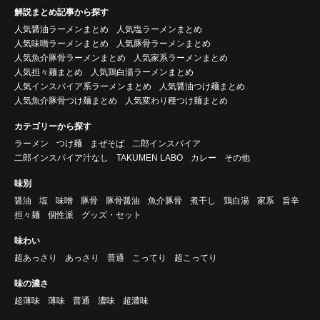
解説まとめ記事から探す
人気醤油ラーメンまとめ
人気塩ラーメンまとめ
人気味噌ラーメンまとめ
人気豚骨ラーメンまとめ
人気魚介豚骨ラーメンまとめ
人気家系ラーメンまとめ
人気担々麺まとめ
人気鶏白湯ラーメンまとめ
人気インスパイア系ラーメンまとめ
人気醤油つけ麺まとめ
人気魚介豚骨つけ麺まとめ
人気変わり種つけ麺まとめ
カテゴリーから探す
ラーメン
つけ麺
まぜそば
二郎インスパイア
二郎インスパイア汁なし
TAKUMEN LABO
カレー
その他
味別
醤油
塩
味噌
豚骨
豚骨醤油
魚介豚骨
煮干し
鶏白湯
家系
旨辛
担々麺
個性派
グッズ・セット
味わい
超あっさり
あっさり
普通
こってり
超こってり
味の濃さ
超薄味
薄味
普通
濃味
超濃味