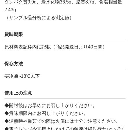
タンパク質9.9g、炭水化物36.5g、脂質8.7g、食塩相当量
2.43g
（サンプル品分析による測定値）
賞味期限
原材料表記枠内に記載（商品発送日より40日間）
保存方法
要冷凍 -18℃以下
使用上の注意
◆開封後はお早めにお召し上がりください。
◆賞味期限内にお召し上がりください。
◆湯煎時や麺茹での際は火傷には十分ご注意ください。
◆電子レンジや直接火にかけての解凍は絶対行わないでく