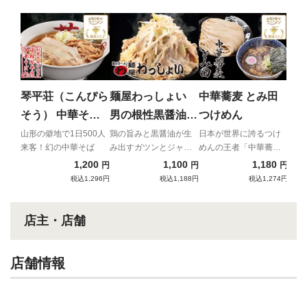
麺処
魚
辛さ
た、
琴平荘（こんぴら
麺屋わっしょい
中華蕎麦 とみ田
辛魚
そう） 中華そば
男の根性黒醤油
つけめん
（あっさり）
（チャーシュー付
山形の僻地で1日500人
鶏の旨みと黒醤油が生
日本が世界に誇るつけ
来客！幻の中華そば
み出すガツンとジャン
めんの王者「中華蕎
き）
キーなインスパイア
麦 とみ田」
1,200
1,100
1,180
円
円
円
税込1,296円
税込1,188円
税込1,274円
店主・店舗
店舗情報