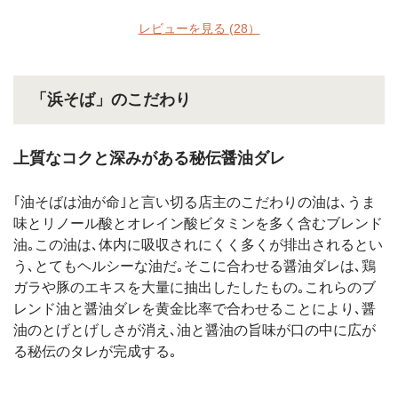
レビューを見る
(28）
「浜そば」のこだわり
上質なコクと深みがある秘伝醤油ダレ
｢油そばは油が命｣と言い切る店主のこだわりの油は､うま
味とリノール酸とオレイン酸ビタミンを多く含むブレンド
油｡この油は､体内に吸収されにくく多くが排出されるとい
う､とてもヘルシーな油だ｡そこに合わせる醤油ダレは､鶏
ガラや豚のエキスを大量に抽出したしたもの｡これらのブ
レンド油と醤油ダレを黄金比率で合わせることにより､醤
油のとげとげしさが消え､油と醤油の旨味が口の中に広が
る秘伝のタレが完成する｡