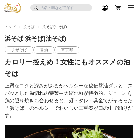
トップ
浜そば
浜そば(油そば)
浜そば 浜そば(油そば)
まぜそば
醤油
東京都
カロリー控えめ！女性にもオススメの油
そば
上質なコクと深みがあるがヘルシーな秘伝醤油ダレと、ス
パッとした歯切れの特製中太縮れ麺が特徴的。ジュｰシｰな
鶏の照り焼きも合わせると、麺・タレ・具全てがそろった
「浜そば」のヘルシーでおいしい三重奏が口の中で踊りだ
す。