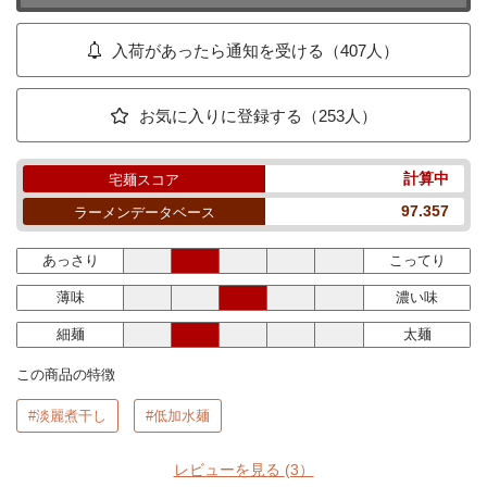
入荷があったら通知を受ける（407人）
お気に入りに登録する（253人）
計算中
宅麺スコア
97.357
ラーメンデータベース
あっさり
こってり
薄味
濃い味
細麺
太麺
この商品の特徴
#淡麗煮干し
#低加水麺
レビューを見る
(3）