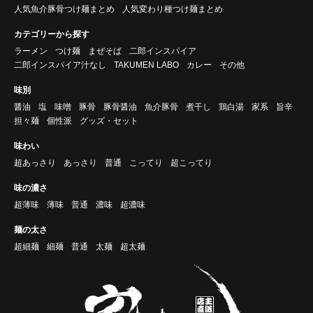
人気魚介豚骨つけ麺まとめ
人気変わり種つけ麺まとめ
カテゴリーから探す
ラーメン
つけ麺
まぜそば
二郎インスパイア
二郎インスパイア汁なし
TAKUMEN LABO
カレー
その他
味別
醤油
塩
味噌
豚骨
豚骨醤油
魚介豚骨
煮干し
鶏白湯
家系
旨辛
担々麺
個性派
グッズ・セット
味わい
超あっさり
あっさり
普通
こってり
超こってり
味の濃さ
超薄味
薄味
普通
濃味
超濃味
麺の太さ
超細麺
細麺
普通
太麺
超太麺