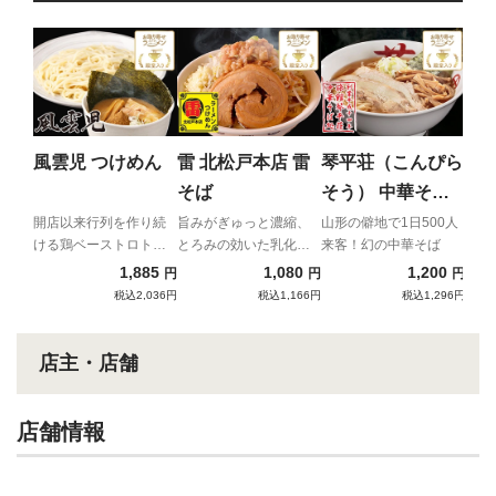
ち
ん
二郎
主が
風雲児 つけめん
雷 北松戸本店 雷
琴平荘（こんぴら
イア
そば
そう） 中華そば
（あっさり）
開店以来行列を作り続
旨みがぎゅっと濃縮、
山形の僻地で1日500人
ける鶏ベーストロトロ
とろみの効いた乳化ス
来客！幻の中華そば
つけ麺
ープと自家製極太麺の
1,885
1,080
1,200
円
円
円
強烈濃厚コンビネーシ
税込2,036円
税込1,166円
税込1,296円
ョン！
店主・店舗
店舗情報