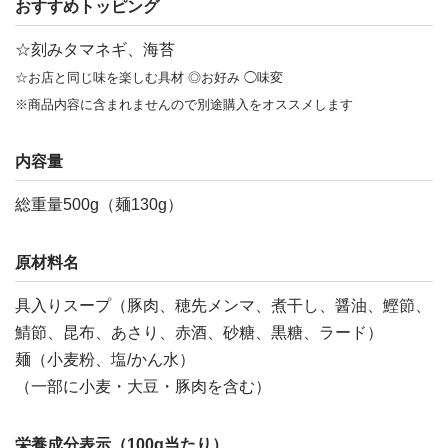
おすすめトッピング
☆刻みタマネギ、海苔
☆お店と同じ味を楽しむ具材 ◎お好み ◯味変
※商品内容に含まれませんので別途購入をオススメします
内容量
総重量500g（麺130g）
原材料名
具入りスープ（豚肉、穂先メンマ、煮干し、醤油、鰹節、
鯖節、昆布、あさり、赤酒、砂糖、黒糖、ラード）
麺（小麦粉、塩/かん水）
（一部に小麦・大豆・豚肉を含む）
栄養成分表示（100g当たり）