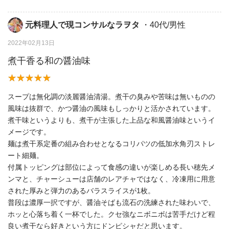
元料理人で現コンサルなラヲタ
・40代/男性
2022年02月13日
煮干香る和の醤油味
スープは無化調の淡麗醤油清湯。煮干の臭みや苦味は無いものの
風味は抜群で、かつ醤油の風味もしっかりと活かされています。
煮干味というよりも、煮干が主張した上品な和風醤油味というイ
メージです。
麺は煮干系定番の組み合わせとなるコリパツの低加水角刃ストレ
ート細麺。
付属トッピングは部位によって食感の違いが楽しめる長い穂先メ
ンマと、チャーシューは店舗のレアチャではなく、冷凍用に用意
された厚みと弾力のあるバラスライスが1枚。
普段は濃厚一択ですが、醤油そばも流石の洗練された味わいで、
ホッと心落ち着く一杯でした。クセ強なニボニボは苦手だけど程
良い煮干なら好きという方にドンピシャだと思います。