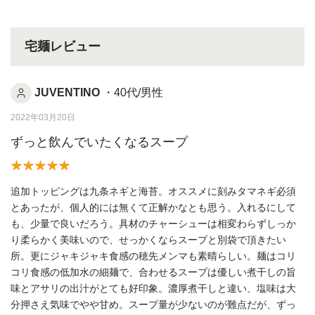
宅麺レビュー
JUVENTINO
・40代/男性
2022年03月20日
ずっと飲んでいたくなるスープ
追加トッピングは九条ネギと海苔。オススメに刻みタマネギ必須
とあったが、個人的には無くて正解かなとも思う。入れるにして
も、少量で良いだろう。具材のチャーシューは相変わらずしっか
り柔らかく美味いので、せっかくならスープと別袋で頂きたい
所。更にジャキジャキ食感の穂先メンマも素晴らしい。麺はコリ
コリ食感の低加水の細麺で、合わせるスープは優しい煮干しの旨
味とアサリの出汁がとても好印象。濃厚煮干しと違い、塩味は大
分押さえ気味でやや甘め。スープ量が少ないのが難点だが、ずっ