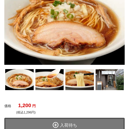
1,200
価格
円
(税込1,296円)
入荷待ち