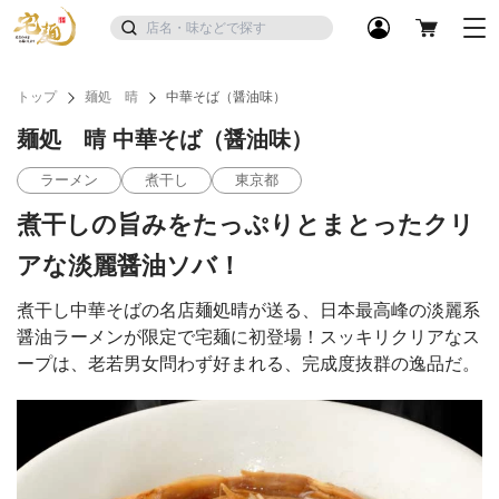
トップ
麺処 晴
中華そば（醤油味）
麺処 晴 中華そば（醤油味）
ラーメン
煮干し
東京都
煮干しの旨みをたっぷりとまとったクリ
アな淡麗醤油ソバ！
煮干し中華そばの名店麺処晴が送る、日本最高峰の淡麗系
醤油ラーメンが限定で宅麺に初登場！スッキリクリアなス
ープは、老若男女問わず好まれる、完成度抜群の逸品だ。