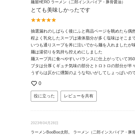
麺屋HERO ラーメン（二郎インスパイア・豚骨醤油）
とても美味しかったです
抽選漏れのしばらく後にふと商品ページを眺めたら偶
程よく乳化したスープは液体脂分が多く塩味はそこま
いつも通りスープを丼に注いでから麺を入れましたが
麺は湯切りを気持ち控えめにしました
麺スープ共に食べやすいバランスに仕上がっていて35
ブタは分厚くギュチ気味の部分とトロトロの部分が半
うずらは仄かに燻製のような匂いがしてしょっぱいの
0
役に立った
レビューを共有
2023年04月28日
ラーメンBooBoo太郎。 ラーメン（二郎インスパイア・豚