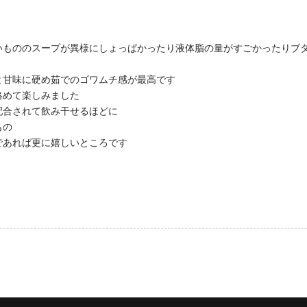
いもののスープが異様にしょっぱかったり液体脂の量がすごかったりブ
と甘味に硬め茹でのゴワムチ感が最高です
絡めて楽しみました
配合されて飲み干せるほどに
もの
であれば更に嬉しいところです