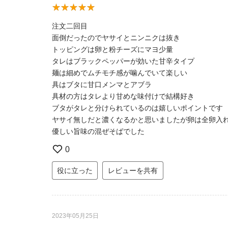
注文二回目
面倒だったのでヤサイとニンニクは抜き
トッピングは卵と粉チーズにマヨ少量
タレはブラックペッパーが効いた甘辛タイプ
麺は細めでムチモチ感が噛んでいて楽しい
具はブタに甘口メンマとアブラ
具材の方はタレより甘めな味付けで結構好き
ブタがタレと分けられているのは嬉しいポイントです
ヤサイ無しだと濃くなるかと思いましたが卵は全卵入
優しい旨味の混ぜそばでした
0
役に立った
レビューを共有
2023年05月25日