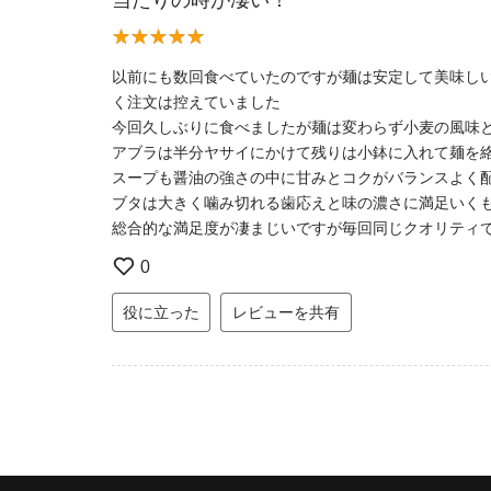
以前にも数回食べていたのですが麺は安定して美味し
く注文は控えていました
今回久しぶりに食べましたが麺は変わらず小麦の風味
アブラは半分ヤサイにかけて残りは小鉢に入れて麺を
スープも醤油の強さの中に甘みとコクがバランスよく
ブタは大きく噛み切れる歯応えと味の濃さに満足いく
総合的な満足度が凄まじいですが毎回同じクオリティ
0
役に立った
レビューを共有