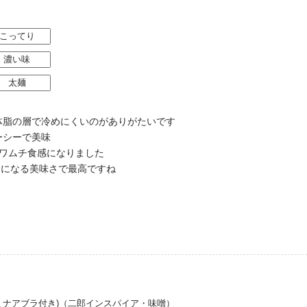
こってり
濃い味
太麺
体脂の層で冷めにくいのがありがたいです
ーシーで美味
ワムチ食感になりました
セになる美味さで最高ですね
ミナアブラ付き)（二郎インスパイア・味噌）