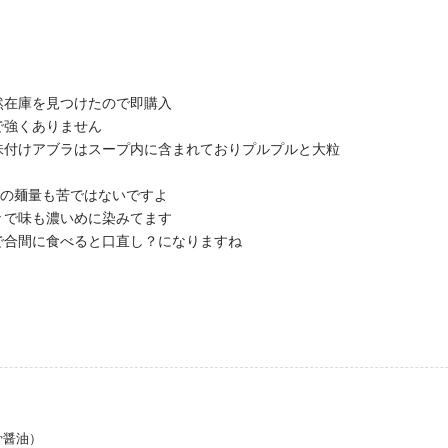
然在庫を見つけたので即購入
で強くありません
味付けアブラはスープ内に含まれておりプルプルと大粒
0の麺量も苦ではないですよ
々で味も濃いめに染みてます
で合間に食べると口直し？になりますね
骨醤油）