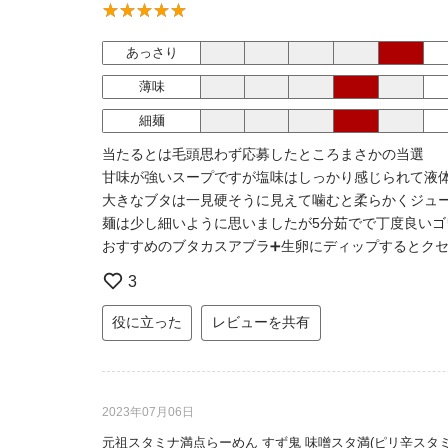
あっさり
薄味
細麺
当たるとは毛頭思わず応募したところまさかの当選
甘味が強いスープですが塩味はしっかり感じられて液
大きなブタは一見硬そうに見えて噛むと柔らかくジュ
麺は少し細いように思いましたが5分茹でで丁度良いゴ
おすすめのブタカスアブラ➕生卵にディップするとク
3
役に立った
レビューを共有
2023年07月06日
元祖スタミナ満点らーめん すず鬼 味噌スタ満(ピリ辛スタ