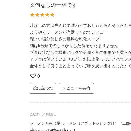
文句なしの一杯です
汁なしの方は先んじて味わっておりもちろんそちらも
ようやくラーメンが当選したのでレビュー
程よい塩分と甘さの濃厚な乳化スープ
麺は5分茹でのしっかりした食感がたまりません
ブタは汁なし同様別パックで分厚くそのままでも柔ら
アブラは付いていませんがこれ以上脂っぽいとバラン
全体として良くまとまっていて味を思い出すとまたす
0
役に立った
レビューを共有
2023年04月09日
ラーメンもみじ屋 ラーメン（アブラトッピング付）（二郎
当たりの時が凄い！