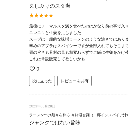
久しぶりのスタ満
最後にノーマルスタ満を食べたのはかなり前の事で久
ニンニクと生姜を足しました
スープは一般的な味噌ラーメンのような濃さではあり
辛めのアブラはスパイシーですが全部入れてもそこま
麺の旨さも具材の量も相変わらずでご飯に生卵をかけ
これは常設販売して欲しいかも
0
役に立った
レビューを共有
2023年05月28日
ラーメンつけ麺今を粋ろ 今粋混ぜ麺（二郎インスパイア汁
ジャンクではない旨味