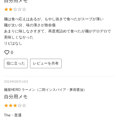
自分用メモ
麺は食べ応えはあるが、もやし抜きで食べたがスープが薄い
麺が太い分、味の薄さが致命傷
あまりに味しなさすぎて、再度煮詰めて食べたが麺がデロデロで
美味しくなかった
リピはなし
0
役に立った
レビューを共有
2024年09月14日
麺屋HERO ラーメン（二郎インスパイア・豚骨醤油）
自分用メモ
The・普通