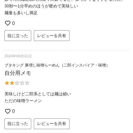
30秒〜1分早めのほうが硬めで美味しい
麺量も多いし満足
0
役に立った
レビューを共有
2024年08月31日
ブタキング 豚増し味噌らーめん（二郎インスパイア・味噌）
自分用メモ
美味しけど二郎系としては麺は細い
ただの味噌ラーメン
0
役に立った
レビューを共有