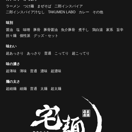
ラーメン
つけ麺
まぜそば
二郎インスパイア
二郎インスパイア汁なし
TAKUMEN LABO
カレー
その他
味別
醤油
塩
味噌
豚骨
豚骨醤油
魚介豚骨
煮干し
鶏白湯
家系
旨辛
担々麺
個性派
グッズ・セット
味わい
超あっさり
あっさり
普通
こってり
超こってり
味の濃さ
超薄味
薄味
普通
濃味
超濃味
麺の太さ
超細麺
細麺
普通
太麺
超太麺