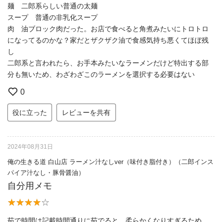
麺 二郎系らしい普通の太麺
スープ 普通の非乳化スープ
肉 油ブロック肉だった。お店で食べると角煮みたいにトロトロ
になってるのかな？家だとザクザク油で食感気持ち悪くてほぼ残
し
二郎系と言われたら、お手本みたいなラーメンだけど特出する部
分も無いため、わざわざこのラーメンを選択する必要はない
0
役に立った
レビューを共有
2024年08月31日
俺の生きる道 白山店 ラーメン汁なしver（味付き脂付き）（二郎インス
パイア汁なし・豚骨醤油）
自分用メモ
茹で時間は記載時間通りに茹でると、柔らかくなりすぎるため、