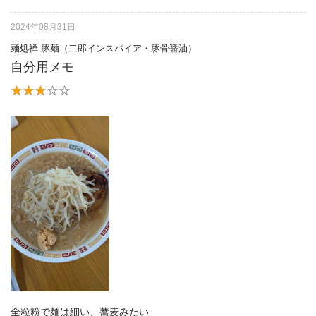
2024年08月31日
麺処禅 豚麺（二郎インスパイア・豚骨醤油）
自分用メモ
全粒粉で麺は細い、蕎麦みたい