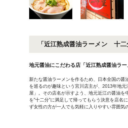
「近江熟成醤油ラーメン 十二
地元醤油にこだわる店「近江熟成醤油ラー
新たな醤油ラーメンを作るため、日本全国の醤
を巡るのが趣味という宮川店主が、2013年地
屋」。その店名が示すよう、地元近江の醤油を
を”十二分”に満足して帰ってもらう決意を店名
ず女性の方が一人でも気軽に入りやすい雰囲気