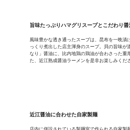
旨味たっぷりハマグリスープとこだわり醤
風味豊かな透き通ったスープは、昆布を一晩漬
っくり煮出した店主渾身のスープ。貝の旨味が
なり」醤油に、比内地鶏の鶏油が合わさった重
た、近江熟成醤油ラーメンを是非お楽しみくだ
近江醤油に合わせた自家製麺
店内に併設されている製麺室で作られる自家製