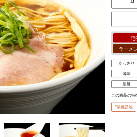
宅
ラーメ
あっさり
薄味
細麺
この商品の特
#淡麗醤油