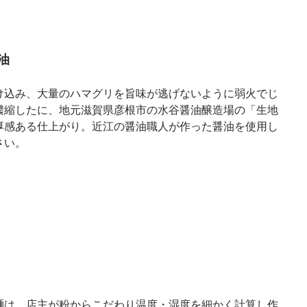
油
け込み、大量のハマグリを旨味が逃げないように弱火でじ
濃縮したに、地元滋賀県彦根市の水谷醤油醸造場の「生地
厚感ある仕上がり。近江の醤油職人が作った醤油を使用し
さい。
麺は、店主が粉からこだわり温度・湿度を細かく計算し作