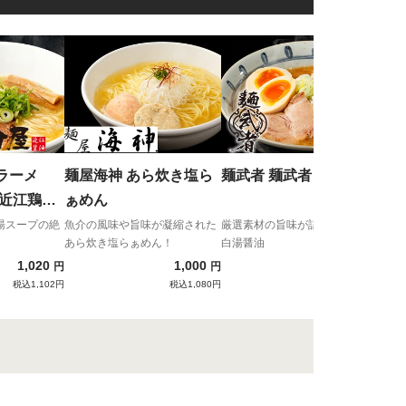
手も
手
ば
ジャ
プリ
クで
ラーメ
麺屋海神 あら炊き塩ら
麺武者 麺武者らーめん
 近江鶏白
ぁめん
ラ・魚介
湯スープの絶
魚介の風味や旨味が凝縮された
厳選素材の旨味が詰まった魚介
あら炊き塩らぁめん！
白湯醤油
1,020
1,000
1,150
円
円
円
税込1,102円
税込1,080円
税込1,242円