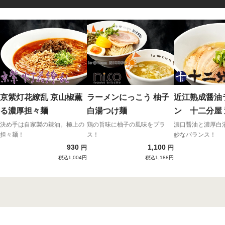
京紫灯花繚乱 京山椒薫
ラーメンにっこう 柚子
近江熟成醤油
る濃厚担々麺
白湯つけ麺
ン 十二分屋
湯醤油（鶏ガ
決め手は自家製の辣油。極上の
鶏の旨味に柚子の風味をプラ
濃口醤油と濃厚白
担々麺！
ス！
妙なバランス！
出汁）
930
1,100
円
円
税込1,004円
税込1,188円