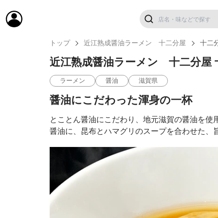
トップ
近江熟成醤油ラーメン 十二分屋
十二
近江熟成醤油ラーメン 十二分屋
ラーメン
醤油
滋賀県
醤油にこだわった渾身の一杯
とことん醤油にこだわり、地元滋賀の醤油を使用
醤油に、昆布とハマグリのスープを合わせた、