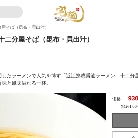
分屋そば（昆布・貝出汁）
 十二分屋そば（昆布・貝出汁）
したラーメンで人気を博す「近江熟成醤油ラーメン 十二分屋
旨味と風味溢れる一杯。
93
価格
(税込1,00