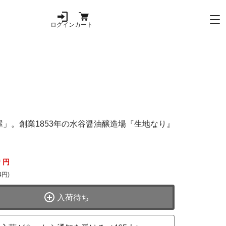
ログイン
カート
」。創業1853年の水谷醤油醸造場『生地なり』
0
円
4円)
入荷待ち