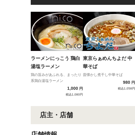
ラーメンにっこう 鶏白
東京らぁめんちよだ 中
湯塩ラーメン
華そば
鶏の旨みがあふれる、まったり
昔懐かし煮干し中華そば
系鶏白湯塩ラーメン
980
円
1,000
円
税込1,058円
税込1,080円
店主・店舗
店舗情報