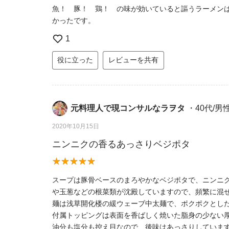
魚！ 豚！ 鶏！ の味が効いていると謳うラーメン
かったです。
1
役に立った
レビューを共有
元料理人で現コンサルなラヲタ
・40代/男
2020年10月15日
ニンニクの香るあっさりベジポタ
スープは豚骨ベースのまろやかなベジポタで、ニンニ
や玉葱などの根菜類が沈殿していますので、頻繁に混
麺は浅草開化楼の緩ウェーブ中太麺で、ポクポクとし
付属トッピングは表面を香ばしく焼いた脂身の少ない
油分も塩分も控え目なので、後味はあっさりしていま