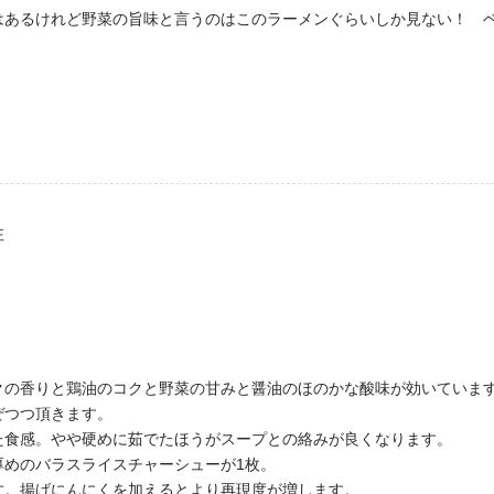
はあるけれど野菜の旨味と言うのはこのラーメンぐらいしか見ない！ 
性
クの香りと鶏油のコクと野菜の甘みと醤油のほのかな酸味が効いていま
ぜつつ頂きます。
た食感。やや硬めに茹でたほうがスープとの絡みが良くなります。
厚めのバラスライスチャーシューが1枚。
す。揚げにんにくを加えるとより再現度が増します。