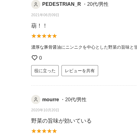
PEDESTRIAN_R
・20代/男性
2021年06月09日
葫！！
濃厚な豚骨醤油にニンニクを中心とした野菜の旨味と
0
役に立った
レビューを共有
mourre
・20代/男性
2020年10月20日
野菜の旨味が効いている