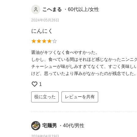
こへまる
・60代以上/女性
2024年05月26日
にんにく
醤油がキツくなく食べやすかった。
しかし、食べている間はそれほど感じなかったニンニク
チャーシューが味がしみすぎてなくて、すごく美味し
けど、思っていたより厚みがなかったのが残念でした
1
役に立った
レビューを共有
宅麺男
・40代/男性
2024年04月19日