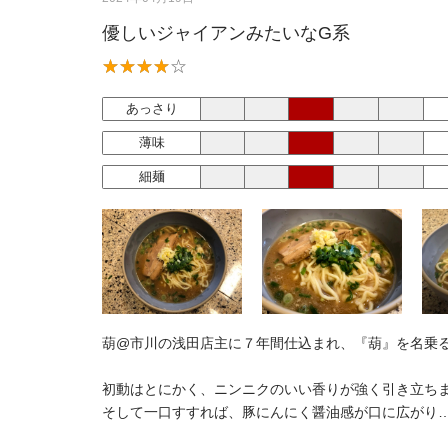
優しいジャイアンみたいなG系
あっさり
薄味
細麺
葫@市川の浅田店主に７年間仕込まれ、『葫』を名乗
初動はとにかく、ニンニクのいい香りが強く引き立ち
そして一口すすれば、豚にんにく醤油感が口に広がり