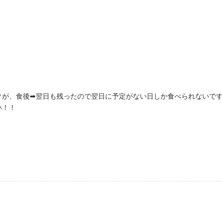
が、食後➡︎翌日も残ったので翌日に予定がない日しか食べられないですね
い！！
。