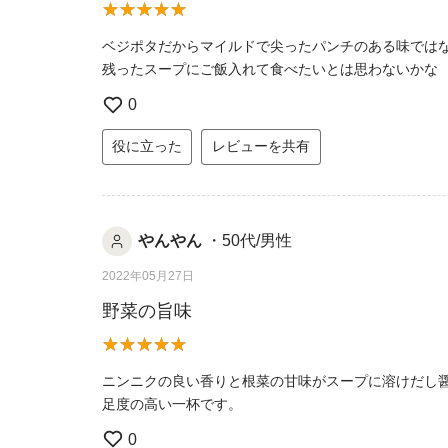
ベジポタだからマイルドで尖ったパンチのある味では
残ったスープにご飯入れて食べたいとは思わないかな
0
役に立った
レビューを共有
やんやん
・50代/男性
2022年05月27日
野菜の旨味
ニンニクの良い香りと根菜の甘味がスープに溶けだし
足度の高い一杯です。
0