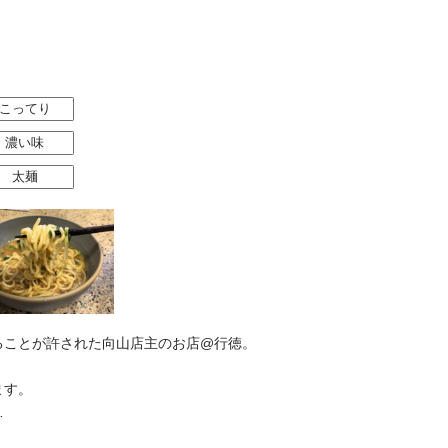
こってり
濃い味
太麺
ることが許された向山店主のお店@行徳。
ます。
…