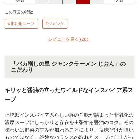
細麺
太麺
この商品の特徴
#非乳化スープ
#ジャンク
レビューを見る
(28）
「バカ増しの里 ジャンクラーメン じおん」の
こだわり
キリッと醤油の立ったワイルドなインスパイア系ス
ープ
正統派インスパイア系らしい豚の旨味が詰まった非乳化の
濃厚スープにしっかりと存在を主張する醤油のコク。その
味わいは野菜の甘みが加わることにより、塩味だけが強い
ものではなく、絶妙なバランスの取れたスープに仕上がっ