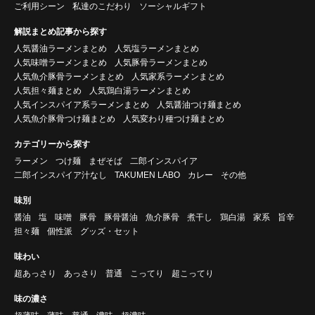
ご利用シーン
私達のこだわり
ソーシャルギフト
解説まとめ記事から探す
人気醤油ラーメンまとめ
人気塩ラーメンまとめ
人気味噌ラーメンまとめ
人気豚骨ラーメンまとめ
人気魚介豚骨ラーメンまとめ
人気家系ラーメンまとめ
人気担々麺まとめ
人気鶏白湯ラーメンまとめ
人気インスパイア系ラーメンまとめ
人気醤油つけ麺まとめ
人気魚介豚骨つけ麺まとめ
人気変わり種つけ麺まとめ
カテゴリーから探す
ラーメン
つけ麺
まぜそば
二郎インスパイア
二郎インスパイア汁なし
TAKUMEN LABO
カレー
その他
味別
醤油
塩
味噌
豚骨
豚骨醤油
魚介豚骨
煮干し
鶏白湯
家系
旨辛
担々麺
個性派
グッズ・セット
味わい
超あっさり
あっさり
普通
こってり
超こってり
味の濃さ