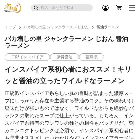
トップ
バカ増しの里 ジャンクラーメン じおん
醤油ラーメン
バカ増しの里 ジャンクラーメン じおん 醤油
ラーメン
二郎インスパイア
豚骨醤油
福島県
インスパイア系初心者におススメ！キリ
ッと醤油の立ったワイルドなラーメン
正統派インスパイア系らしい豚の旨味が詰まった濃厚スー
プにしっかりと存在を主張する醤油のコク。その味わいは
塩味だけが強いものではなく、ワイルドながらも絶妙なバ
ランスの取れたスープに仕上がっている。もちろん、イン
スパイア系特有のワシワシの麺との相性もバッチリだ。刻
みニンニクトッピングは必須で、インスパイア系初心者に
も是非オススメしたいわかりやすいインスパイアラーメン