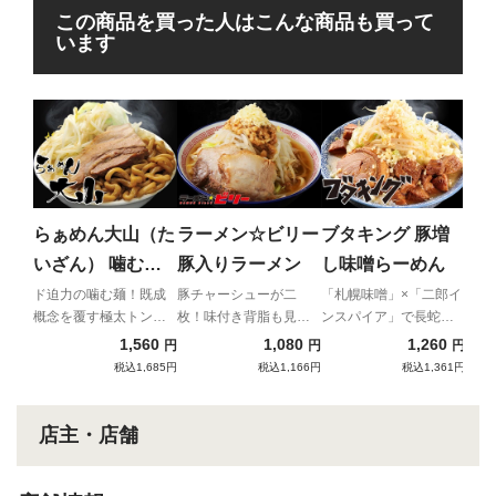
この商品を買った人はこんな商品も買って
います
麺
男
（
鶏の
み出
らぁめん大山（た
ラーメン☆ビリー
ブタキング 豚増
き
キー
いざん） 噛む麺!
豚入りラーメン
し味噌らーめん
大麺
ド迫力の噛む麺！既成
豚チャーシューが二
「札幌味噌」×「二郎イ
概念を覆す極太トンコ
枚！味付き背脂も見逃
ンスパイア」で長蛇の
ツ！
せない！
列
1,560
1,080
1,260
円
円
円
税込1,685円
税込1,166円
税込1,361円
店主・店舗