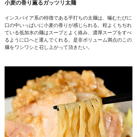
小麦の香り薫るガッツリ太麺
インスパイア系の特徴である平打ちの太麺は、噛むたびに
口の中いっぱいに小麦の香りが感じられる。程よくちぢれ
ている低加水の麺はスープとよく絡み、濃厚スープをすべ
るように口へと運んでくれる。是非ボリューム満点のこの
麺をワシワシと召し上がって頂きたい。