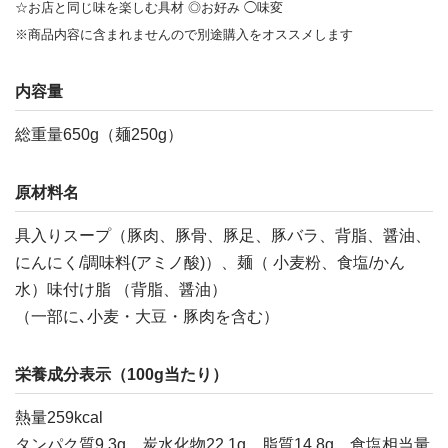
☆お店と同じ味を楽しむ具材 ◎お好み ◯味変
※商品内容に含まれませんので別途購入をオススメします
内容量
総重量650g（麺250g）
原材料名
具入りスープ（豚肉、豚骨、豚足、豚バラ、背脂、醤油、
にんにく/調味料(アミノ酸)）、麺（ 小麦粉、食塩/かん
水）味付け脂 （背脂、醤油）
（一部に､小麦・大豆・豚肉を含む）
栄養成分表示（100g当たり）
熱量259kcal
タンパク質9.3g、炭水化物22.1g、脂質14.8g、食塩相当量