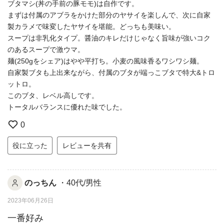
ブタマシ(丼の手前の豚モモ)は自作です。
まずは付属のアブラをかけた部分のヤサイを楽しんで、次に自家
製カラメで味変したヤサイを堪能。どっちも美味い。
スープは非乳化タイプ。醤油のキレだけじゃなく旨味が強いコク
のあるスープで激ウマ。
麺(250gをシェア)はやや平打ち。小麦の風味香るワシワシ麺。
自家製ブタも上出来ながら、付属のブタが端っこブタで特大&トロ
ットロ。
このブタ、レベル高しです。
トータルバランスに優れた味でした。
0
役に立った
レビューを共有
のっちん
・40代/男性
2023年06月26日
一番好み