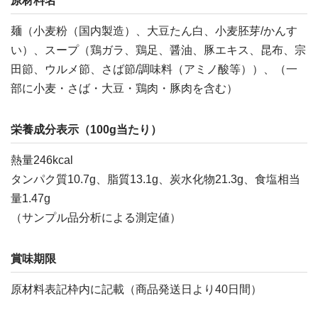
原材料名
麺（小麦粉（国内製造）、大豆たん白、小麦胚芽/かんす
い）、スープ（鶏ガラ、鶏足、醤油、豚エキス、昆布、宗
田節、ウルメ節、さば節/調味料（アミノ酸等））、（一
部に小麦・さば・大豆・鶏肉・豚肉を含む）
栄養成分表示（100g当たり）
熱量246kcal
タンパク質10.7g、脂質13.1g、炭水化物21.3g、食塩相当
量1.47g
（サンプル品分析による測定値）
賞味期限
原材料表記枠内に記載（商品発送日より40日間）