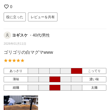
0
役に立った
レビューを共有
ヨギスケ
・40代/男性
2026年01月11日
ゴリゴリの白マグマwww
あっさり
こってり
薄味
濃い味
細麺
太麺