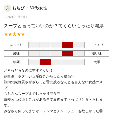
おちび
・30代/女性
2026年02月24日
スープと言っていいのか？てくらいもったり濃厚
あっさり
こってり
薄味
濃い味
細麺
太麺
どろっどろなのに重すぎない！
鶏白湯、ポタージュ系好きからしたら最高✨
鶏肉の繊維質さがざらっと舌に残るなんとも言えない食感のスー
プ。
もちろんスープまでしっかり完食♡
白髪葱は必須！これがある事で最後までさっぱりと食べられま
す。
みなさん仰ってますが、メンマとチャーシューも欲しかった😢