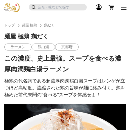
トップ
麺屋 極鶏
鶏だく
麺屋 極鶏 鶏だく
ラーメン
鶏白湯
京都府
この濃度、史上最強。スープを食べる濃
厚肉濁鶏白湯ラーメン
極鶏の代名詞である超濃厚肉濁鶏白湯スープはレンゲが立
つほど高粘度。濃縮された鶏の旨味が麺に絡み付く。鶏を
極めた前代未聞の"食べる"スープを体感せよ！