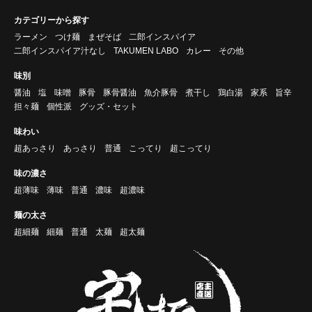
カテゴリーから探す
ラーメン
つけ麺
まぜそば
二郎インスパイア
二郎インスパイア汁なし
TAKUMEN LABO
カレー
その他
味別
醤油
塩
味噌
豚骨
豚骨醤油
魚介豚骨
煮干し
鶏白湯
家系
旨辛
担々麺
個性派
グッズ・セット
味わい
超あっさり
あっさり
普通
こってり
超こってり
味の濃さ
超薄味
薄味
普通
濃味
超濃味
麺の太さ
超細麺
細麺
普通
太麺
超太麺