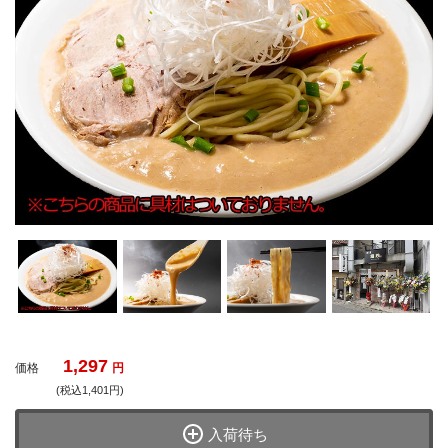
1,297
価格
円
(税込1,401円)
入荷待ち