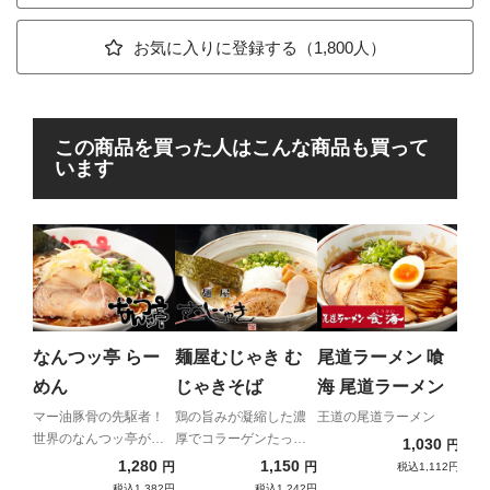
お気に入りに登録する（1,800人）
この商品を買った人はこんな商品も買って
います
海
海
ラ
極上
ラー
なんつッ亭 らー
麺屋むじゃき む
尾道ラーメン 喰
らー
めん
じゃきそば
海 尾道ラーメン
ニュ
マー油豚骨の先駆者！
鶏の旨みが凝縮した濃
王道の尾道ラーメン
世界のなんつッ亭が通
厚でコラーゲンたっぷ
1,030
円
販初登場！！
りな一杯！
1,280
1,150
円
円
税込1,112円
税込1,382円
税込1,242円