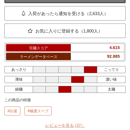
入荷があったら通知を受ける（2,633人）
お気に入りに登録する（1,800人）
4.615
宅麺スコア
92.885
ラーメンデータベース
あっさり
こってり
薄味
濃い味
細麺
太麺
この商品の特徴
#白湯
#極濃スープ
レビューを見る
(37）