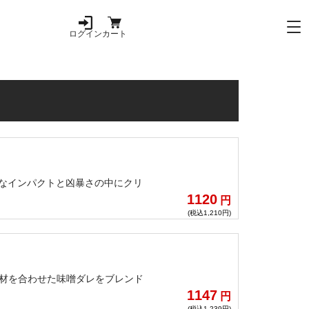
ログイン
カート
的なインパクトと凶暴さの中にクリ
。
1120
円
(税込1,210円)
素材を合わせた味噌ダレをブレンド
！
1147
円
(税込1,239円)