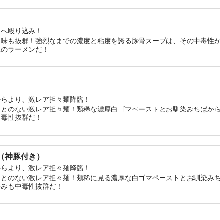
国へ殴り込み！
旨味も抜群！強烈なまでの濃度と粘度を誇る豚骨スープは、その中毒性
二のラーメンだ！
からより、激レア担々麺降臨！
ことのない激レア担々麺！類稀な濃厚白ゴマペーストとお馴染みちばか
中毒性抜群だ！
麺（神豚付き）
からより、激レア担々麺降臨！
ことのない激レア担々麺！類稀に見る濃厚な白ゴマペーストとお馴染み
辛みも中毒性抜群だ！