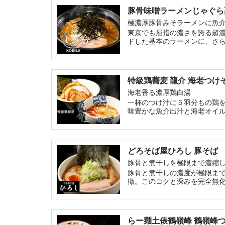
豚骨味噌ラーメンじゃぐら
極濃厚豚骨みそラーメンに魚
東京でも屈指の濃さを誇る超濃
ドした基本のラーメンに、さ
特級鶏蕎麦 龍介 海老つけ
海老香る濃厚鶏白湯
一杯のつけ汁に５羽分もの鶏
味豊かな魚介出汁と海老オイ
どろそば屋ひろし 豚そば
豚骨と煮干しを極限まで濃縮
豚骨と煮干しの濃度が極限まで
徴。このコクと深みを完全無
スープも完飲してほしい。
らー麺土俵鶴嶺峰 鶴嶺峰