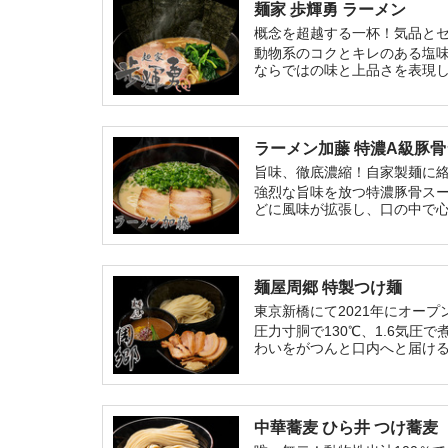
麺家 歩輝勇 ラーメン
概念を超越する一杯！気品と
動物系のコクとキレのある塩
ならではの味と上品さを表現
ラーメン加藤 特濃A級豚
旨味、徹底濃縮！自家製麺に
強烈な旨味を放つ特濃豚骨ス
どに風味が拡張し、口の中で
麺屋周郷 特製つけ麺
東京新橋にて2021年にオー
圧力寸胴で130℃、1.6気
わいをがつんと口内へと届け
中華蕎麦 ひら井 つけ蕎麦