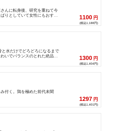
屋さんに転身後、研究を重ねて今
っぱりとしていて女性にもおすす
1100
円
(税込1,188円)
骨と水だけでどろどろになるまで
味わいでバランスのとれた絶品つ
1300
円
るが、つけ汁に麺をくぐらせると
(税込1,404円)
絡み付く。鶏を極めた前代未聞
1297
円
(税込1,401円)