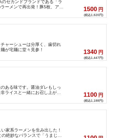
系のセカンドブランドである「ラ
ラーメンで再出発！豚5枚、アブ
1500
円
て、豪快に楽しんで頂きたい！！
(税込1,620円)
！チャーシューは分厚く、歯切れ
け麺が宅麺に堂々見参！
1340
円
(税込1,447円)
性のある味です。醤油ダレもしっ
是非ライスと一緒にお召し上がり
1100
円
ンをお楽しみ下さい。
(税込1,188円)
しい家系ラーメンを生み出した！
との絶妙なバランスで「うまじょ
1100