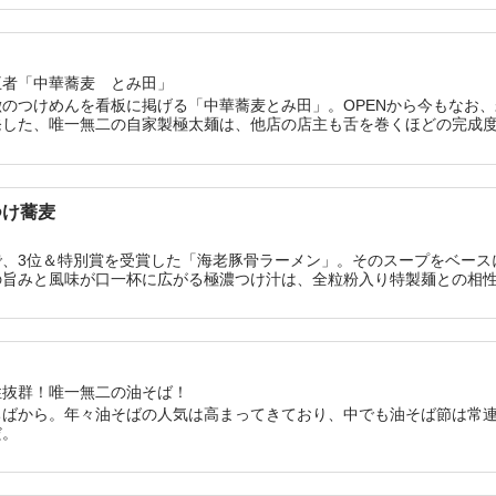
王者「中華蕎麦 とみ田」
のつけめんを看板に掲げる「中華蕎麦とみ田」。OPENから今もなお
発した、唯一無二の自家製極太麺は、他店の店主も舌を巻くほどの完成
つけ蕎麦
で、3位＆特別賞を受賞した「海老豚骨ラーメン」。そのスープをベース
の旨みと風味が口一杯に広がる極濃つけ汁は、全粒粉入り特製麺との相
性抜群！唯一無二の油そば！
ちばから。年々油そばの人気は高まってきており、中でも油そば節は常
だ。