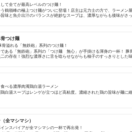
にして全てが最高レベルのつけ麺！
争う鶴嶺峰の極上つけ麺がついに登場！店主は元力士の方で、ラーメン
の旨味と魚介出汁のバランスが絶妙なスープは、濃厚ながらも後味がさ
てを最高レベルまで引き上げた伝説のつけ麺、ご賞味あれ！
豚骨つけ麺
豚骨溢れる「無鉄砲」系列のつけ麺！
シである「無鉄砲」系列の「つけ麺 無心」が手掛ける渾身の一杯！ 豚
無二の存在！強烈な濃厚さに舌を唸らせながらも柚子のすっきりとした
はモチモチとした食感が食欲をそそり、麺だけでも小麦の香りを楽しめ
の強烈なパンチが炸裂するほど変貌する！
を食べる濃厚肉濁鶏白湯ラーメン
濁鶏白湯スープはレンゲが立つほど高粘度。濃縮された鶏の旨味が麺に
ン（全マシマシ）
郎インスパイアが全マシマシの一杯で再出発！