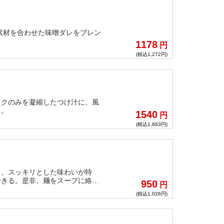
の素材を合わせた味噌ダレをブレン
1178
円
(税込1,272円)
コクのみを凝縮したつけ汁に、風
る。
1540
円
(税込1,663円)
く、スッキリとした味わいが特
できる。是非、麺をスープに絡め
950
円
(税込1,026円)