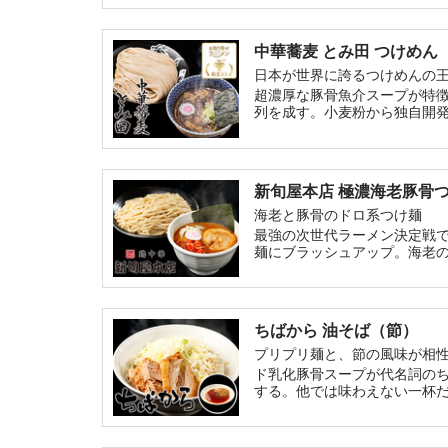
中華蕎麦 とみ田 つけめん
日本が世界に誇るつけめんの
超濃厚な豚骨魚介スープが特徴
列を成す。小麦粉から独自開
新旬屋本店 極濃海老豚骨
海老と豚骨のドロ系つけ麺
最強の次世代ラーメン決定戦
麺にブラッシュアップ。海老
ちばから 油そば（節）
プリプリ麺と、節の風味が相
ド乳化豚骨スープが代名詞の
する。他では味わえない一杯