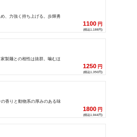
止め、力強く持ち上げる。歩輝勇
1100
円
(税込1,188円)
自家製麺との相性は抜群。噛むほ
1250
円
(税込1,350円)
介の香りと動物系の厚みのある味
1800
円
(税込1,944円)