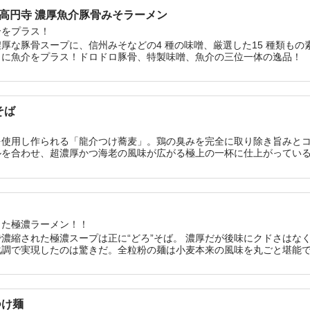
高円寺 濃厚魚介豚骨みそラーメン
介をプラス！
厚な豚骨スープに、信州みそなどの4 種の味噌、厳選した15 種類も
らに魚介をプラス！ドロドロ豚骨、特製味噌、魚介の三位一体の逸品！
そば
を使用し作られる「龍介つけ蕎麦」。鶏の臭みを完全に取り除き旨みと
ルを合わせ、超濃厚かつ海老の風味が広がる極上の一杯に仕上がってい
した極濃ラーメン！！
濃縮された極濃スープは正に“どろ”そば。 濃厚だが後味にクドさはな
化調で実現したのは驚きだ。全粒粉の麺は小麦本来の風味を丸ごと堪能
つけ麺