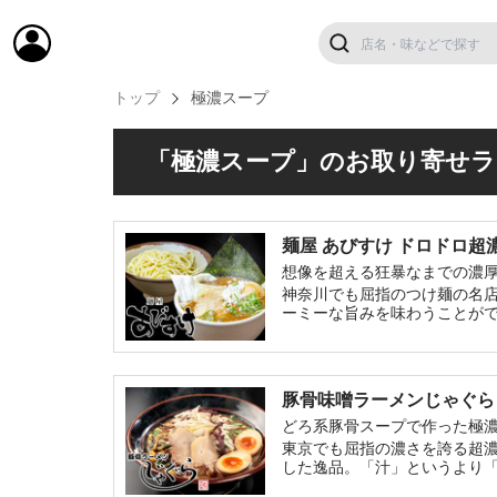
トップ
極濃スープ
「極濃スープ」のお取り寄せラ
麺屋 あびすけ ドロ
想像を超える狂暴なまでの濃
神奈川でも屈指のつけ麺の名店
ーミーな旨みを味わうことが
豚骨味噌ラーメンじゃぐら
どろ系豚骨スープで作った極
東京でも屈指の濃さを誇る超濃
した逸品。「汁」というより