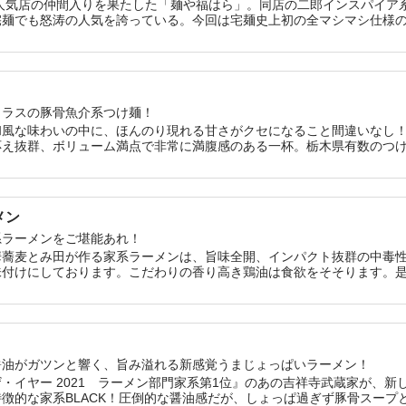
に人気店の仲間入りを果たした「麺や福はら」。同店の二郎インスパイア
宅麺でも怒涛の人気を誇っている。今回は宅麺史上初の全マシマシ仕様の
のセットとなっているため、自宅ではにんにく・野菜をマシマシに盛っ
クラスの豚骨魚介系つけ麺！
和風な味わいの中に、ほんのり現れる甘さがクセになること間違いなし
応え抜群、ボリューム満点で非常に満腹感のある一杯。栃木県有数のつ
メン
系ラーメンをご堪能あれ！
華蕎麦とみ田が作る家系ラーメンは、旨味全開、インパクト抜群の中毒
味付けにしております。こだわりの香り高き鶏油は食欲をそそります。
系ラーメンへのリスペクトを込めて贈る、本格的な濃厚豚骨醤油ラーメ
醤油がガツンと響く、旨み溢れる新感覚うまじょっぱいラーメン！
・イヤー 2021 ラーメン部門家系第1位』のあの吉祥寺武蔵家が、新
徴的な家系BLACK！圧倒的な醤油感だが、しょっぱ過ぎず豚骨スープ