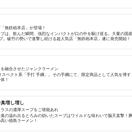
挽きブラックペッパーとの相性がよく、醤油のキレに加えてピリッとし
なる一杯だ。うまじょっぱスープと一緒に大量のライスを頬張るほど掻
店「無鉄砲本店」が登場！
ープは、飲んだ瞬間、強烈なインパクトが口の中を駆け巡る。大量の国
ープ。破竹の勢いで進撃し続ける超人気店「無鉄砲本店」遂に発売開始！
さを融合させたジャンクラーメン
リスペクト系「手打 手綱」。その手綱にて、限定商品として人気を博
一体！
骨臭増し増し
クラスの濃厚スープをご堪能あれ
骨臭の溢れ出るとろみの効いたスープはワイルドな味わいで脳天直撃！
の高い徳島ラーメン！