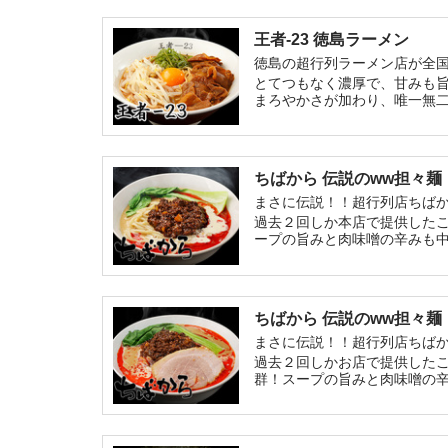
王者-23 徳島ラーメン
徳島の超行列ラーメン店が全
とてつもなく濃厚で、甘みも
まろやかさが加わり、唯一無
ちばから 伝説のww担々麺
まさに伝説！！超行列店ちば
過去２回しか本店で提供した
ープの旨みと肉味噌の辛みも
ちばから 伝説のww担々
まさに伝説！！超行列店ちば
過去２回しかお店で提供した
群！スープの旨みと肉味噌の