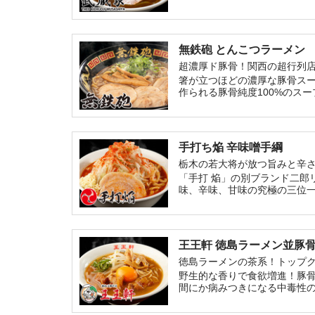
っぱい」の一言に尽きる。粗
く、間違いなくご飯が欲しく
無鉄砲 とんこつラーメン
超濃厚ド豚骨！関西の超行列
箸が立つほどの濃厚な豚骨ス
作られる豚骨純度100%のス
手打ち焔 辛味噌手綱
栃木の若大将が放つ旨みと辛
「手打 焔」の別ブランド二郎
味、辛味、甘味の究極の三位
王王軒 徳島ラーメン並豚
徳島ラーメンの茶系！トップ
野生的な香りで食欲増進！豚
間にか病みつきになる中毒性