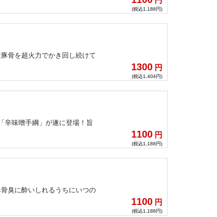
円
たアクセントが食べ飽きることな
(税込1,188円)
き込んで食していただきたい！！
産豚骨を超火力でかき回し続けて
1300
円
(税込1,404円)
す「辛味噌手綱」が遂に登場！旨
1100
円
(税込1,188円)
豚骨臭に酔いしれるうちにいつの
1100
円
(税込1,188円)