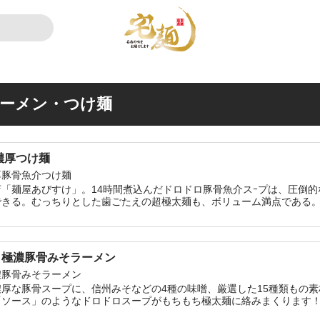
ーメン・つけ麺
ドロ超濃厚つけ麺
厚豚骨魚介つけ麺
「麺屋あびすけ」。14時間煮込んだドロドロ豚骨魚介スｰプは、圧倒
できる。むっちりとした歯ごたえの超極太麺も、ボリューム満点である
 極濃豚骨みそラーメン
濃豚骨みそラーメン
厚な豚骨スープに、信州みそなどの4種の味噌、厳選した15種類もの
「ソース」のようなドロドロスープがもちもち極太麺に絡みまくります