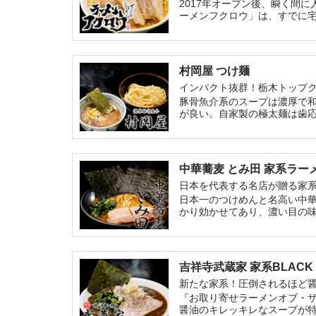
2017年オープン後、瞬く間
ーメンフクロウ」は、すでに
ラマシマシ、カラメマシマシ
村岡屋 つけ麺
インパクト抜群！栃木トップ
豚骨魚介系のスープは濃厚で
が良い。自家製の極太麺は歯
中華蕎麦 とみ田 家系ラー
日本を代表する名店が贈る家
日本一のつけめんと名高い中
かり効かせてあり、濃い目の
下さい。店主の富田 治氏が家
吉祥寺武蔵家 家系BLACK
新たな家系！圧倒されるほど
『お取り寄せラーメンオブ・ザ
醤油のキレッキレなスープが特