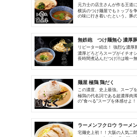
元力士の店主さんが作る王道
横浜のつけ麺屋でもトップを
の味に行き着いたという。豚
め。あえて王道に挑戦し、全
無鉄砲 つけ麺無心 濃厚
リピーター続出！ 強烈な濃厚
濃厚どろどろスープがイチオ
長時間煮込んだつけ汁は唯一
け汁となっている！超極太麺
麺に絡み合う濃厚どろつけ汁
麺屋 極鶏 鶏だく
この濃度、史上最強。スープ
極鶏の代名詞である超濃厚肉
の"食べる"スープを体感せよ！
ラーメンフクロウ ラーメ
宅麺史上初！！大阪の人気二