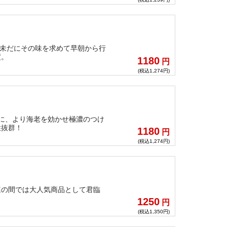
、未だにその味を求めて早朝から行
度。
1180
円
(税込1,274円)
に、より海老を効かせ極濃のつけ
性抜群！
1180
円
(税込1,274円)
連の間では大人気商品として君臨
1250
円
(税込1,350円)