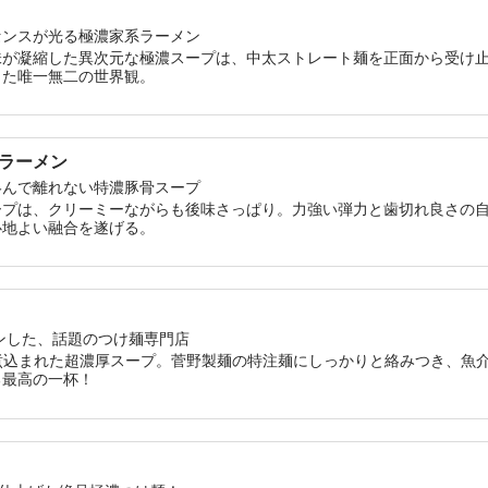
センスが光る極濃家系ラーメン
味が凝縮した異次元な極濃スープは、中太ストレート麺を正面から受け
した唯一無二の世界観。
骨ラーメン
絡んで離れない特濃豚骨スープ
ープは、クリーミーながらも後味さっぱり。力強い弾力と歯切れ良さの
心地よい融合を遂げる。
プンした、話題のつけ麺専門店
圧で煮込まれた超濃厚スープ。菅野製麺の特注麺にしっかりと絡みつき、魚
る最高の一杯！