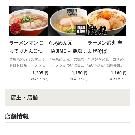
京
山
麺
決め
油。
ラーメンマン こ
らあめん元－
ラーメン武丸 辛
ってりとんこつ
HAJIME－ 鶏塩ら
まぜそば
あめん
宮崎県のカリスマ店！
「らあめん元」の鶏塩
辛さ好き必見！コクの
ドロドロ系ラーメンの
ラーメンがついに登
深い味わいに刺激強め
先駆け
場！
の辛さがたまらない新
1,305
1,150
1,180
円
円
円
感覚インスパイア系ま
税込1,409円
税込1,242円
税込1,274円
ぜそば！
店主・店舗
店舗情報