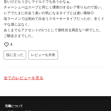
旨いけどもう少しマイルドでも合うかなぁ。
チャーシューはスープと同じく燻香のするレア寄りもので旨い。
レアでたまに出会う臭いの気になるタイプとは違い風味◎
塩ラーメンでは初めて出会うスモーキータイプだったが、全くイ
ヤな感じはなく、
あくまでもアクセントの1つとして個性光る満足な一杯でした。
ご馳走さまでした。
4
役に立った
レビューを共有
全てのレビューを見る
宅麺について