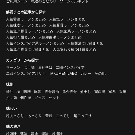
ご利用シーン
私達のこだわり
ソーシャルギフト
解説まとめ記事から探す
人気醤油ラーメンまとめ
人気塩ラーメンまとめ
人気味噌ラーメンまとめ
人気豚骨ラーメンまとめ
人気魚介豚骨ラーメンまとめ
人気家系ラーメンまとめ
人気担々麺まとめ
人気鶏白湯ラーメンまとめ
人気インスパイア系ラーメンまとめ
人気醤油つけ麺まとめ
人気魚介豚骨つけ麺まとめ
人気変わり種つけ麺まとめ
カテゴリーから探す
ラーメン
つけ麺
まぜそば
二郎インスパイア
二郎インスパイア汁なし
TAKUMEN LABO
カレー
その他
味別
醤油
塩
味噌
豚骨
豚骨醤油
魚介豚骨
煮干し
鶏白湯
家系
旨辛
担々麺
個性派
グッズ・セット
味わい
超あっさり
あっさり
普通
こってり
超こってり
味の濃さ
超薄味
薄味
普通
濃味
超濃味