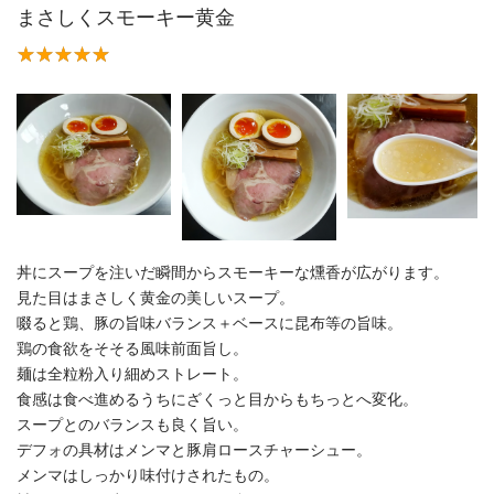
まさしくスモーキー黄金
丼にスープを注いだ瞬間からスモーキーな燻香が広がります。
見た目はまさしく黄金の美しいスープ。
啜ると鶏、豚の旨味バランス＋ベースに昆布等の旨味。
鶏の食欲をそそる風味前面旨し。
麺は全粒粉入り細めストレート。
食感は食べ進めるうちにざくっと目からもちっとへ変化。
スープとのバランスも良く旨い。
デフォの具材はメンマと豚肩ロースチャーシュー。
メンマはしっかり味付けされたもの。