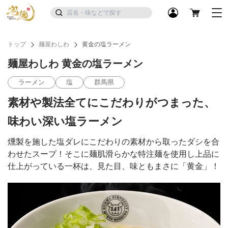
トップ
麺屋わしわ
黄金の塩ラーメン
麺屋わしわ 黄金の塩ラーメン
ラーメン
塩
群馬県
素材や製法全てにこだわりがつまった、
味わい深い塩ラーメン
燻製を施した塩ダレにこだわりの素材から取ったダシを合
わせたスープ！そこに麺肌滑らかな特注麺を使用し上品に
仕上がっている一杯は、見た目、味ともまさに「黄金」！