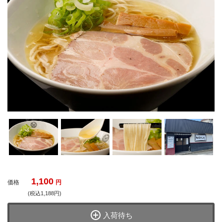
1,100
価格
円
(税込1,188円)
入荷待ち