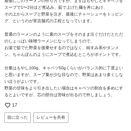
最後にこのラーメンの作り方ですが、まずはもやしとキャベツを
スープで1〜2分ほど煮込み、茹で上げた麺を丼にあけ、
その上からスープと野菜を注ぎ、最後にチャーシューをトッピン
グ、というのが実店舗式の工程となっています。
普通のラーメンのように素のスープをそのまま注ぐだけだとただ
のしょっぱい味噌ラーメンになってしまうので、
お湯で茹でた野菜を後乗せするのではなく、純すみ系やタンメ
ン、ちゃんぽんのようにスープで煮込むところがポイントです。
分量はもやし100g、キャベツ50gくらいがバランス的に丁度よい
と思いますが、スープ量が少な目なので、野菜はあまり多くしな
いほうがよいです。
野菜の甘味をより引き出したい場合はキャベツの割合を多めにす
るとよいですが、芯の部分は苦味が出るので外しましょう。
17
役に立った
レビューを共有