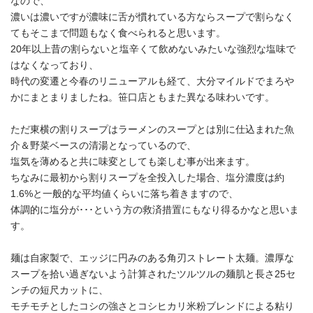
なので、
濃いは濃いですが濃味に舌が慣れている方ならスープで割らなく
てもそこまで問題もなく食べられると思います。
20年以上昔の割らないと塩辛くて飲めないみたいな強烈な塩味で
はなくなっており、
時代の変遷と今春のリニューアルも経て、大分マイルドでまろや
かにまとまりましたね。笹口店ともまた異なる味わいです。
ただ東横の割りスープはラーメンのスープとは別に仕込まれた魚
介＆野菜ベースの清湯となっているので、
塩気を薄めると共に味変としても楽しむ事が出来ます。
ちなみに最初から割りスープを全投入した場合、塩分濃度は約
1.6%と一般的な平均値くらいに落ち着きますので、
体調的に塩分が･･･という方の救済措置にもなり得るかなと思いま
す。
麺は自家製で、エッジに円みのある角刃ストレート太麺。濃厚な
スープを拾い過ぎないよう計算されたツルツルの麺肌と長さ25セ
ンチの短尺カットに、
モチモチとしたコシの強さとコシヒカリ米粉ブレンドによる粘り