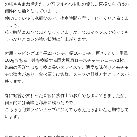
の強さも兼ね備えた、パワフルかつ甘味の優しい東横ならではの
個性的な麺となっています。
伸びにくい多加水麺なので、指定時間を守り、じっくりと茹でま
しょう。
茹で時間3:30〜4:30となっていますが、4:30マックスで茹でても
しっかりとコシの強い状態に仕上がります。
付属トッピングは全長20センチ、幅10センチ、厚さ5ミリ、重量
100gもある、丼を横断する巨大豚肩ロースチャーシューが1枚。
以前の円形ではなく横に長いスライスで、適度な味付けとモチモ
チの弾力があり、食べ応えは抜群。スープや野菜と共にライスが
捗ります。
春に経営が変わった直後に紫竹山のお店でも頂いてきましたが、
個人的には新味も印象に残ったので、
こちらも宅麺ラインナップに加えてもらえたらよいなと期待して
います。