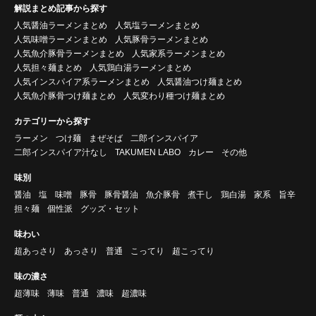
解説まとめ記事から探す
人気醤油ラーメンまとめ
人気塩ラーメンまとめ
人気味噌ラーメンまとめ
人気豚骨ラーメンまとめ
人気魚介豚骨ラーメンまとめ
人気家系ラーメンまとめ
人気担々麺まとめ
人気鶏白湯ラーメンまとめ
人気インスパイア系ラーメンまとめ
人気醤油つけ麺まとめ
人気魚介豚骨つけ麺まとめ
人気変わり種つけ麺まとめ
カテゴリーから探す
ラーメン
つけ麺
まぜそば
二郎インスパイア
二郎インスパイア汁なし
TAKUMEN LABO
カレー
その他
味別
醤油
塩
味噌
豚骨
豚骨醤油
魚介豚骨
煮干し
鶏白湯
家系
旨辛
担々麺
個性派
グッズ・セット
味わい
超あっさり
あっさり
普通
こってり
超こってり
味の濃さ
超薄味
薄味
普通
濃味
超濃味