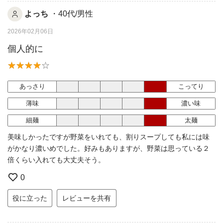
よっち
・40代/男性
2026年02月06日
個人的に
あっさり
こってり
薄味
濃い味
細麺
太麺
美味しかったですが野菜をいれても、割りスープしても私には味
がかなり濃いめでした。好みもありますが、野菜は思っている２
倍くらい入れても大丈夫そう。
0
役に立った
レビューを共有