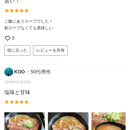
旨い！
ご飯にあうスープでした！
割スープなくても美味しい
0
役に立った
レビューを共有
KOO
・50代/男性
2024年12月10日
塩味と甘味