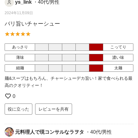
ys_link
・40代/男性
2024年11月09日
バリ旨いチャーシュー
あっさり
こってり
薄味
濃い味
細麺
太麺
麺&スープはもちろん、チャーシューデカ旨い！家で食べられる最
高のクオリティー！
0
役に立った
レビューを共有
元料理人で現コンサルなラヲタ
・40代/男性