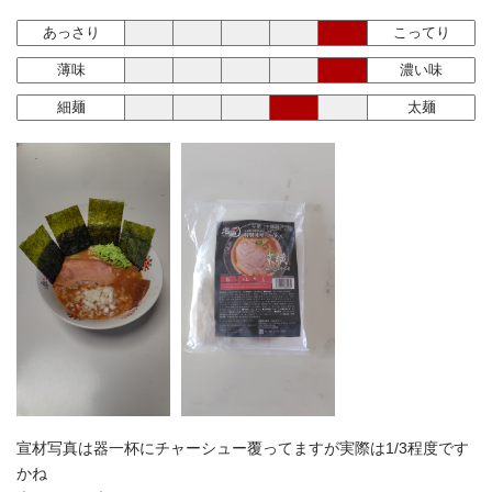
あっさり
こってり
薄味
濃い味
細麺
太麺
宣材写真は器一杯にチャーシュー覆ってますが実際は1/3程度です
かね