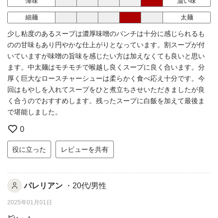
薄味
濃い味
細麺
太麺
少し粘度のあるスープは濃厚味噌のパンチは十分に感じられるも
のの甘味もあり円やかな仕上がりとなっています。割スープが付
いていますが味噌の旨味を感じたい方は加えなくても良いと思い
ます。中太麺はモチモチで喉越し良くスープに良く合います。分
厚く巨大なロースチャーシューは柔らかく食べ応え十分です。今
回はもやしを入れてスープをひと煮立ちさせいただきましたが良
く合うのでおすすめします。残ったスープに白飯を加えて最後ま
で堪能しました。
0
役に立った
レビューを共有
パレリアン
・20代/男性
2025年01月01日