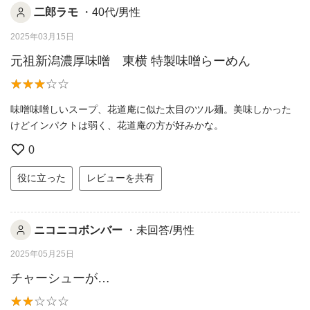
二郎ラモ
・40代/男性
2025年03月15日
元祖新潟濃厚味噌 東横 特製味噌らーめん
味噌味噌しいスープ、花道庵に似た太目のツル麺。美味しかった
けどインパクトは弱く、花道庵の方が好みかな。
0
役に立った
レビューを共有
ニコニコボンバー
・未回答/男性
2025年05月25日
チャーシューが…