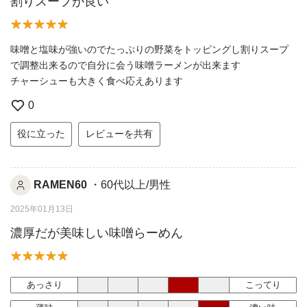
割りスープが良い
味噌と塩味が強いのでたっぷりの野菜をトッピングし割りスープ
で調整出来るので自分に会う味噌ラーメンが出来ます
チャーシューも大きく食べ応えあります
0
役に立った
レビューを共有
RAMEN60
・60代以上/男性
2025年01月13日
濃厚だが美味しい味噌らーめん
あっさり
こってり