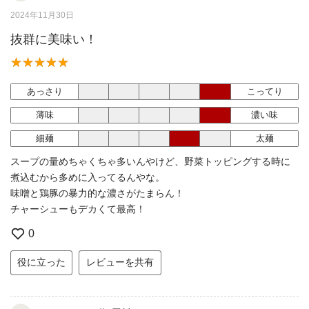
2024年11月30日
抜群に美味い！
あっさり
こってり
薄味
濃い味
細麺
太麺
スープの量めちゃくちゃ多いんやけど、野菜トッピングする時に
煮込むから多めに入ってるんやな。
味噌と鶏豚の暴力的な濃さがたまらん！
チャーシューもデカくて最高！
0
役に立った
レビューを共有