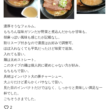
濃厚そうなフォルム。
もちろん塩味ガツンだが野菜と煮込んだからか甘味も。
胡麻っぽい風味も感じたが記載なし。
割りスープ付きなので濃度はお好みで調整可。
ほぼ入れなくても平気だったけど味変で追加。
入れても旨い。
麺は太めストレート。
このタイプの麺は個人的に硬めじゃない方が好み。
もちもちで旨い。
具材はインパクト大の豚チャーシュー。
大ぶりだけど柔らかくパサなしで旨い。
見た目のインパクトだけではなく、しっかりと美味しい満足な一
杯でした。
ごちそうさまでした。
2