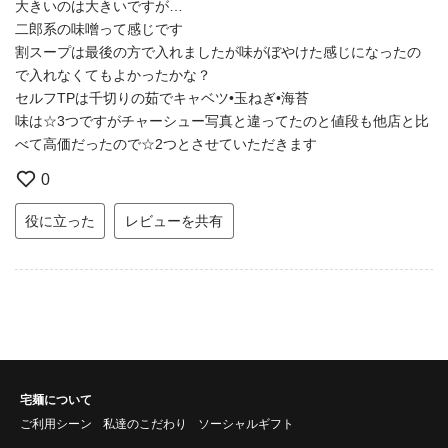
大きいのは大きいですが…
二郎系の味噌って感じです
割スープは最後の方で入れましたが味がぼやけた感じになったの
で入れなくてもよかったかな？
セルフTPは千切りの茹でキャベツ•玉ねぎ•海苔
味は☆3つですがチャーシュー写真と違ってたのと値段も他店と比
べて高価だったので☆2つとさせていただきます
0
役に立った
レビューを共有
宅麺について
ご利用シーン
私達のこだわり
ソーシャルギフト