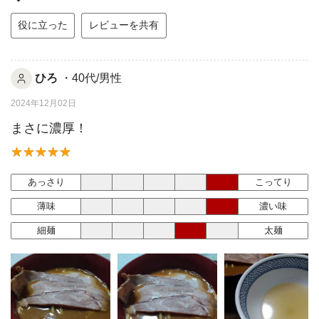
役に立った
レビューを共有
ひろ
・40代/男性
2024年12月02日
まさに濃厚！
あっさり
こってり
薄味
濃い味
細麺
太麺