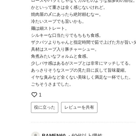
ロースやハラミじゃなくカルビのような脂多めの部位
かといって重さは全く感じないけれど。
焼肉屋の〆にあったら絶対頼むなー。
冷たいスープでも旨いかも。
麺は細ストレート。
シルキーな口当たりでもちもち食感。
ザクパツよりちゃんと指定時間で茹で上げた方が旨い
具材はスープ入り豚チャーシュー。
角煮みたいなフォルムと食感。
少しパサ感はあるがスープとは非常にマッチしてる。
あっさりそうなスープの見た目に反して旨味凝縮。
イヤな臭みなど全くない美味しく満足な一杯でした。
ごちそうさまでした。
1
役に立った
レビューを共有
RAMEN60
・60代以上/男性