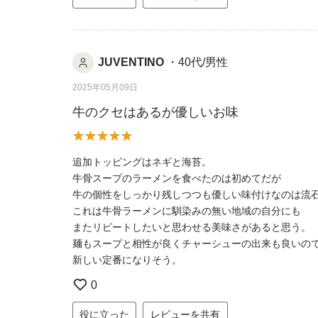
JUVENTINO
・40代/男性
2025年05月09日
牛のクセはあるが優しいお味
追加トッピングはネギと海苔。
牛骨スープのラーメンを食べたのは初めてだが
牛の個性をしっかり残しつつも優しい味付けなのは流
これは牛骨ラーメンに馴染みの無い地域の自分にも
またリピートしたいと思わせる美味さがあると思う。
麺もスープと相性が良くチャーシューの出来も良いの
新しい定番になりそう。
0
役に立った
レビューを共有