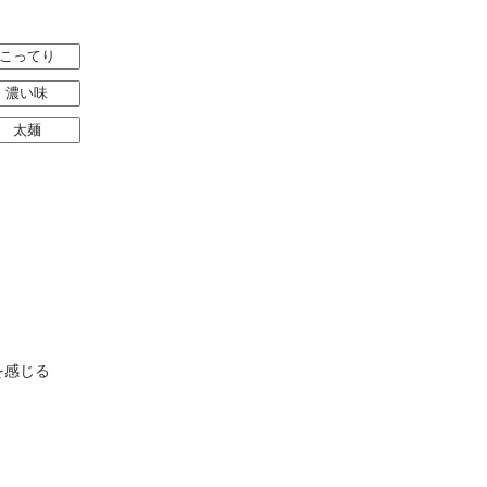
こってり
濃い味
太麺
を感じる