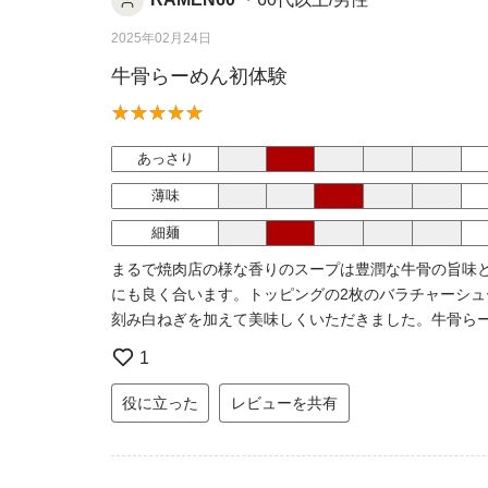
2025年02月24日
牛骨らーめん初体験
あっさり
薄味
細麺
まるで焼肉店の様な香りのスープは豊潤な牛骨の旨味
にも良く合います。トッピングの2枚のバラチャーシ
刻み白ねぎを加えて美味しくいただきました。牛骨ら
1
役に立った
レビューを共有