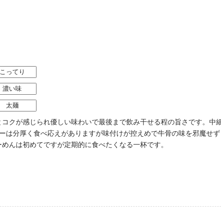
こってり
濃い味
太麺
とコクが感じられ優しい味わいで最後まで飲み干せる程の旨さです。中
ューは分厚く食べ応えがありますが味付けが控えめで牛骨の味を邪魔せず
ーめんは初めてですが定期的に食べたくなる一杯です。