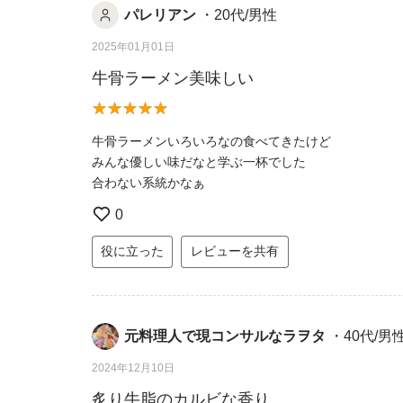
パレリアン
・20代/男性
2025年01月01日
牛骨ラーメン美味しい
牛骨ラーメンいろいろなの食べてきたけど
みんな優しい味だなと学ぶ一杯でした
合わない系統かなぁ
0
役に立った
レビューを共有
元料理人で現コンサルなラヲタ
・40代/男
2024年12月10日
炙り牛脂のカルビな香り