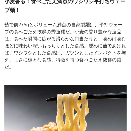
小麦香る！食べごたえ満点のワシワシ平打ちウェー
ブ麺！
茹で前275gとボリューム満点の自家製麺は、平打ウェー
ブの食べごたえ抜群の秀逸麺だ。小麦の香り豊かな逸品
は、食べた瞬間に広がる滑らかな口当たりと、噛めば噛む
ほどに味わい深いもっちりとした食感。硬めに茹であげれ
ば、ワシワシとした食感は、ガツンとしたインパクトを与
え、まさに様々な食感、特徴を持つ食べごたえ抜群の麺
だ。