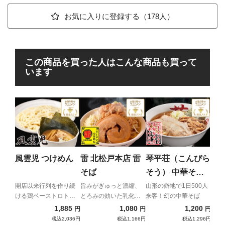
お気に入りに登録する（178人）
この商品を買った人はこんな商品も買って
います
ち
ん
二郎
主が
風雲児 つけめん
雷 北松戸本店 雷
琴平荘（こんぴら
イア
そば
そう） 中華そば
（あっさり）
開店以来行列を作り続
旨みがぎゅっと濃縮、
山形の僻地で1日500人
ける鶏ベーストロトロ
とろみの効いた乳化ス
来客！幻の中華そば
つけ麺
ープと自家製極太麺の
1,885
1,080
1,200
円
円
円
強烈濃厚コンビネーシ
税込2,036円
税込1,166円
税込1,296円