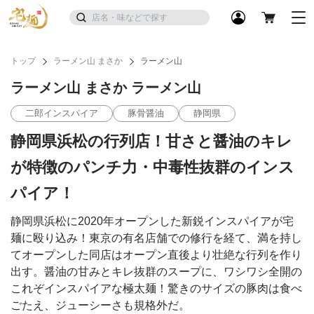
トップ
ラーメン山 まさか
ラーメン山
ラーメン山 まさか ラーメン山
二郎インスパイア
豚骨醤油
静岡県
静岡県浜松の行列店！甘さと醤油のキレ
が特徴のパンチ力・中毒性抜群のインス
パイア！
静岡県浜松に2020年オープンした新鋭インスパイアが宅
麺に殴り込み！東京の有名店舗での修行を経て、満を持し
てオープンした同店はオープン直後より壮絶な行列を作り
出す。醤油の甘みとキレ抜群のスープに、ワシワシ全開の
これぞインスパイアな極太麺！驚きのサイズの豚肉は食べ
ごたえ、ジューシーさも規格外だ。