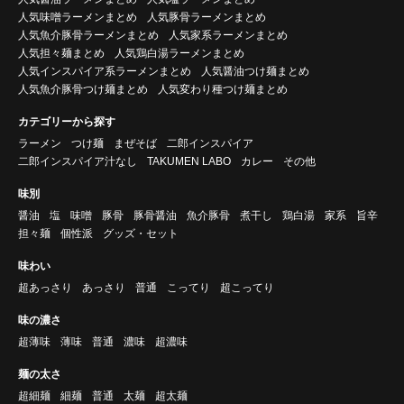
人気味噌ラーメンまとめ
人気豚骨ラーメンまとめ
人気魚介豚骨ラーメンまとめ
人気家系ラーメンまとめ
人気担々麺まとめ
人気鶏白湯ラーメンまとめ
人気インスパイア系ラーメンまとめ
人気醤油つけ麺まとめ
人気魚介豚骨つけ麺まとめ
人気変わり種つけ麺まとめ
カテゴリーから探す
ラーメン
つけ麺
まぜそば
二郎インスパイア
二郎インスパイア汁なし
TAKUMEN LABO
カレー
その他
味別
醤油
塩
味噌
豚骨
豚骨醤油
魚介豚骨
煮干し
鶏白湯
家系
旨辛
担々麺
個性派
グッズ・セット
味わい
超あっさり
あっさり
普通
こってり
超こってり
味の濃さ
超薄味
薄味
普通
濃味
超濃味
麺の太さ
超細麺
細麺
普通
太麺
超太麺