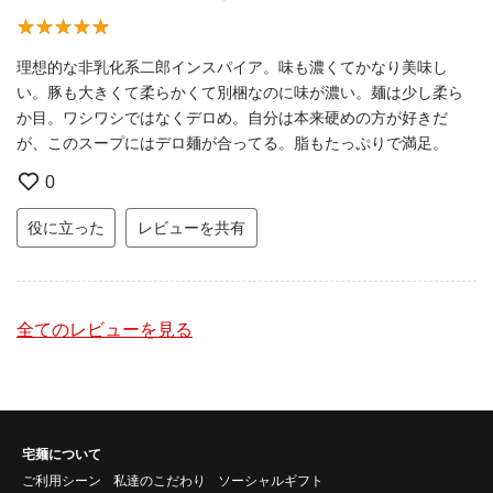
理想的な非乳化系二郎インスパイア。味も濃くてかなり美味し
い。豚も大きくて柔らかくて別梱なのに味が濃い。麺は少し柔ら
か目。ワシワシではなくデロめ。自分は本来硬めの方が好きだ
が、このスープにはデロ麺が合ってる。脂もたっぷりで満足。
0
役に立った
レビューを共有
全てのレビューを見る
宅麺について
ご利用シーン
私達のこだわり
ソーシャルギフト