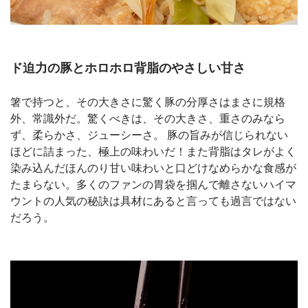
ド迫力の豚とホロホロ背脂のやさしい甘さ
箸で持つと、その大きさに驚く豚の分厚さはまさに規格
外、常識外だ。驚くべきは、その大きさ、重さのみなら
ず、柔らかさ、ジューシーさ。 豚の旨みが信じられない
ほどに詰まった、極上の味わいだ！また背脂はタレがよく
染み込んだほんのり甘い味わいと口どけなめらかな食感が
たまらない。多くのファンの胃袋を掴んで離さないハイマ
ウントの人気の秘訣は具材にあると言っても過言ではない
だろう。