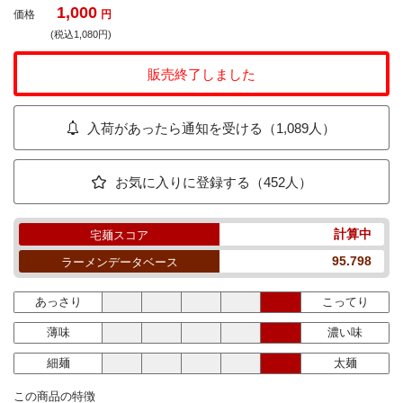
1,000
価格
円
(税込1,080円)
販売終了しました
入荷があったら通知を受ける（1,089人）
お気に入りに登録する（452人）
計算中
宅麺スコア
95.798
ラーメンデータベース
あっさり
こってり
薄味
濃い味
細麺
太麺
この商品の特徴