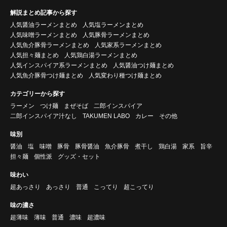
解説まとめ記事から探す
人気醤油ラーメンまとめ
人気塩ラーメンまとめ
人気味噌ラーメンまとめ
人気豚骨ラーメンまとめ
人気魚介豚骨ラーメンまとめ
人気家系ラーメンまとめ
人気担々麺まとめ
人気鶏白湯ラーメンまとめ
人気インスパイア系ラーメンまとめ
人気醤油つけ麺まとめ
人気魚介豚骨つけ麺まとめ
人気変わり種つけ麺まとめ
カテゴリーから探す
ラーメン
つけ麺
まぜそば
二郎インスパイア
二郎インスパイア汁なし
TAKUMEN LABO
カレー
その他
味別
醤油
塩
味噌
豚骨
豚骨醤油
魚介豚骨
煮干し
鶏白湯
家系
旨辛
担々麺
個性派
グッズ・セット
味わい
超あっさり
あっさり
普通
こってり
超こってり
味の濃さ
超薄味
薄味
普通
濃味
超濃味