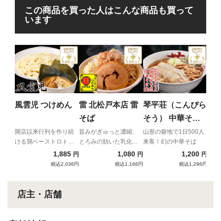
この商品を買った人はこんな商品も買って
います
ち
ん
二郎
主が
風雲児 つけめん
雷 北松戸本店 雷
琴平荘（こんぴら
イア
そば
そう） 中華そば
（あっさり）
開店以来行列を作り続
旨みがぎゅっと濃縮、
山形の僻地で1日500人
ける鶏ベーストロトロ
とろみの効いた乳化ス
来客！幻の中華そば
つけ麺
ープと自家製極太麺の
1,885
1,080
1,200
円
円
円
強烈濃厚コンビネーシ
税込2,036円
税込1,166円
税込1,296円
ョン！
店主・店舗