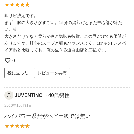
即リピ決定です。
まず、豚の大きさがすごい。15分の湯煎だとまた中心部が冷た
い。笑
大きさだけでなく柔らかさと塩味も抜群。この豚だけでも価値が
ありますが、肝心のスープと麺もバランスよく、ほかのインスパ
イア系と比較しても、俺の生きる道白山店と二強です。
0
役に立った
レビューを共有
JUVENTINO
・40代/男性
2020年10月31日
ハイパワー系だがヘビー級では無い