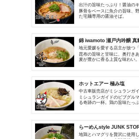
出汁の旨味たっぷり！醤油の
豚骨をベースに魚介の旨味、
た宅麺専用の醤油そば。
錦 iwamoto 瀬戸内吟醸 
地元愛媛を愛する店主が放つ
昆布の旨味と甘味に、奥行き
麦が豊かに香る上質な味わい
ホットエアー 極み塩
中古車販売店がミシュランガ
ミシュランガイドのビブグル
る奇跡の一杯。鶏の旨味たっ
らーめんstyle JUNK
地鶏とハマグリを贅沢に使用