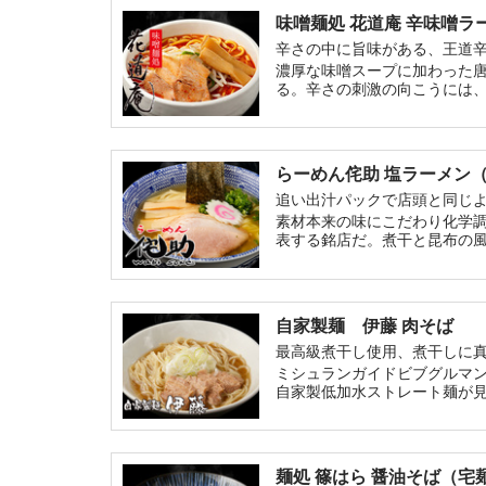
味噌麺処 花道庵 辛味噌ラ
辛さの中に旨味がある、王道
濃厚な味噌スープに加わった
る。辛さの刺激の向こうには
の加わった一品を是非お楽し
らーめん侘助 塩ラーメン
追い出汁パックで店頭と同じ
素材本来の味にこだわり化学
表する銘店だ。煮干と昆布の
出汁パックを入れてひと煮立
自家製麺 伊藤 肉そば
最高級煮干し使用、煮干しに
ミシュランガイドビブグルマ
自家製低加水ストレート麺が
麺処 篠はら 醤油そば（宅麺