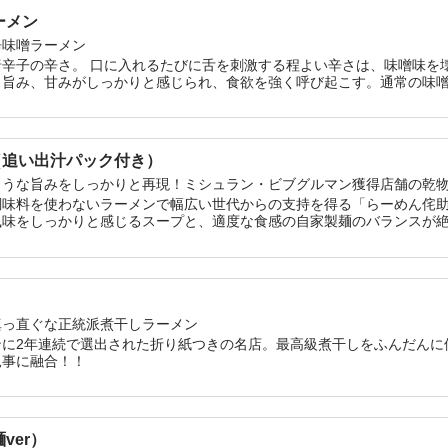
ーメン
辛味噌ラーメン
唐辛子の辛さ。 口に入れるたびに舌を刺激する程よい辛さは、味噌味を
、旨み、甘みがしっかりと感じられ、食欲を強く呼び起こす。通常の味
み頂きたい。
（追い出汁パック付き）
ような旨みをしっかりと再現！ミシュラン・ビブグルマン獲得店舗の乾
調味料を使わないラーメンで幅広い世代からの支持を得る「らーめん侘
風味をしっかりと感じるスープと、適度な食感の自家製麺のバランスが
ちさせれば、魚介の旨みが存分に引き出され、店頭で提供される味と比
真っ直ぐな正統派煮干しラーメン
ンに2年連続で選出された折り紙つきの名店。最高級煮干しをふんだんに
見事に融合！！
ver）