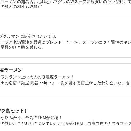
塩ラーメンの超名店。地鶏とハマグリのＷスープに塩ダレのキレが効い
りの麺との相性も抜群だ
ブグルマンに認定された超名店
スープと老舗醤油を最適にブレンドした一杯。スープのコクと醤油のキ
に至極のひと時を感じる。
芳醇塩ラーメン
！ワンランク上の大人の淡麗塩ラーメン！
田の名店『麺屋 彩音 ~sign~』 食を愛する店主がこだわりぬいた、
M(2食セット）
が絡み合う、至高のTKMが登場！
の効いたこだわりのタレでいただく絶品TKM！自由自在のカスタマイ