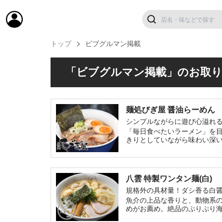
トップ
ビブグルマン掲載
「ビブグルマン掲載」のお取
麺処びぎ屋 醤油らーめん
シンプルながらに遊び心溢れ
「毎日食べたいラーメン」を
きりとしていながら味わい深
八雲 特製ワンタン麺(白)
規格外の具材量！ダシ香る白
魚介の上品な香りと、動物系
めがお薦め。絶品のぷりぷり海