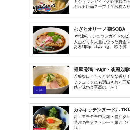
ミシュランガイド大阪掲載の
ふれる絶品スープ！全粒粉入
むぎとオリーブ 鶏SOBA
3年連続ミシュランガイドのビ
大山どりを大量に使った黄金
ある細麺に絡みつき、啜る度
麺屋 彩音 ~sign~ 淡麗
芳醇な口当たりと豊かな香り
ミシュランにも選出された五反
感で味わう至高の一杯！
カネキッチンヌードル TK
卵・モチモチ中太麺・醤油ダレ
特注の中太ストレート麺と出汁
れ！