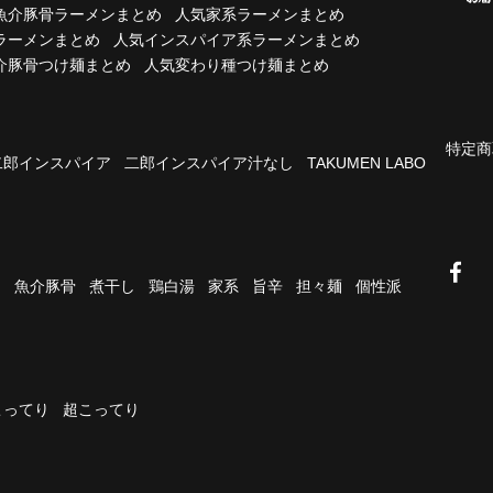
魚介豚骨ラーメンまとめ
人気家系ラーメンまとめ
ラーメンまとめ
人気インスパイア系ラーメンまとめ
介豚骨つけ麺まとめ
人気変わり種つけ麺まとめ
特定商
二郎インスパイア
二郎インスパイア汁なし
TAKUMEN LABO
油
魚介豚骨
煮干し
鶏白湯
家系
旨辛
担々麺
個性派
こってり
超こってり