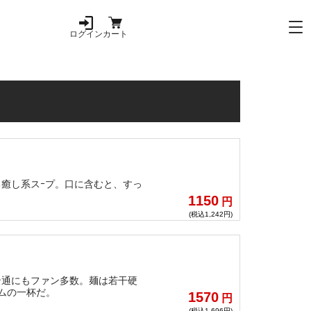
ログイン
カート
癒し系スｰプ。口に含むと、すっ
1150
円
(税込1,242円)
ン通にもファン多数。麺は若干硬
ムの一杯だ。
1570
円
(税込1,696円)