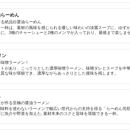
油らーめん
香る絶品白醤油らーめん
る一杯は、素材の風味を感じられる優しい味わいの淡麗スープに、ゆず
に、3種のチャーシューと2種のメンマが入っており、最後まで楽しま
メン
厚味噌ラーメン！
クトがあり、こってりとした濃厚味噌ラーメン。味噌ダレとスープを中
上質な味が堪能でき、濃厚ながらあっさりとした後味を残します。
ん
店が作る至極の醤油ラーメン
調味料を使わないラーメンで幅広い世代からの支持を得る「らーめん侘
プに魚介や野菜を加えた､素材本来のコクと旨味を堪能できる一杯。