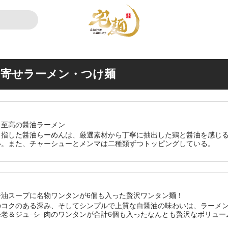
り寄せラーメン・つけ麺
る至高の醤油ラーメン
目指した醤油らーめんは、厳選素材から丁寧に抽出した鶏と醤油を感じる
い。また、チャーシューとメンマは二種類ずつトッピングしている。
醤油スープに名物ワンタンが6個も入った贅沢ワンタン麺！
のコクのある深み、そしてシンプルで上質な白醤油の味わいは、ラーメ
老＆ジュｰシｰ肉のワンタンが合計6個も入ったなんとも贅沢なボリュー