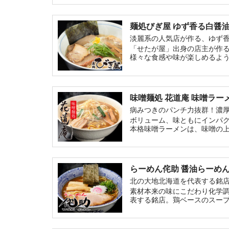
麺処びぎ屋 ゆず香る白醤
淡麗系の人気店が作る、ゆず
「せたが屋」出身の店主が作
様々な食感や味が楽しめるよう
味噌麺処 花道庵 味噌ラー
病みつきのパンチ力抜群！濃
ボリューム、味ともにインパ
本格味噌ラーメンは、味噌の
らーめん侘助 醤油らーめ
北の大地北海道を代表する銘
素材本来の味にこだわり化学
表する銘店。鶏ベースのスー