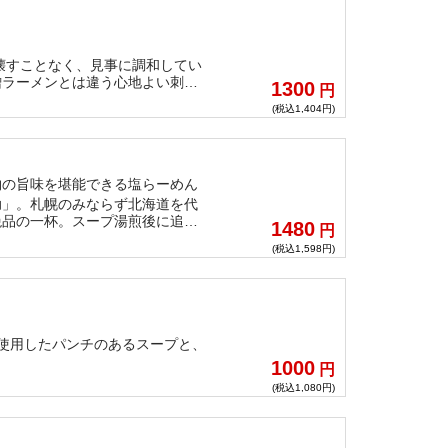
壊すことなく、見事に調和してい
噌ラーメンとは違う心地よい刺激
1300
円
(税込1,404円)
物の旨味を堪能できる塩らーめん
助」。札幌のみならず北海道を代
絶品の一杯。スープ湯煎後に追い
1480
円
べても遜色ない仕上がりとなる！
(税込1,598円)
使用したパンチのあるスープと、
1000
円
(税込1,080円)