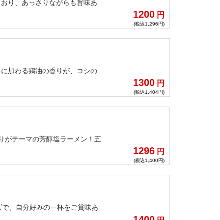
ており、あっさりながらも旨味あ
1200
円
(税込1,296円)
レに加わる鶏油の香りが、コシの
1300
円
(税込1,404円)
香りがテーマの芳醇塩ラーメン！五
1296
円
(税込1,400円)
ズで、自分好みの一杯をご賞味あ
1400