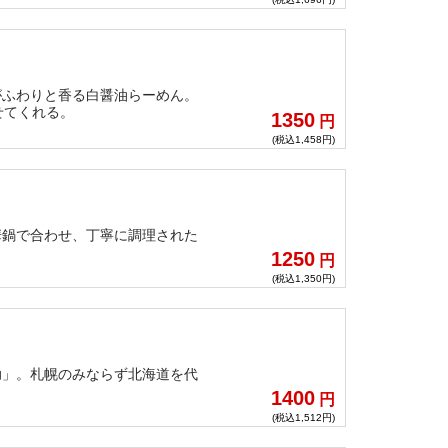
がふわりと香る白醤油らーめん。
せてくれる。
1350
円
(税込1,458円)
華鍋で合わせ、丁寧に調理された
1250
円
(税込1,350円)
助」。札幌のみならず北海道を代
1400
円
(税込1,512円)