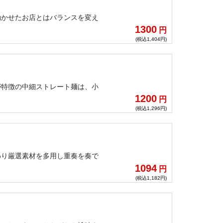
効かせたお店とはバランスを変え
1300
円
(税込1,404円)
が特徴の中細ストレート麺は、小
1200
円
(税込1,296円)
わり厳選素材を多用し重奏を奏で
1094
円
(税込1,182円)