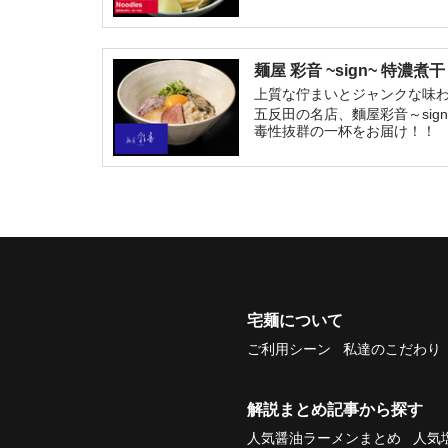
麺屋 彩音 ~sign~ 特濃
上質な佇まいとジャンクな味
五反田の名店、麵屋彩音～si
毒性抜群の一杯をお届け！！
宅麺について
ご利用シーン
私達のこだわり
解説まとめ記事から探す
人気醤油ラーメンまとめ
人気