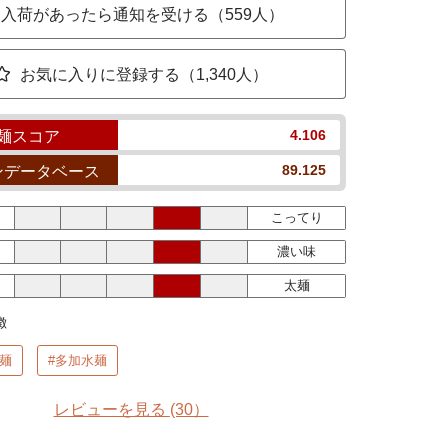
入荷があったら通知を受ける（559人）
お気に入りに登録する（1,340人）
4.106
麺スコア
89.125
ンデータベース
こってり
濃い味
太麺
徴
麺
#多加水麺
レビューを見る
(30）