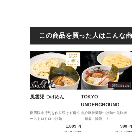
この商品を買った人はこんな
風雲児 つけめん
TOKYO
UNDERGROUND
RAMEN 頑者 つけめん
開店以来行列を作り続ける鶏ベ
魚介豚骨濃厚つけ麺の先駆者
ーストロトロつけ麺
「頑者」降臨！！
（濃厚）
1,885
980
円
円