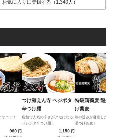
お気に入りに登録する（1,340人）
京
ーメン ます
ン
Thi
背脂
ュー
つけ麺えん寺 ベジポタ
特級鶏蕎麦 龍介 龍介つ
辛つけ麺
け蕎麦
イオニア！
店舗で人気の辛さがクセになる
鶏の旨みが凝縮した、魚介鶏白
ベジポタ辛つけ麺！
湯つけ蕎麦！
980
1,150
1,200
円
円
円