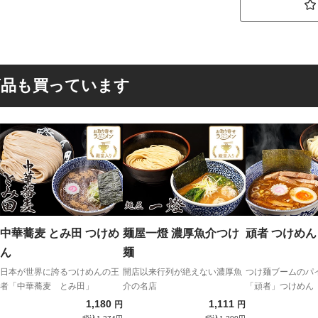
商品も買っています
中華蕎麦 とみ田 つけめ
麺屋一燈 濃厚魚介つけ
頑者 つけめん
ん
麺
日本が世界に誇るつけめんの王
開店以来行列が絶えない濃厚魚
つけ麺ブームのパ
者「中華蕎麦 とみ田」
介の名店
「頑者」つけめん
1,180
1,111
円
円