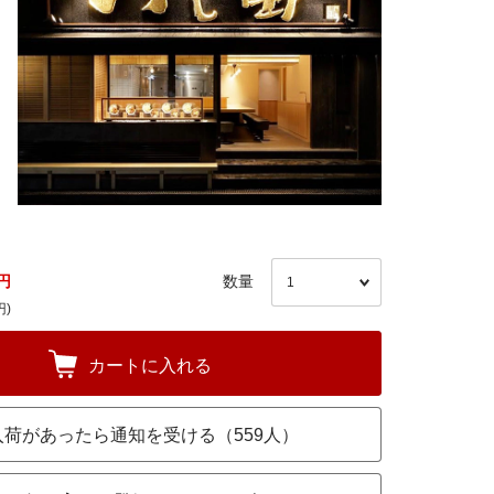
円
数量
円)
カートに入れる
入荷があったら通知を受ける（559人）