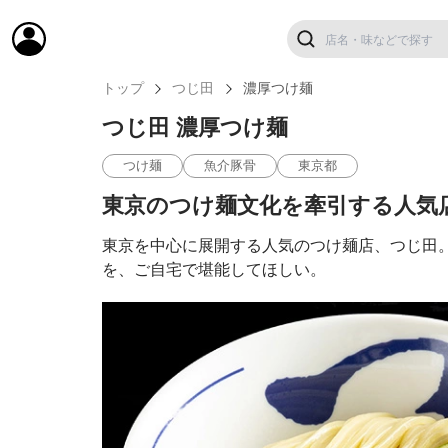
トップ
つじ田
濃厚つけ麺
つじ田 濃厚つけ麺
つけ麺
魚介豚骨
東京都
東京のつけ麺文化を牽引する人気
東京を中心に展開する人気のつけ麺店、つじ田
を、ご自宅で堪能してほしい。