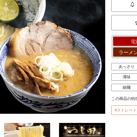
宅
ラーメ
あっさり
薄味
細麺
この商品の特
#ストレート