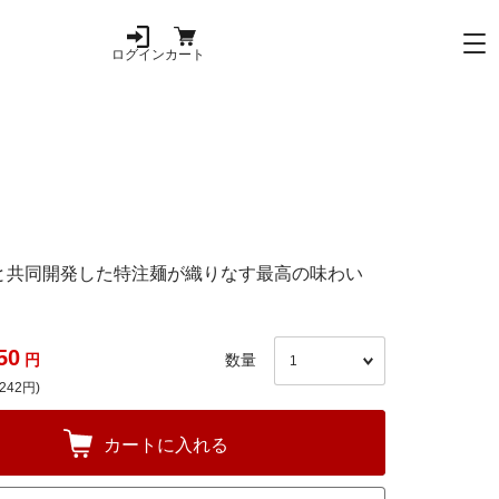
ログイン
カート
と共同開発した特注麺が織りなす最高の味わい
50
円
数量
242円)
カートに入れる