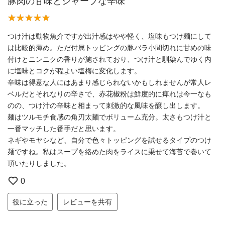
豚肉の甘味とシャープな辛味
つけ汁は動物魚介ですが出汁感はやや軽く、塩味もつけ麺にして
は比較的薄め。ただ付属トッピングの豚バラ小間切れに甘めの味
付けとニンニクの香りが施されており、つけ汁と馴染んでゆく内
に塩味とコクが程よい塩梅に変化します。
辛味は得意な人にはあまり感じられないかもしれませんが常人レ
ベルだとそれなりの辛さで、赤花椒粉は鮮度的に痺れは今一なも
のの、つけ汁の辛味と相まって刺激的な風味を醸し出します。
麺はツルモチ食感の角刃太麺でボリューム充分。太さもつけ汁と
一番マッチした番手だと思います。
ネギやモヤシなど、自分で色々トッピングを試せるタイプのつけ
麺ですね。私はスープを絡めた肉をライスに乗せて海苔で巻いて
頂いたりしました。
0
役に立った
レビューを共有