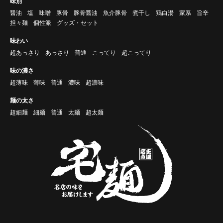
味別
醤油
塩
味噌
豚骨
豚骨醤油
魚介豚骨
煮干し
鶏白湯
家系
旨辛
担々麺
個性派
グッズ・セット
味わい
超あっさり
あっさり
普通
こってり
超こってり
味の濃さ
超薄味
薄味
普通
濃味
超濃味
麺の太さ
超細麺
細麺
普通
太麺
超太麺