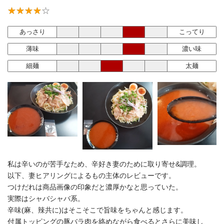
あっさり
こってり
薄味
濃い味
細麺
太麺
私は辛いのが苦手なため、辛好き妻のために取り寄せ&調理。
以下、妻ヒアリングによるもの主体のレビューです。
つけだれは商品画像の印象だと濃厚かなと思っていた。
実際はシャバシャバ系。
辛味(麻、辣共に)はそこそこで旨味をちゃんと感じます。
付属トッピングの豚バラ肉を絡めながら食べるとさらに美味し