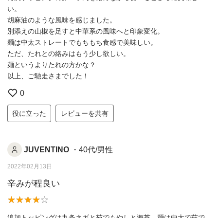
い。
胡麻油のような風味を感じました。
別添えの山椒を足すと中華系の風味へと印象変化。
麺は中太ストレートでもちもち食感で美味しい。
ただ、たれとの絡みはもう少し欲しい。
麺というよりたれの方かな？
以上、ご馳走さまでした！
0
役に立った
レビューを共有
JUVENTINO
・40代/男性
2022年02月13日
辛みが程良い
追加トッピングは九条ネギと茹でもやしと海苔。麺は中太で茹で