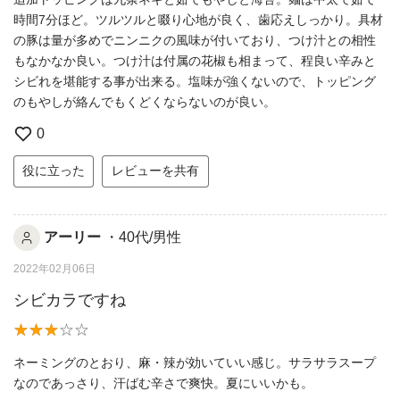
時間7分ほど。ツルツルと啜り心地が良く、歯応えしっかり。具材
の豚は量が多めでニンニクの風味が付いており、つけ汁との相性
もなかなか良い。つけ汁は付属の花椒も相まって、程良い辛みと
シビれを堪能する事が出来る。塩味が強くないので、トッピング
のもやしが絡んでもくどくならないのが良い。
0
役に立った
レビューを共有
アーリー
・40代/男性
2022年02月06日
シビカラですね
ネーミングのとおり、麻・辣が効いていい感じ。サラサラスープ
なのであっさり、汗ばむ辛さで爽快。夏にいいかも。