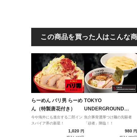
この商品を買った人はこんな
らーめん バリ男 らーめ
TOKYO
ん（特製唐花付き）
UNDERGROUND
RAMEN 頑者 つけめん
今や海外にも進出する二郎イン
魚介豚骨濃厚つけ麺の先駆者
スパイア界の新星！
「頑者」降臨！！
（濃厚）
1,020
980
円
円