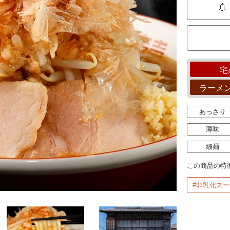
宅
ラーメ
あっさり
薄味
細麺
この商品の特
#非乳化スー