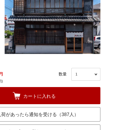
円
数量
円)
カートに入れる
入荷があったら通知を受ける（387人）