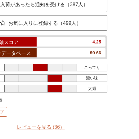
入荷があったら通知を受ける（387人）
お気に入りに登録する（499人）
4.25
麺スコア
90.66
ンデータベース
こってり
濃い味
太麺
徴
プ
レビューを見る
(36）