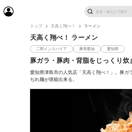
トップ
天高く翔べ！
ラーメン
天高く翔べ！ ラーメン
二郎インスパイア
豚骨醤油
愛知県
豚ガラ・豚肉・背脂をじっくり炊
愛知県津島市の人気店「天高く翔べ！」。豚ガ
ぢれ麺が堪能出来る。