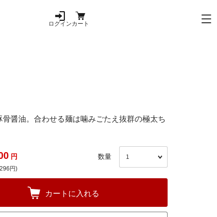
ログイン
カート
豚骨醤油。合わせる麺は噛みごたえ抜群の極太ち
00
円
数量
296円)
カートに入れる