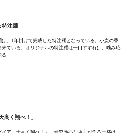
る特注麺
麺は、1年掛けて完成した特注麺となっている。小麦の香
出来ている。オリジナルの特注麺は一口すすれば、噛み応
来る。
天高く翔べ！」
パイア「天高く翔べ！」。研究熱心な店主が作る一杯は、