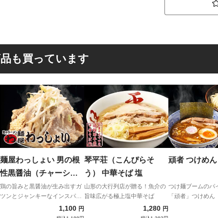
商品も買っています
麺屋わっしょい 男の根
琴平荘（こんぴらそ
頑者 つけめん
性黒醤油（チャーシュ
う） 中華そば 塩
ー付き）
鶏の旨みと黒醤油が生み出すガ
山形の大行列店が贈る！魚介の
つけ麺ブームのパ
ツンとジャンキーなインスパイ
旨味広がる極上塩中華そば
「頑者」つけめん
ア
1,100
1,280
円
円