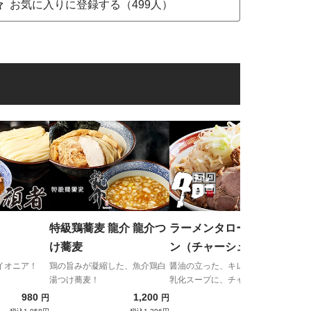
お気に入りに登録する（499人）
ラ
ろ 
とろ
プと
満足
特級鶏蕎麦 龍介 龍介つ
ラーメンタロー ラーメ
け蕎麦
ン（チャーシュー2枚入
り）
イオニア！
鶏の旨みが凝縮した、魚介鶏白
醤油の立った、キレが自慢の非
湯つけ蕎麦！
乳化スープに、チャーシュー2
枚入りと大満足な一杯
980
1,200
1,350
円
円
円