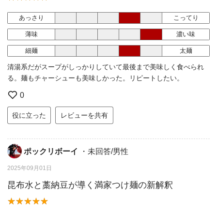
あっさり
こってり
薄味
濃い味
細麺
太麺
清湯系だがスープがしっかりしていて最後まで美味しく食べられ
る。麺もチャーシューも美味しかった。リピートしたい。
0
役に立った
レビューを共有
ポックリボーイ
・未回答/男性
2025年09月01日
昆布水と藁納豆が導く満家つけ麺の新解釈