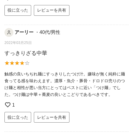
役に立った
レビューを共有
アーリー
・40代/男性
2022年03月25日
すっきりざる中華
触感の良いちぢれ麺にすっきりしたつけ汁。嫌味が無く純粋に麺
食ってる感を味わえます。濃厚・魚介・豚骨・ドロドロ売りのつ
け麺と相性が悪い当方にとってはベストに近い「つけ麺」でし
た。つけ麺は中華＋蕎麦の良いとこどりであるべきです。
1
役に立った
レビューを共有