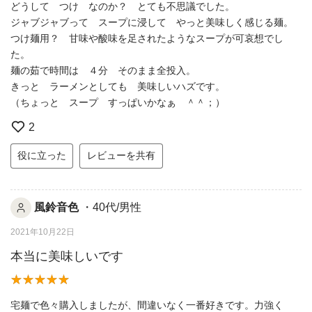
どうして つけ なのか？ とても不思議でした。
ジャブジャブって スープに浸して やっと美味しく感じる麺。
つけ麺用？ 甘味や酸味を足されたようなスープが可哀想でし
た。
麺の茹で時間は ４分 そのまま全投入。
きっと ラーメンとしても 美味しいハズです。
（ちょっと スープ すっぱいかなぁ ＾＾；）
2
役に立った
レビューを共有
風鈴音色
・40代/男性
2021年10月22日
本当に美味しいです
宅麺で色々購入しましたが、間違いなく一番好きです。力強く