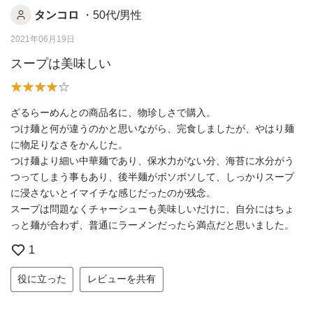
タンコロ
・50代/男性
2021年06月19日
スープは美味しい
ざるらーめんとの商品名に、物珍しさで購入。
つけ麺と何が違うのかと思いながら、完食しましたが、やはり麺
に物足りなさをかんじた。
つけ麺より細い中華麺であり、保水力がない分、海苔に水分がう
つってしまう事もあり、後半麺がボソボソして、しっかりスープ
に浸さないとイマイチな感じだったのが残念。
スープは問題なくチャーシューも美味しいだけに、自分にはちょ
っと麺が合わず、普通にラーメンだったら満点だと思いました。
1
役に立った
レビューを共有