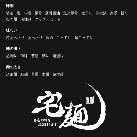
味別
醤油
塩
味噌
豚骨
豚骨醤油
魚介豚骨
煮干し
鶏白湯
家系
旨辛
担々麺
個性派
グッズ・セット
味わい
超あっさり
あっさり
普通
こってり
超こってり
味の濃さ
超薄味
薄味
普通
濃味
超濃味
麺の太さ
超細麺
細麺
普通
太麺
超太麺