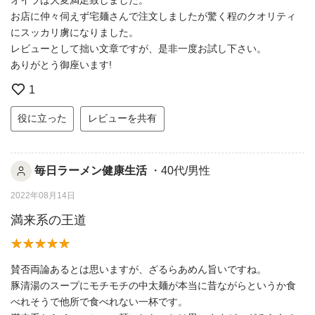
お店に仲々伺えず宅麺さんで注文しましたが驚く程のクオリティ
にスッカリ虜になりました。
レビューとして拙い文章ですが、是非一度お試し下さい。
ありがとう御座います!
1
役に立った
レビューを共有
毎日ラーメン健康生活
・40代/男性
2022年08月14日
満来系の王道
賛否両論あるとは思いますが、ざるらあめん旨いですね。
豚清湯のスープにモチモチの中太麺が本当に昔ながらというか食
べれそうで他所で食べれない一杯です。