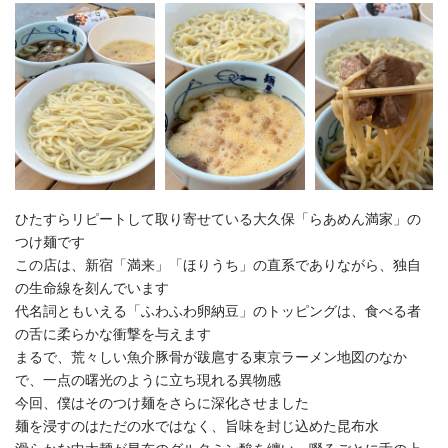
ひたすらリピートして取り寄せている大久保「らあめん満家」の
つけ麺です
この店は、新宿「満来」「ほりうち」の直系でありながら、独自
の生命線を刻んでいます
代名詞ともいえる「ふわふわ卵納豆」のトッピングは、食べる者
の舌に柔らかな衝撃を与えます
まるで、荒々しい魚介豚骨が跋扈する東京ラーメン地図のなか
で、一点の曙光のように立ち現れる異物感
今回、僕はそのつけ麺をさらに深化させました
麺を浸すのはただの水ではなく、旨味を封じ込めた昆布水