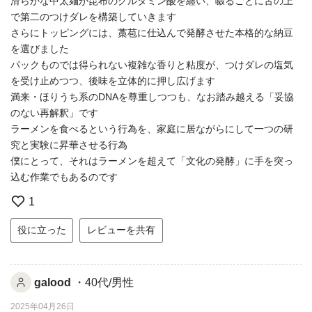
滑らかな中太麺が昆布のグルタミン酸を纏い、啜るごとに舌の上
で第二のつけダレを構築していきます
さらにトッピングには、藁苞に仕込んで発酵させた本格的な納豆
を選びました
パックものでは得られない複雑な香りと粘度が、つけダレの塩気
を受け止めつつ、後味を立体的に押し広げます
満来・ほりうち系のDNAを尊重しつつも、なお踏み越える「妥協
のない再解釈」です
ラーメンを食べるという行為を、家庭に居ながらにして一つの研
究と実験に昇華させる行為
僕にとって、それはラーメンを超えて「文化の発酵」に手を突っ
込む作業でもあるのです
1
役に立った
レビューを共有
galood
・40代/男性
2025年04月26日