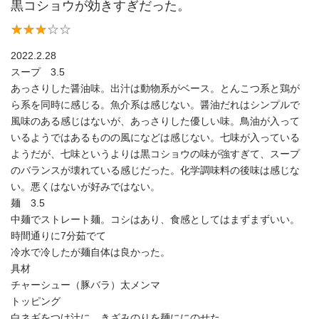
黒コショウが効きすぎだった。
2022.2.28
スープ 3.5
あっさりした醤油味。出汁は動物系がベース。とんこつ系と鶏が
ら系を同時に感じる。魚介系は感じない。醤油だれはシンプルで
風味のある感じはないが、あっさりした優しい味。鳥油が入って
いるようではあるものの風になどは感じない。七味が入っている
ようだが、七味というよりは黒コショウの味が強すぎて、スープ
のバランスが壊れている感じだった。化学調味料の後味は感じな
い。悪くはないが好みではない。
麺 3.5
中麺でストレート麺。コシはあり、食感としてはまずまずいい。
時間通りに7分茹でて
冷水で冷したが麺自体は良かった。
具材
チャーシュー（豚バラ）太メンマ
トッピング
白ネギをつけ汁に、きざみのりを麺ににのせた。