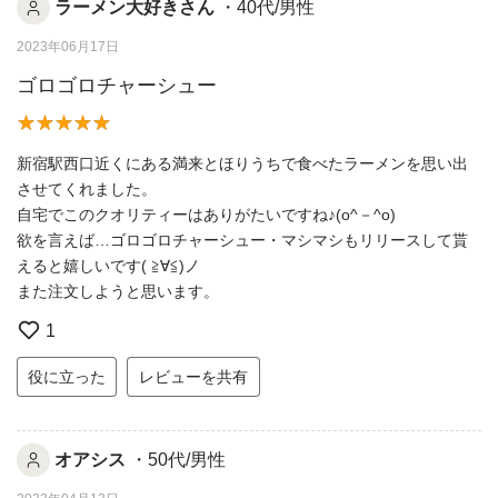
ラーメン大好きさん
・40代/男性
2023年06月17日
ゴロゴロチャーシュー
新宿駅西口近くにある満来とほりうちで食べたラーメンを思い出
させてくれました。
自宅でこのクオリティーはありがたいですね♪(o^－^o)
欲を言えば…ゴロゴロチャーシュー・マシマシもリリースして貰
えると嬉しいです( ≧∀≦)ノ
また注文しようと思います。
1
役に立った
レビューを共有
オアシス
・50代/男性