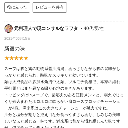
役に立った
レビューを共有
元料理人で現コンサルなラヲタ
・40代/男性
2021年06月15日
新宿の味
スープは豚と鶏の動物系醤油清湯。あっさりながら豚の旨味がし
っかりと感じられ、酸味がスッキリと効いています。
麺は大成食品の多加水角刃中太麺。ツルモチ食感で、本家の縮れ
平打麺とはまた異なる啜り心地の良さがあります。
トッピングはInスープで、歯応えのある短冊メンマと、弱火でじっ
くり煮込まれたホロホロに軟らかい肩ロースブロックチャーシュ
ーが4塊。満来系はこの大きなチャーシューが魅力ですね。
油分と塩分が割りと控え目な分食べやすさもあり、しみじみ美味
しいなぁと感じる一杯です。満来系は昔から慣れ親しんだ味です
が、何度食べても飽きないですね。