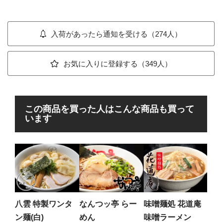
入荷があったら通知を受ける（274人）
お気に入りに登録する（349人）
この商品を買った人はこんな商品も買って
います
麺場
キ
生帆
風味
八雲 特製ワンタ
なんつッ亭 らー
味噌麺処 花道庵
ラー
ン麺(白)
めん
味噌ラーメン