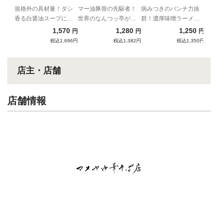
規格外の具材量！ダシ
マー油豚骨の先駆者！
病みつきのパンチ力抜
香る白醤油スープに名
世界のなんつッ亭が通
群！濃厚味噌ラーメ
物ワンタンが6個も入っ
販初登場！！
ン！
1,570
1,280
1,250
円
円
円
た贅沢ワンタン麺！
税込1,696円
税込1,382円
税込1,350円
店主・店舗
店舗情報