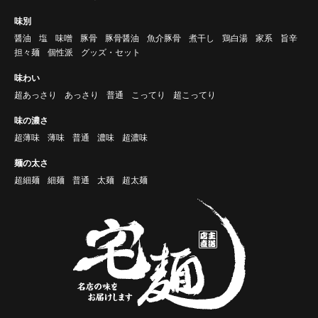
味別
醤油
塩
味噌
豚骨
豚骨醤油
魚介豚骨
煮干し
鶏白湯
家系
旨辛
担々麺
個性派
グッズ・セット
味わい
超あっさり
あっさり
普通
こってり
超こってり
味の濃さ
超薄味
薄味
普通
濃味
超濃味
麺の太さ
超細麺
細麺
普通
太麺
超太麺