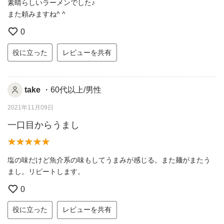
素晴らしいラーメンでした♪
また頼みますね^ ^
0
役に立った
レビューを共有
take
・60代以上/男性
2021年11月09日
一口目からうまし
塩の味だけど魚介系の味もしてうまみが感じる。また麺がまたう
まし。リピートします。
0
役に立った
レビューを共有