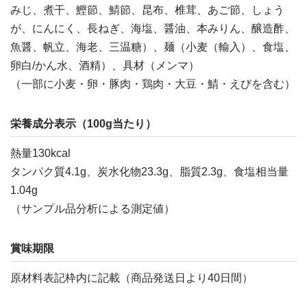
みじ、煮干、鰹節、鯖節、昆布、椎茸、あご節、しょう
が、にんにく、長ねぎ、海塩、醤油、本みりん、醸造酢、
魚醤、帆立、海老、三温糖）、麺（小麦（輸入）、食塩、
卵白/かん水、酒精）、具材（メンマ）
（一部に小麦・卵・豚肉・鶏肉・大豆・鯖・えびを含む）
栄養成分表示（100g当たり）
熱量130kcal
タンパク質4.1g、炭水化物23.3g、脂質2.3g、食塩相当量
1.04g
（サンプル品分析による測定値）
賞味期限
原材料表記枠内に記載（商品発送日より40日間）