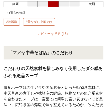
細麺
太麺
この商品の特徴
#淡麗塩
#昔ながら中華そば
レビューを見る
(15）
「マメヤ中華そば店」のこだわり
こだわりの天然素材を惜しみなく使用したダシ感あ
ふれる絶品スープ
博多ハーブ鶏の生ガラや国産豚骨といった動物系素材に、
南天草産の煮干しや枕崎産の鰹節、乾物などの魚介系素材
を合わせたスープは、言葉では簡単に言い表せないほど奥
深い。広島県産の藻塩で味を整えているためか、飲んだ後