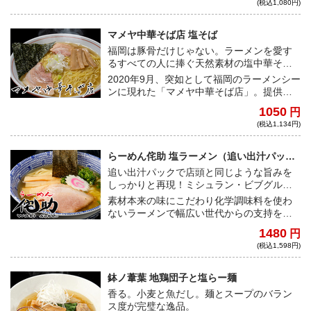
(税込1,080円)
たスープは、秘伝の塩ダレと合わさること
で、芳醇な香りと旨みが極限まで引き出さ
れ、口に入れた途端にすーっと鶏の旨みが
マメヤ中華そば店 塩そば
鼻に突き抜ける。特注麺との相性は抜群
福岡は豚骨だけじゃない。ラーメンを愛す
で、するすると喉を通り抜けて行く！こだ
るすべての人に捧ぐ天然素材の塩中華そ
わり抜いた食材の味が楽しめる、さらりと
ば。
2020年9月、突如として福岡のラーメンシー
飲み干せてしまう珠玉の一杯！
ンに現れた「マメヤ中華そば店」。提供す
る「塩そば」は、シンプルな見た目にどこ
1050
円
かノスタルジーを感じさせつつも、日々進
(税込1,134円)
歩をやめないラーメンへの真摯な姿勢があ
りありと目に浮かぶ奥深い味わいが特徴。
うまかハーブ鶏の生ガラをはじめ、南天草
らーめん侘助 塩ラーメン（追い出汁パック
産の煮干しや枕崎産の鰹節など、こだわり
付き）
追い出汁パックで店頭と同じような旨みを
の天然素材をふんだんに用いたスープの旨
しっかりと再現！ミシュラン・ビブグルマ
さは、筆舌に尽くし難い。ぜひご自分の舌
ン獲得店舗の乾物の旨味を堪能できる塩ら
素材本来の味にこだわり化学調味料を使わ
で確かめて頂きたい。
ーめん
ないラーメンで幅広い世代からの支持を得
る「らーめん侘助」。札幌のみならず北海
1480
円
道を代表する銘店だ。煮干と昆布の風味を
(税込1,598円)
しっかりと感じるスープと、適度な食感の
自家製麺のバランスが絶品の一杯。スープ
湯煎後に追い出汁パックを入れてひと煮立
鉢ノ葦葉 地鶏団子と塩らー麺
ちさせれば、魚介の旨みが存分に引き出さ
香る。小麦と魚だし。麺とスープのバラン
れ、店頭で提供される味と比べても遜色な
ス度が完璧な逸品。