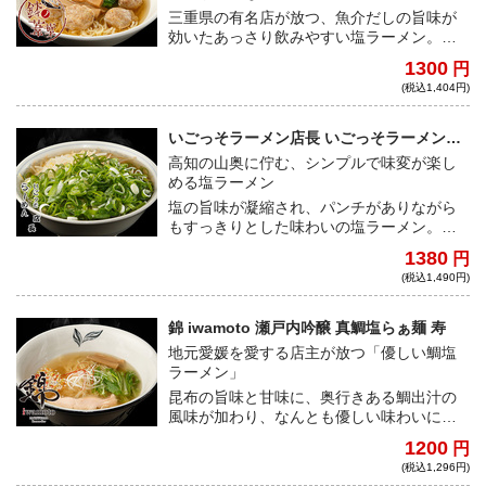
い仕上がりとなる！
三重県の有名店が放つ、魚介だしの旨味が
効いたあっさり飲みやすい塩ラーメン。自
家製のストレート麺との相性もよく、ボリ
1300
円
ューミーなつみれが4つも入っており、食べ
(税込1,404円)
応え抜群！
いごっそラーメン店長 いごっそラーメン塩
味
高知の山奥に佇む、シンプルで味変が楽し
める塩ラーメン
塩の旨味が凝縮され、パンチがありながら
もすっきりとした味わいの塩ラーメン。自
家製柚子胡椒は爽やかにまとめてくれる味
1380
円
変アイテム！見えてないだけで尋常じゃな
(税込1,490円)
い焼豚の量も必見。
錦 iwamoto 瀬戸内吟醸 真鯛塩らぁ麺 寿
地元愛媛を愛する店主が放つ「優しい鯛塩
ラーメン」
昆布の旨味と甘味に、奥行きある鯛出汁の
風味が加わり、なんとも優しい味わいに。
なめらかな麺肌が特徴の中細ストレート麺
1200
円
は、小麦が豊かに香る上質な味わい。ミシ
(税込1,296円)
ュランビブグルマンを取得する実力店よ