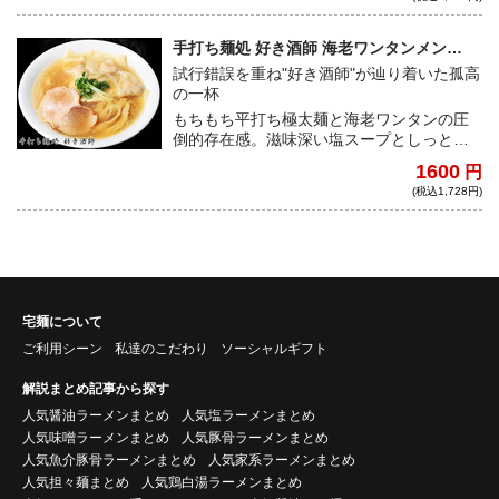
手打ち麺処 好き酒師 海老ワンタンメン
（塩）
試行錯誤を重ね"好き酒師"が辿り着いた孤高
の一杯
もちもち平打ち極太麺と海老ワンタンの圧
倒的存在感。滋味深い塩スープとしっとり
チャーシューが心と体に染み渡る。
1600
円
(税込1,728円)
宅麺について
ご利用シーン
私達のこだわり
ソーシャルギフト
解説まとめ記事から探す
人気醤油ラーメンまとめ
人気塩ラーメンまとめ
人気味噌ラーメンまとめ
人気豚骨ラーメンまとめ
人気魚介豚骨ラーメンまとめ
人気家系ラーメンまとめ
人気担々麺まとめ
人気鶏白湯ラーメンまとめ