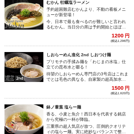
むかん 牡蠣塩ラーメン
予約超困難店むかんより、不動の看板メニ
ューが新登場！
今、日本で最も食べるのが難しいと言われ
るむかん。当日分の席は予約開始とほぼ同
時に埋まってしまうという驚きの人気店か
1200
円
ら、看板メニュー牡蠣塩ラーメンが遂に宅
(税込1,296円)
麺初登場！
しおらーめん進化 2nd しおつけ麺
プリモチの手揉み麺を「わじまの水塩」仕
立ての昆布水と啜る！
待望のしおらーめん専門店の3号店はこれま
でとは毛色の異なる、自家製の超高加水麺
が特徴的だ。厳選された魚介出汁とわじま
1500
円
の水塩で仕上げた昆布水を麺に纏わせ、ク
(税込1,620円)
リアでキレのあるつけ汁とのコンビネーシ
ョンをお楽しみあれ！
鉢ノ葦葉 塩らー麺
香る、小麦と魚介！西日本を代表する銘店
から究極の一杯が降臨。
三重県の超人気店が放つ、圧倒的クオリテ
ィの塩らー麺。実に絶妙なバランスで整え