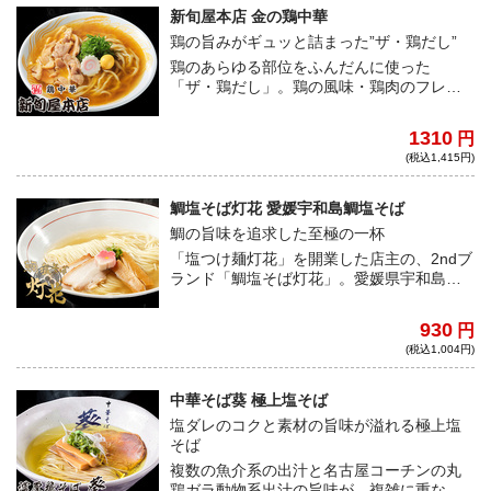
新旬屋本店 金の鶏中華
鶏の旨みがギュッと詰まった”ザ・鶏だし”
鶏のあらゆる部位をふんだんに使った
「ザ・鶏だし」。鶏の風味・鶏肉のフレッ
シュ感を存分に感じられる至極の一杯。タ
レは、モンゴル岩塩と醤油を使った、塩醤
1310
円
油味！！最後に鶏油を使った、まさしく鶏
(税込1,415円)
ずくめのザ・鶏中華登場。
鯛塩そば灯花 愛媛宇和島鯛塩そば
鯛の旨味を追求した至極の一杯
「塩つけ麺灯花」を開業した店主の、2ndブ
ランド「鯛塩そば灯花」。愛媛県宇和島よ
り産地直送した新鮮真鯛を贅沢に使用した
「愛媛宇和島鯛塩そば」は、喉に染み渡る
930
円
真鯛の濃厚な旨みと透き通る芳醇な香りが
(税込1,004円)
織りなす至福の一杯。
中華そば葵 極上塩そば
塩ダレのコクと素材の旨味が溢れる極上塩
そば
複数の魚介系の出汁と名古屋コーチンの丸
鶏ガラ動物系出汁の旨味が、複雑に重なり