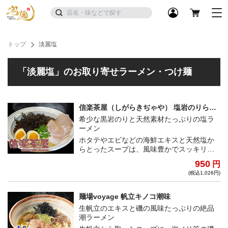
トップ
淡麗塩
「淡麗塩」のお取り寄せラーメン・つけ麺
信楽茶屋（しがらきぢゃや） 塩岩のりらー
めん
希少な黒岩のりと天然素材たっぷりの塩ラ
ーメン
ホタテやエビなどの海鮮エキスと天然塩か
らとったスープは、風味豊かでスッキリと
コクのある味わい。トッピングの岩のりは
950
円
日本で数箇所しか採取できない『黒岩の
(税込1,026円)
り』を贅沢に使用。磯の薫りと独特の風味
は、女性やお子様にも人気の一杯。※チャ
ーシューは低温調理のローストポークを使
麺場voyage 帆立キノコ潮味
用しております。
生帆立のエキスと磯の風味たっぷりの絶品
潮ラーメン