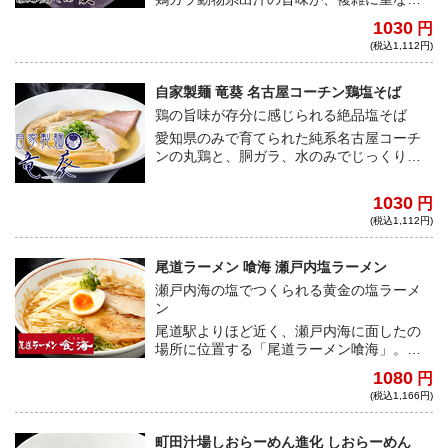
合う「極上塩そば」！一口飲めば、澄んだ
1030
円
スープの見た目からは想像もできない塩ダ
(税込1,112円)
レのコクが堪能できる！
自家製麺 竜葵 名古屋コーチン鶏塩そば
鶏の旨味が存分に感じられる絶品塩そば
愛知県のみで育てられた純系名古屋コーチ
ンの丸鶏と、胴ガラ、水のみでじっくり炊
いた旨味たっぷりの鶏スープ！そこに合わ
せる麺は、小麦本来の風味と旨味が感じら
1030
円
れる自家製麺となっている！あっさりなが
(税込1,112円)
らも鶏の旨味が存分に感じられる一杯で
す！
尾道ラーメン 喰海 瀬戸内塩ラーメン
瀬戸内海の塩でつくられる黄金の塩ラーメ
ン
尾道駅よりほど近く、瀬戸内海に面したの
場所に位置する「尾道ラーメン喰海」。引
きたてのフレッシュな鶏ガラと瀬戸内産い
1080
円
りこを使用したスッキリとしたWスープ。
(税込1,166円)
瀬戸内・モンゴル・フランスの厳選した塩
を配合し仕上げられる奥深い一杯！
町田汁場しおらーめん進化 しおらーめん