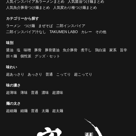
人気インスパイア系ラーメンまとめ
人気醤油つけ麺まとめ
人気魚介豚骨つけ麺まとめ
人気変わり種つけ麺まとめ
カテゴリーから探す
ラーメン
つけ麺
まぜそば
二郎インスパイア
二郎インスパイア汁なし
TAKUMEN LABO
カレー
その他
味別
醤油
塩
味噌
豚骨
豚骨醤油
魚介豚骨
煮干し
鶏白湯
家系
旨辛
担々麺
個性派
グッズ・セット
味わい
超あっさり
あっさり
普通
こってり
超こってり
味の濃さ
超薄味
薄味
普通
濃味
超濃味
麺の太さ
超細麺
細麺
普通
太麺
超太麺