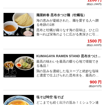
1200
円
センスを持ち合わせた居山店主が作る八咫
(税込1,296円)
烏らしさ溢れる一杯！
麺屋鈴春 昆布水つけ麺（牡蠣塩）
海の恵みが凝縮された、麺を愛する人へ贈
る奇跡の1杯
昆布と牡蠣が織りなす海の旨味は、ひと口
食べれば深海のように広がる奥深さに引き
込まれる。太麺とともに味わう至福の瞬
1500
円
間。
(税込1,620円)
KUMAGAYA RAMEN STAND 昆布水つけ麺
（塩）
最高の味わいを最高の啜り心地で堪能でき
る逸品！
鶏の旨みを濃縮した塩スープと絶妙な塩味
と濃度で仕上げられた昆布水を、最高の口
触りを誇る麺と絡めれば、ズバズバと啜っ
900
円
てしまうこと間違いなし！
(税込972円)
塩そば時空 塩そば
どこまでも続く出汁の旨み！ミシュラン連