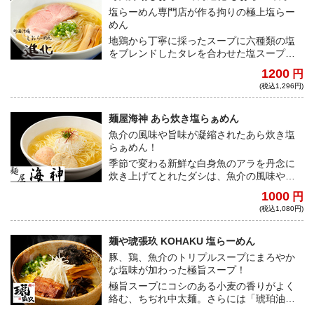
塩らーめん専門店が作る拘りの極上塩らー
めん
地鶏から丁寧に採ったスープに六種類の塩
をブレンドしたタレを合わせた塩スープ
は、バランスの良さが特徴で、コクのある
1200
円
深い味わいがあり、飽きが来ず最後まで飲
(税込1,296円)
み干せる。合わせる細麺は、小麦の香りと
なめらかな喉越しを楽しめる。※スープ内
の青黒い塊はカビ等の異物に見えることが
麺屋海神 あら炊き塩らぁめん
ございますが、岩塩の成分による色になり
魚介の風味や旨味が凝縮されたあら炊き塩
ますので安心してお召し上がりください。
らぁめん！
季節で変わる新鮮な白身魚のアラを丹念に
炊き上げてとれたダシは、魚介の風味や旨
味が凝縮。2種類の小麦粉をブレンドし、炭
1000
円
で浄化した水で練った特注麺は細麺ながら
(税込1,080円)
もしっかりとした歯ごたえがあり、スープ
の旨味を引き立てる！
麺や琥張玖 KOHAKU 塩らーめん
豚、鶏、魚介のトリプルスープにまろやか
な塩味が加わった極旨スープ！
極旨スープにコシのある小麦の香りがよく
絡む、ちぢれ中太麺。さらには「琥珀油」
と呼ばれる特製ラードを使用。北海道産の