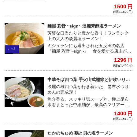
られた黄金のスープと自家製ストレート麺
1500
円
の滑らかな喉越しは相性抜群！
(税込1,620円)
麺屋 彩音 ~sign~ 淡麗芳醇塩ラーメン
芳醇な口当たりと豊かな香り！ワンランク
上の大人の淡麗塩ラーメン！
ミシュランにも選出された五反田の名店
『麺屋 彩音 ~sign~』 食を愛する店主がこ
だわりぬいた、香りがテーマの芳醇塩ラー
1296
円
メン！五感で味わう至高の一杯！
(税込1,400円)
中華そば四つ葉 手火山式鰹節と伊吹いりこ
の昆布水つけそば（塩）
淡麗の雄四つ葉が行き着いた、昆布水つけ
めんの完成形！
魚介香る、スッキリ塩スープと、極上昆布
水をまとった中細麺が、最高のマリアージ
ュ。希代の職人が、こだわりぬき、行き着
1400
円
いた昆布水つけめんの最終地点とも思え
(税込1,512円)
る、珠玉の一杯。
たかのちゅめ 鶏と貝の塩ラーメン