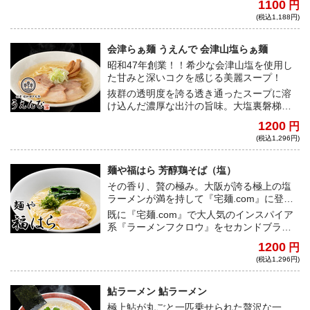
1100
円
食材をふんだんに使用した北の大地の味わ
(税込1,188円)
い。
会津らぁ麺 うえんで 会津山塩らぁ麺
昭和47年創業！！希少な会津山塩を使用し
た甘みと深いコクを感じる美麗スープ！
抜群の透明度を誇る透き通ったスープに溶
け込んだ濃厚な出汁の旨味。大塩裏磐梯温
泉から抽出した会津山塩は、優しくまろや
1200
円
かな塩味を生み出している。程よくちぢれ
(税込1,296円)
たモチモチの麺は綿肌が美しく、すべるよ
うに口に入っていく。優しく美しい一杯
だ！
麺や福はら 芳醇鶏そば（塩）
その香り、贅の極み。大阪が誇る極上の塩
ラーメンが満を持して『宅麺.com』に登
場。
既に『宅麺.com』で大人気のインスパイア
系『ラーメンフクロウ』をセカンドブラン
ドに持つ『麺や福はら』が満を持して登
1200
円
場。黄金色に輝く美しいスープを一口飲む
(税込1,296円)
と、その見た目からは想像できないほど強
烈な鶏の旨味とコクを感じる。直後に鼻を
抜けていく芳醇な鶏油の香りは、一般的な
鮎ラーメン 鮎ラーメン
清湯ラーメンとは一線を画していると言え
極上鮎が丸ごと一匹乗せられた贅沢な一