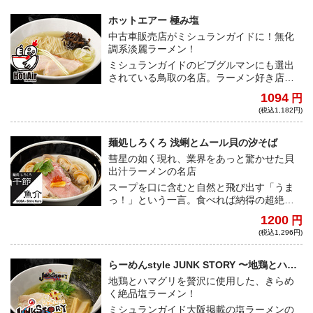
り、いざ全国へ！
ホットエアー 極み塩
中古車販売店がミシュランガイドに！無化
調系淡麗ラーメン！
ミシュランガイドのビブグルマンにも選出
されている鳥取の名店。ラーメン好き店主
が無化調にこだわり厳選素材を多用し重奏
1094
円
を奏でる奇跡の一杯。鶏の旨味たっぷりな
(税込1,182円)
味わいだ！
麺処しろくろ 浅蜊とムール貝の汐そば
彗星の如く現れ、業界をあっと驚かせた貝
出汁ラーメンの名店
スープを口に含むと自然と飛び出す「うま
っ！」という一言。食べれば納得の超絶旨
味爆発の淡麗系塩ラーメン。東京都杉並区
1200
円
のベールに包まれた名店から、看板商品が
(税込1,296円)
いざ、降臨！
らーめんstyle JUNK STORY 〜地鶏とハマ
グリの極上だし〜塩のキラメキ
地鶏とハマグリを贅沢に使用した、きらめ
く絶品塩ラーメン！
ミシュランガイド大阪掲載の塩ラーメンの