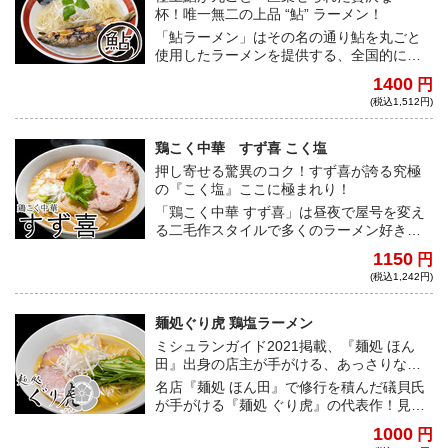
るだろう。こだわりの自家製麺は平打ちの
杯！唯一無二の上品 “鮎” ラーメン！
中細ストレート。上品かつ芳醇なスープに
「鮎ラーメン」はその名の通り鮎を丸ごと
ぴったりの滑らかな麺肌がたまらない。こ
使用したラーメンを提供する、全国的に類
れが自宅で味わえるのは贅沢という他ない
を見ないラーメン店だ。今回は店舗でも提
だろう。
1400
円
供されている鮎が宅麺でも丸ごと一匹同梱
(税込1,512円)
されている。身をほぐすことでスープに鮎
の旨味が染み出し、香ばしさとあっさり塩
味が楽しめる。通常の魚介スープとはまた
鶏こく中華 すず喜 こく塩
違った味わいは、どんな方にもおすすめ
押し寄せる驚異のコク！すず喜が誇る究極
だ。日本人が好き好みそうな優しい味の仕
の『こく塩』ここに極まれり！
上がりとなっている！
「鶏こく中華 すず喜」は昼夜で屋号を変え
る二毛作スタイルで多くのラーメン好きか
ら圧倒的な人気を誇っている有名店だ。今
1150
円
回は、看板メニューである”こく塩”が満を持
(税込1,242円)
して登場。塩スープは、麺に絡まるとマイ
ルドな味わいに変化するよう計算された仕
上がりになっている。一口食べると、魚介
麺処ぐり虎 鶏塩ラーメン
と動物系出汁の絶妙な配合から生まれると
ミシュランガイド2021掲載、『麺処 ほん
んでもないコクが口いっぱいに広がり、そ
田』出身の店主が手がける、あっさりなが
の旨さは脳に刻み込まれ離れない。何度食
らも鶏の旨みたっぷりな一杯！
名店『麺処 ほん田』で修行を積んだ礒貝氏
べても「旨い」すず喜の誇る究極の一杯を
が手がける『麺処 ぐり虎』の代表作！見た
宅麺で味わうことができる。ラーメン界を
目はあっさり、味は鶏の旨みたっぷり上品
代表する一杯は老若男女問わずどんな方に
1000
円
な味わいだ。丸鶏を贅沢に使用し煮込まれ
もご堪能いただきたい！