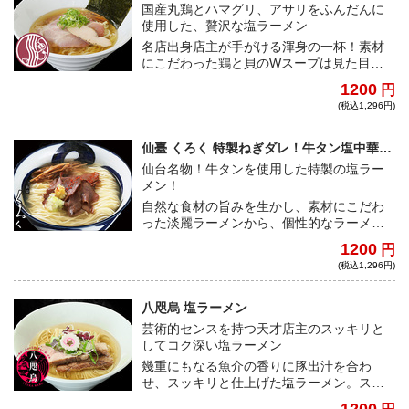
国産丸鶏とハマグリ、アサリをふんだんに
使用した、贅沢な塩ラーメン
名店出身店主が手がける渾身の一杯！素材
にこだわった鶏と貝のWスープは見た目は
あっさりながらも、素材の旨みたっぷりな
1200
円
味わい深いスープ。相性抜群の中太ちぢれ
(税込1,296円)
麺がスープを絡ませる。
仙臺 くろく 特製ねぎダレ！牛タン塩中華そ
ば
仙台名物！牛タンを使用した特製の塩ラー
メン！
自然な食材の旨みを生かし、素材にこだわ
った淡麗ラーメンから、個性的なラーメン
まで幅広い一杯が魅力の東北の名店「仙臺
1200
円
くろく」が宅麺に登場！貝や鶏の出汁をベ
(税込1,296円)
ースに特製のネギだれやレモンマリネがア
クセントとなった唯一無二の一杯をご自宅
で！！
八咫烏 塩ラーメン
芸術的センスを持つ天才店主のスッキリと
してコク深い塩ラーメン
幾重にもなる魚介の香りに豚出汁を合わ
せ、スッキリと仕上げた塩ラーメン。スー
プの旨みをダイレクトに楽しむ、天才的な