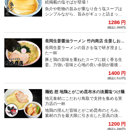
続掲載の塩そばが登場！
魚介や乾物の旨みが重なり合う塩スープは
シンプルながら、旨みがギュッと詰まっ
た、洗練された一杯！
1286
円
(税込1,389円)
長岡生姜醤油ラーメン 竹内商店 生姜しおラ
ーメン
長岡生姜ラーメンの旨さを塩で研ぎ澄まし
た一杯
豚と鶏の旨味を重ねたスープに鋭く香る生
姜。力強い旨味と心地の良い余韻が最後ま
で駆け抜ける"生姜しおラーメン"
1400
円
(税込1,512円)
麺処 想 地鶏とがごめ昆布水の淡麗塩つけ麺
地元食材にこだわり鳥取で支持を集める実
力店の一杯
地鶏の澄んだ旨味とがごめ昆布のとろみ、
素材の力を最大限に引き出した至高の淡麗
昆布水つけ麺
1200
円
(税込1,296円)