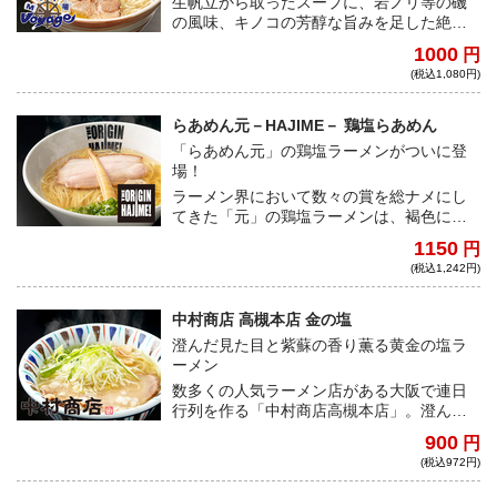
生帆立から取ったスープに、岩ノリ等の磯
の風味、キノコの芳醇な旨みを足した絶品
の塩ラーメン。その革新的な一杯は、業界
1000
円
最高権威である雑誌「ＴＲＹラーメン大賞
(税込1,080円)
2013-2014」版で表紙を飾り、塩部門第1位
を獲得した極上の逸品だ。
らあめん元－HAJIME－ 鶏塩らあめん
「らあめん元」の鶏塩ラーメンがついに登
場！
ラーメン界において数々の賞を総ナメにし
てきた「元」の鶏塩ラーメンは、褐色に澄
んだ透明感のあるスープの見た目からは想
1150
円
像できない程、しっかりと出汁の効いた一
(税込1,242円)
杯。淡麗なのに、奥深い味わいをご堪能く
ださい。
中村商店 高槻本店 金の塩
澄んだ見た目と紫蘇の香り薫る黄金の塩ラ
ーメン
数多くの人気ラーメン店がある大阪で連日
行列を作る「中村商店高槻本店」。澄んだ
見た目と紫蘇の香りがふんわりと漂う絶品
900
円
スープ。国産小麦100％のモチモチ自家製麺
(税込972円)
を使用した、他とは一味違う黄金の塩ラー
メンとなっている。