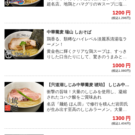
超名店。地鶏とハマグリのＷスープに塩ダ
レのキレが効いており、あっさりながらも
1200
円
旨味あふれる絶品スープ！全粒粉入りの麺
(税込1,296円)
との相性も抜群だ
中華蕎麦 瑞山 しおそば
鶏香る、類稀なハイレベル淡麗系清湯塩ラ
ーメン！
黄金色に輝くクリアな鶏スープは、すっき
りした口当たりにして、驚きのうまみと深
みを誇る！細ストレート麺が心地よく絡
1000
円
み、啜り心地も秀逸だ。埼玉県朝霞市の名
(税込1,080円)
店がついに降臨！
【宍道湖しじみ中華蕎麦 琥珀】 しじみ中華
蕎麦
衝撃の旨味！大量のしじみを使用し、凝縮
されたコハク酸をご賞味あれ
名店『麺処 ほん田』で修行を積んだ岩田氏
が生み出す至高のしじみラーメン。大量の
しじみを使用したスープはあっさりなが
1300
円
ら、旨みが強烈で食べる者の記憶に残り続
(税込1,404円)
ける一杯だ。