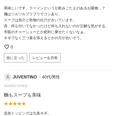
美味しいです。ラーメンというか飲みごたえのあるお吸物…？
麺はツルツルプリプリでコシあり。
スープは魚介と乾物の出汁がきいています。
具、何も付いてなかったけど何も入れないのが正解な気がする。
市販のチャーシューとか絶対に乗せたくないなぁ。
ネギでなく三つ葉を添えるとかの方が合いそう。
0
役に立った
レビューを共有
JUVENTINO
・40代/男性
2026年07月06日
麵もスープも美味
追加トッピングは九条ネギ。