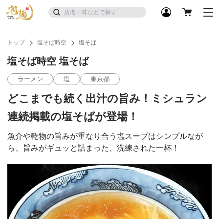
トップ
塩そば時空
塩そば
塩そば時空 塩そば
ラーメン
塩
東京都
どこまでも続く出汁の旨み！ミシュラン
連続掲載の塩そばが登場！
魚介や乾物の旨みが重なり合う塩スープはシンプルなが
ら、旨みがギュッと詰まった、洗練された一杯！