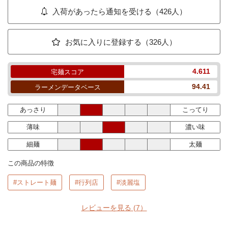
入荷があったら通知を受ける（426人）
お気に入りに登録する（326人）
4.611
宅麺スコア
94.41
ラーメンデータベース
あっさり
こってり
薄味
濃い味
細麺
太麺
この商品の特徴
#ストレート麺
#行列店
#淡麗塩
レビューを見る
(7）