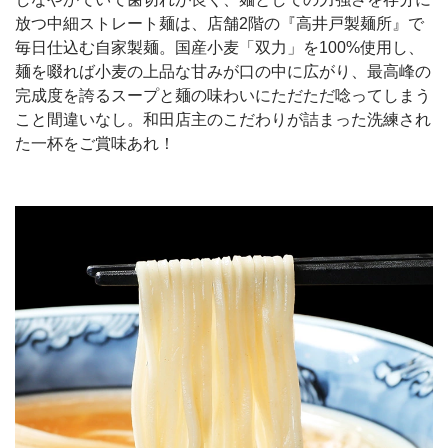
放つ中細ストレート麺は、店舗2階の『高井戸製麺所』で
毎日仕込む自家製麺。国産小麦「双力」を100%使用し、
麺を啜れば小麦の上品な甘みが口の中に広がり、最高峰の
完成度を誇るスープと麺の味わいにただただ唸ってしまう
こと間違いなし。和田店主のこだわりが詰まった洗練され
た一杯をご賞味あれ！