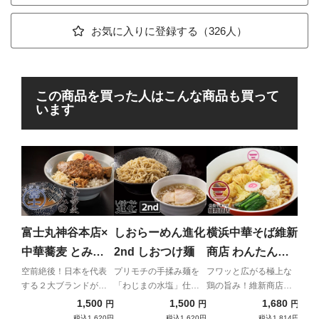
お気に入りに登録する（326人）
この商品を買った人はこんな商品も買って
います
中
の
淡麗
髙野
富士丸神谷本店×
しおらーめん進化
横浜中華そば維新
「鶏
中華蕎麦 とみ田
2nd しおつけ麺
商店 わんたんそ
麺に
ブタカスアブラソ
ば
空前絶後！日本を代表
プリモチの手揉み麺を
フワッと広がる極上な
する２大ブランドが夢
「わじまの水塩」仕立
鶏の旨み！維新商店が
バ (TOKYO-X極悪
の共演！！
ての昆布水と啜る！
贈る宅麺だけの贅沢わ
1,500
1,500
1,680
円
円
円
汁付き)
んたんそば！
税込1,620円
税込1,620円
税込1,814円