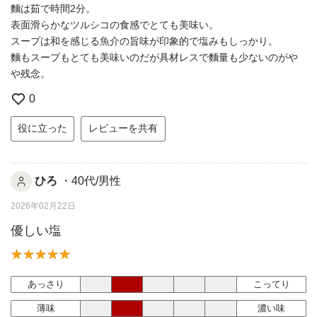
麵は茹で時間2分。
表面滑らかなツルシコの食感でとても美味い。
スープは和を感じる魚介の旨味が印象的で塩みもしっかり。
麵もスープもとても美味いのだが具材レスで麵量も少ないのがや
や残念。
0
役に立った
レビューを共有
ひろ
・40代/男性
2026年02月22日
優しい塩
あっさり
こってり
薄味
濃い味