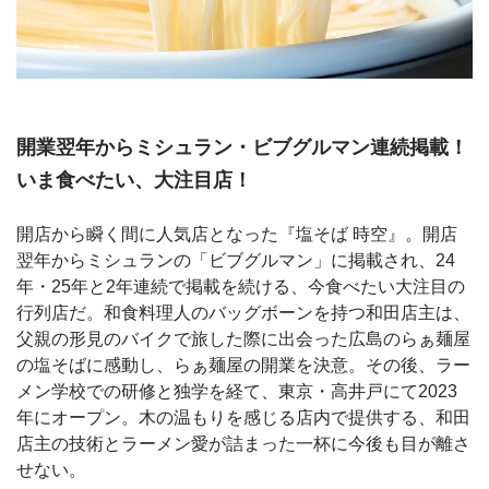
開業翌年からミシュラン・ビブグルマン連続掲載！
いま食べたい、大注目店！
開店から瞬く間に人気店となった『塩そば 時空』。開店
翌年からミシュランの「ビブグルマン」に掲載され、24
年・25年と2年連続で掲載を続ける、今食べたい大注目の
行列店だ。和食料理人のバッグボーンを持つ和田店主は、
父親の形見のバイクで旅した際に出会った広島のらぁ麺屋
の塩そばに感動し、らぁ麺屋の開業を決意。その後、ラー
メン学校での研修と独学を経て、東京・高井戸にて2023
年にオープン。木の温もりを感じる店内で提供する、和田
店主の技術とラーメン愛が詰まった一杯に今後も目が離さ
せない。