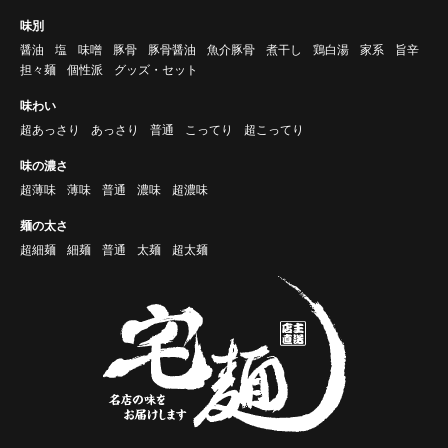
味別
醤油
塩
味噌
豚骨
豚骨醤油
魚介豚骨
煮干し
鶏白湯
家系
旨辛
担々麺
個性派
グッズ・セット
味わい
超あっさり
あっさり
普通
こってり
超こってり
味の濃さ
超薄味
薄味
普通
濃味
超濃味
麺の太さ
超細麺
細麺
普通
太麺
超太麺