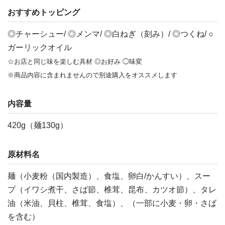
おすすめトッピング
◎チャーシュー/ ◎メンマ/ ◎白ねぎ（刻み）/ ◎つくね/ ○
ガーリックオイル
☆お店と同じ味を楽しむ具材 ◎お好み ◯味変
※商品内容に含まれませんので別途購入をオススメします
内容量
420g（麺130g）
原材料名
麺（小麦粉（国内製造）、食塩、卵白/かんすい）、スー
プ（イワシ煮干、さば節、椎茸、昆布、カツオ節）、タレ
油（米油、貝柱、椎茸、食塩）、（一部に小麦・卵・さば
を含む）