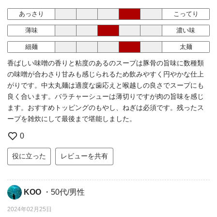
あっさり
こってり
薄味
濃い味
細麺
太麺
香ばしい味噌の香りと粘度のあるのスープは豚骨の旨味に数種類
の味噌が合わさり甘みも感じられるため飲みやすく円やかな仕上
がりです。中太丸麺は適度な歯応えと喉越しの良さでスープにも
良く合います。バラチャーシューは薄切りですが肉の旨味を感じ
ます。おすすめトッピングのもやし、ねぎは必須です。残ったス
ープを雑炊にして最後まで堪能しました。
0
役に立った
レビューを共有
KOO
・50代/男性
2024年02月25日