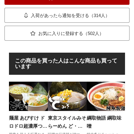
入荷があったら通知を受ける（314人）
お気に入りに登録する（502人）
この商品を買った人はこんな商品も買って
います
味
味
病み
群！
麺屋 あびすけ ド
東京スタイルみそ
綱取物語 綱取味
ン！
ロドロ超濃厚つけ
らーめん ど・み
噌