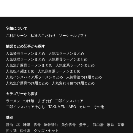
宅麺について
ご利用シーン
私達のこだわり
ソーシャルギフト
解説まとめ記事から探す
人気醤油ラーメンまとめ
人気塩ラーメンまとめ
人気味噌ラーメンまとめ
人気豚骨ラーメンまとめ
人気魚介豚骨ラーメンまとめ
人気家系ラーメンまとめ
人気担々麺まとめ
人気鶏白湯ラーメンまとめ
人気インスパイア系ラーメンまとめ
人気醤油つけ麺まとめ
人気魚介豚骨つけ麺まとめ
人気変わり種つけ麺まとめ
カテゴリーから探す
ラーメン
つけ麺
まぜそば
二郎インスパイア
二郎インスパイア汁なし
TAKUMEN LABO
カレー
その他
味別
醤油
塩
味噌
豚骨
豚骨醤油
魚介豚骨
煮干し
鶏白湯
家系
旨辛
担々麺
個性派
グッズ・セット