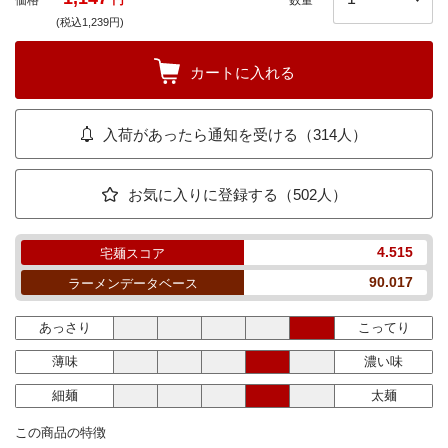
価格
円
数量
(税込1,239円)
カートに入れる
入荷があったら通知を受ける（314人）
お気に入りに登録する（502人）
4.515
宅麺スコア
90.017
ラーメンデータベース
あっさり
こってり
薄味
濃い味
細麺
太麺
この商品の特徴