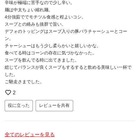
辛味が極端に苦手なので少し辛い。
麺は中太ちょい縮れ麺。
4分強茹ででモチツル食感と程よいコシ。
スープとの絡みも抜群で旨い。
デフォのトッピングはスープ入りの豚バラチャーシューとコー
ン。
チャーシューはもう少し柔らかいと嬉しいかな。
食べてる時はコーンの存在に気づかなかった。
スープを飲んでる時に出てきました。
総じてバランスが良くスープもするすると飲める美味しい一杯で
した。
ご馳走さまでした。
2
役に立った
レビューを共有
全てのレビューを見る