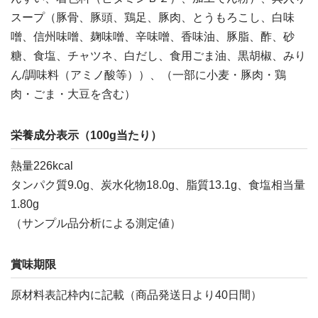
スープ（豚骨、豚頭、鶏足、豚肉、とうもろこし、白味
噌、信州味噌、麹味噌、辛味噌、香味油、豚脂、酢、砂
糖、食塩、チャツネ、白だし、食用ごま油、黒胡椒、みり
ん/調味料（アミノ酸等））、（一部に小麦・豚肉・鶏
肉・ごま・大豆を含む）
栄養成分表示（100g当たり）
熱量226kcal
タンパク質9.0g、炭水化物18.0g、脂質13.1g、食塩相当量
1.80g
（サンプル品分析による測定値）
賞味期限
原材料表記枠内に記載（商品発送日より40日間）