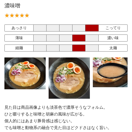
濃味噌
あっさり
こってり
薄味
濃い味
細麺
太麺
見た目は商品画像よりも淡茶色で濃厚そうなフォルム。
ひと啜りすると味噌と胡麻の風味が広がる。
個人的にはあまり豚骨感は感じない。
でも味噌と動物系の融合で見た目ほどクドさはなく旨い。