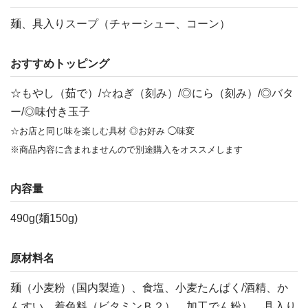
麺、具入りスープ（チャーシュー、コーン）
おすすめトッピング
☆もやし（茹で）/☆ねぎ（刻み）/◎にら（刻み）/◎バタ
ー/◎味付き玉子
☆お店と同じ味を楽しむ具材 ◎お好み ◯味変
※商品内容に含まれませんので別途購入をオススメします
内容量
490g(麺150g)
原材料名
麺（小麦粉（国内製造）、食塩、小麦たんぱく/酒精、か
んすい、着色料（ビタミンＢ２）、加工でん粉）、具入り