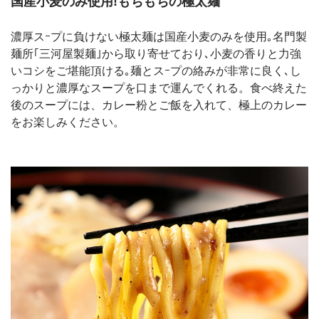
国産小麦のみ使用!もちもちの極太麺
濃厚スｰプに負けない極太麺は国産小麦のみを使用｡名門製
麺所｢三河屋製麺｣から取り寄せており､小麦の香りと力強
いコシをご堪能頂ける｡麺とスｰプの絡みが非常に良く､し
っかりと濃厚なスープを口まで運んでくれる。食べ終えた
後のスープには、カレー粉とご飯を入れて、極上のカレー
をお楽しみください。