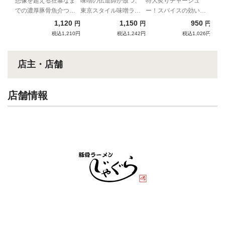
麺
そ 特みそこって
想像を超える狂暴なま
味噌の伝道師が放つ、
特大炙りチャーシュ
での濃厚豚骨魚介つけ
東京スタイル味噌ラー
ー！スパイスの効いた
り
麺
メン
札幌味噌
1,120
1,150
950
円
円
円
税込1,210円
税込1,242円
税込1,026円
店主・店舗
店舗情報