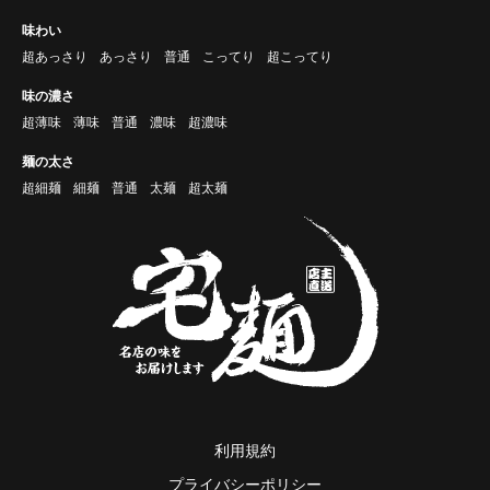
味わい
超あっさり
あっさり
普通
こってり
超こってり
味の濃さ
超薄味
薄味
普通
濃味
超濃味
麺の太さ
超細麺
細麺
普通
太麺
超太麺
利用規約
プライバシーポリシー