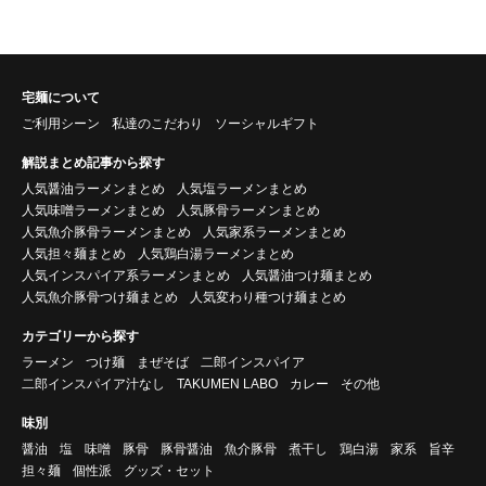
宅麺について
ご利用シーン
私達のこだわり
ソーシャルギフト
解説まとめ記事から探す
人気醤油ラーメンまとめ
人気塩ラーメンまとめ
人気味噌ラーメンまとめ
人気豚骨ラーメンまとめ
人気魚介豚骨ラーメンまとめ
人気家系ラーメンまとめ
人気担々麺まとめ
人気鶏白湯ラーメンまとめ
人気インスパイア系ラーメンまとめ
人気醤油つけ麺まとめ
人気魚介豚骨つけ麺まとめ
人気変わり種つけ麺まとめ
カテゴリーから探す
ラーメン
つけ麺
まぜそば
二郎インスパイア
二郎インスパイア汁なし
TAKUMEN LABO
カレー
その他
味別
醤油
塩
味噌
豚骨
豚骨醤油
魚介豚骨
煮干し
鶏白湯
家系
旨辛
担々麺
個性派
グッズ・セット