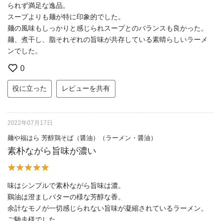
られず満足な逸品。
スープよりも麺が特に印象的でした。
麺の風味もしっかりと感じられスープとのバランスも良かった。
麺、煮干し、脂それぞれの旨味が共存している素晴らしいラーメ
ンでした。
0
役に立った
レビューを共有
2022年07月17日
麺や福はら 芳醇鶏そば（醤油）（ラーメン・醤油）
素朴ながら旨味が濃い
味はシンプルで素朴ながら旨味は濃。
鷄油は澄ましバターの様な芳醇な香。
余計なモノが一切感じられない旨味が凝縮されているラーメン。
ご馳走様でした。