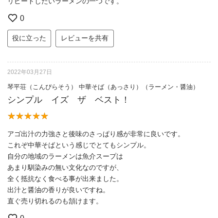
リピートしたいラーメンの一つです。
0
役に立った
レビューを共有
2022年03月27日
琴平荘（こんぴらそう） 中華そば（あっさり）（ラーメン・醤油）
シンプル イズ ザ ベスト！
アゴ出汁の力強さと後味のさっぱり感が非常に良いです。
これぞ中華そばという感じでとてもシンプル。
自分の地域のラーメンは魚介スープは
あまり馴染みの無い文化なのですが、
全く抵抗なく食べる事が出来ました。
出汁と醤油の香りが良いですね。
直ぐ売り切れるのも頷けます。