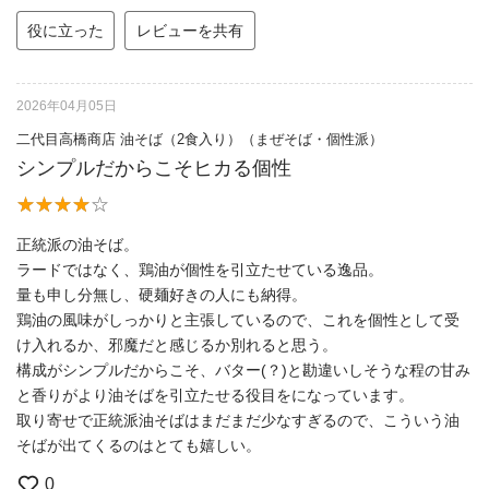
役に立った
レビューを共有
2026年04月05日
二代目高橋商店 油そば（2食入り）（まぜそば・個性派）
シンプルだからこそヒカる個性
正統派の油そば。
ラードではなく、鶏油が個性を引立たせている逸品。
量も申し分無し、硬麺好きの人にも納得。
鶏油の風味がしっかりと主張しているので、これを個性として受
け入れるか、邪魔だと感じるか別れると思う。
構成がシンプルだからこそ、バター(？)と勘違いしそうな程の甘み
と香りがより油そばを引立たせる役目をになっています。
取り寄せで正統派油そばはまだまだ少なすぎるので、こういう油
そばが出てくるのはとても嬉しい。
0