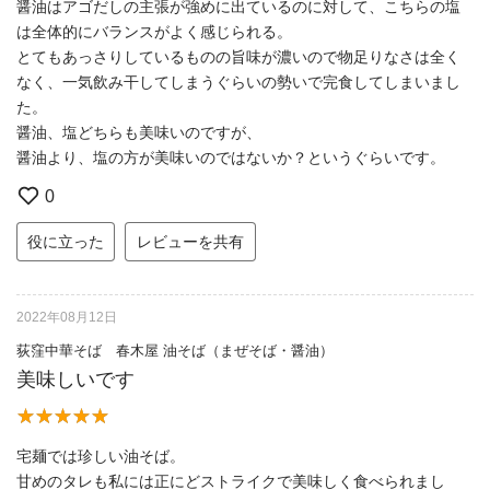
醤油はアゴだしの主張が強めに出ているのに対して、こちらの塩
は全体的にバランスがよく感じられる。
とてもあっさりしているものの旨味が濃いので物足りなさは全く
なく、一気飲み干してしまうぐらいの勢いで完食してしまいまし
た。
醤油、塩どちらも美味いのですが、
醤油より、塩の方が美味いのではないか？というぐらいです。
0
役に立った
レビューを共有
2022年08月12日
荻窪中華そば 春木屋 油そば（まぜそば・醤油）
美味しいです
宅麺では珍しい油そば。
甘めのタレも私には正にどストライクで美味しく食べられまし