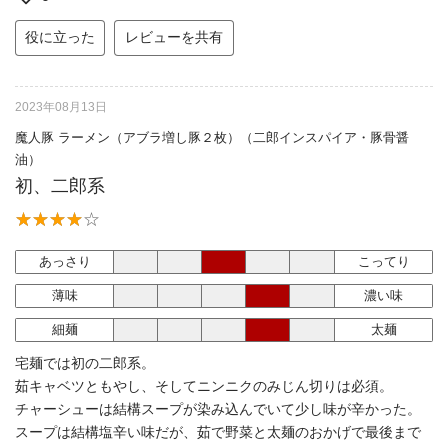
役に立った
レビューを共有
2023年08月13日
魔人豚 ラーメン（アブラ増し豚２枚）（二郎インスパイア・豚骨醤
油）
初、二郎系
あっさり
こってり
薄味
濃い味
細麺
太麺
宅麺では初の二郎系。
茹キャベツともやし、そしてニンニクのみじん切りは必須。
チャーシューは結構スープが染み込んでいて少し味が辛かった。
スープは結構塩辛い味だが、茹で野菜と太麺のおかげで最後まで