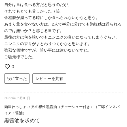
自分は量は食べる方だと思うのだが、
それでもとても苦しかった（笑）
余程腹が減ってる時にしか食べられないかなと思う。
あまり量を食べない方は、2人で半分に分けても満腹感は得られる
のでは無いか？と感じる量です。
最後の方は何を嗅いでもニンニクの臭いになってしまうぐらい、
ニンニクの香りがまとわりつくかなと思います。
強烈な個性ですが、旨い事には違いないですね。
ご馳走様でした。
0
役に立った
レビューを共有
2022年05月01日
麺屋わっしょい 男の根性黒醤油（チャーシュー付き）（二郎インスパ
イア・醤油）
黒醤油を求めて