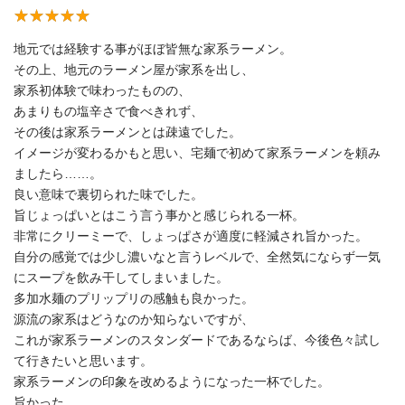
地元では経験する事がほぼ皆無な家系ラーメン。
その上、地元のラーメン屋が家系を出し、
家系初体験で味わったものの、
あまりもの塩辛さで食べきれず、
その後は家系ラーメンとは疎遠でした。
イメージが変わるかもと思い、宅麺で初めて家系ラーメンを頼み
ましたら……。
良い意味で裏切られた味でした。
旨じょっぱいとはこう言う事かと感じられる一杯。
非常にクリーミーで、しょっぱさが適度に軽減され旨かった。
自分の感覚では少し濃いなと言うレベルで、全然気にならず一気
にスープを飲み干してしまいました。
多加水麺のプリップリの感触も良かった。
源流の家系はどうなのか知らないですが、
これが家系ラーメンのスタンダードであるならば、今後色々試し
て行きたいと思います。
家系ラーメンの印象を改めるようになった一杯でした。
旨かった。