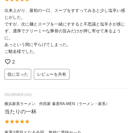
出来上がり、最初の一口、スープをすすってみると少し塩辛い感
じがした。
ですが、次に麺とスープを一緒にすすると不思議と塩辛さが感じ
ず、濃厚でクリーミーな豚骨の旨みだけが押し寄せて来るよう
に。
あっという間に平らげてしまった。
ご馳走様でした。
2
役に立った
レビューを共有
2023年08月14日
横浜家系ラーメン 作田家 暴君RA-MEN（ラーメン・家系）
当たりの一杯
家系2度目となる今回、単純に美味かった。