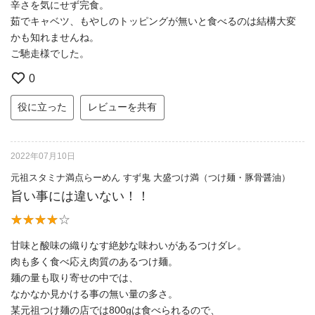
辛さを気にせず完食。
茹でキャベツ、もやしのトッピングが無いと食べるのは結構大変
かも知れませんね。
ご馳走様でした。
0
役に立った
レビューを共有
2022年07月10日
元祖スタミナ満点らーめん すず鬼 大盛つけ満（つけ麺・豚骨醤油）
旨い事には違いない！！
甘味と酸味の織りなす絶妙な味わいがあるつけダレ。
肉も多く食べ応え肉質のあるつけ麺。
麺の量も取り寄せの中では、
なかなか見かける事の無い量の多さ。
某元祖つけ麺の店では800gは食べられるので、