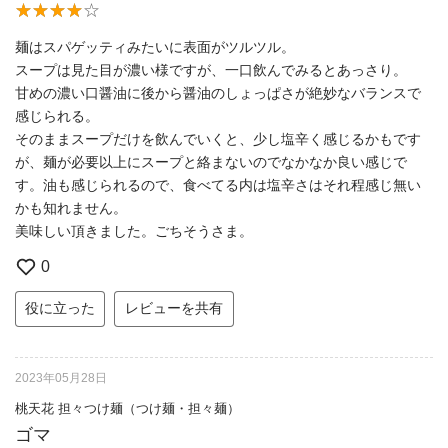
麺はスパゲッティみたいに表面がツルツル。
スープは見た目が濃い様ですが、一口飲んでみるとあっさり。
甘めの濃い口醤油に後から醤油のしょっぱさが絶妙なバランスで
感じられる。
そのままスープだけを飲んでいくと、少し塩辛く感じるかもです
が、麺が必要以上にスープと絡まないのでなかなか良い感じで
す。油も感じられるので、食べてる内は塩辛さはそれ程感じ無い
かも知れません。
美味しい頂きました。ごちそうさま。
0
役に立った
レビューを共有
2023年05月28日
桃天花 担々つけ麺（つけ麺・担々麺）
ゴマ