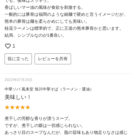
でも、後味はスッキリ。
香ばしいマー油の風味が食欲を刺激する。
一般的には豚骨は福岡のような細麺で硬めと言うイメージだが、
熊本の豚骨は麺を柔らかめにしても美味い。
桂花ラーメンは標準的で、正に王道の熊本豚骨かと思います。
結局、シンプルなのが1番良い。
1
役に立った
レビューを共有
2022年07月24日
中華ソバ 風来堂 旭川中華そば（ラーメン・醤油）
美味しい！
煮干しの芳醇な香りが漂うスープ。
ですが、煮干しの癖は一切感じられない。
あっさり目のスープなんだが、脂の旨味もあり物足りなさは感じ