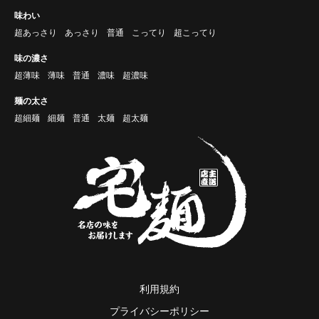
味わい
超あっさり
あっさり
普通
こってり
超こってり
味の濃さ
超薄味
薄味
普通
濃味
超濃味
麺の太さ
超細麺
細麺
普通
太麺
超太麺
利用規約
プライバシーポリシー