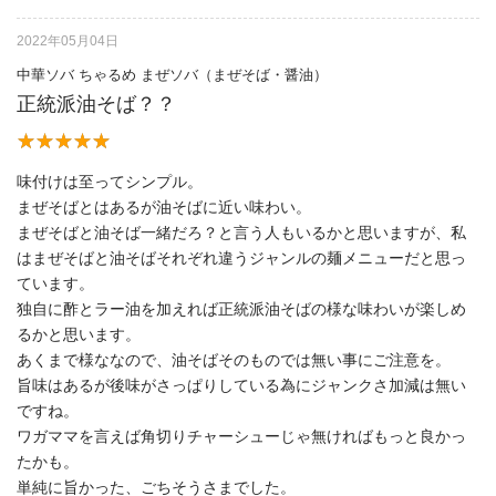
2022年05月04日
中華ソバ ちゃるめ まぜソバ（まぜそば・醤油）
正統派油そば？？
味付けは至ってシンプル。
まぜそばとはあるが油そばに近い味わい。
まぜそばと油そば一緒だろ？と言う人もいるかと思いますが、私
はまぜそばと油そばそれぞれ違うジャンルの麺メニューだと思っ
ています。
独自に酢とラー油を加えれば正統派油そばの様な味わいが楽しめ
るかと思います。
あくまで様ななので、油そばそのものでは無い事にご注意を。
旨味はあるが後味がさっぱりしている為にジャンクさ加減は無い
ですね。
ワガママを言えば角切りチャーシューじゃ無ければもっと良かっ
たかも。
単純に旨かった、ごちそうさまでした。