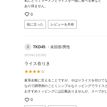
私にとってラーメンとライスを一緒に食べる事など
あり得ません。
0
役に立った
レビューを共有
TKD45
・未回答/男性
2015年11月19日
ライス在りき
家系全般に言えることですが、やはりライスを付けて
なので調理例のごとくシンプルなトッピングでライス
おすすめトッピングには記載ありませんが、スープが
0