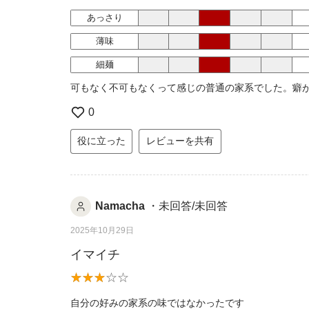
あっさり
薄味
細麺
可もなく不可もなくって感じの普通の家系でした。癖
0
役に立った
レビューを共有
Namacha
・未回答/未回答
2025年10月29日
イマイチ
自分の好みの家系の味ではなかったです