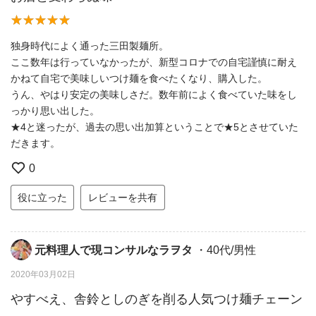
独身時代によく通った三田製麺所。
ここ数年は行っていなかったが、新型コロナでの自宅謹慎に耐え
かねて自宅で美味しいつけ麺を食べたくなり、購入した。
うん、やはり安定の美味しさだ。数年前によく食べていた味をし
っかり思い出した。
★4と迷ったが、過去の思い出加算ということで★5とさせていた
だきます。
0
役に立った
レビューを共有
元料理人で現コンサルなラヲタ
・40代/男性
2020年03月02日
やすべえ、舎鈴としのぎを削る人気つけ麺チェーン