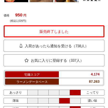
950
価格
円
(税込1,026円)
販売終了しました
入荷があったら通知を受ける（738人）
お気に入りに登録する（337人）
4.174
宅麺スコア
87.263
ラーメンデータベース
あっさり
こってり
薄味
濃い味