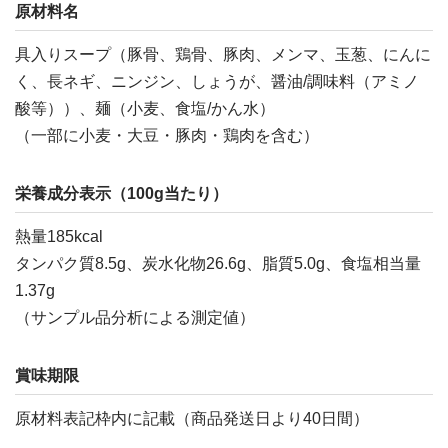
原材料名
具入りスープ（豚骨、鶏骨、豚肉、メンマ、玉葱、にんに
く、長ネギ、ニンジン、しょうが、醤油/調味料（アミノ
酸等））、麺（小麦、食塩/かん水）
（一部に小麦・大豆・豚肉・鶏肉を含む）
栄養成分表示（100g当たり）
熱量185kcal
タンパク質8.5g、炭水化物26.6g、脂質5.0g、食塩相当量
1.37g
（サンプル品分析による測定値）
賞味期限
原材料表記枠内に記載（商品発送日より40日間）