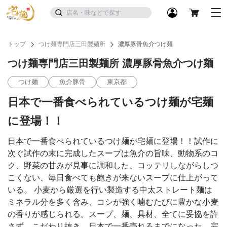
トップ
つけ麺専門店三田製麺所
濃厚豚骨魚介つけ麺
つけ麺専門店三田製麺所 濃厚豚骨魚介つけ麺
つけ麺
魚介豚骨
東京都
日本で一番食べられているつけ麺が宅麺
に登場！！
日本で一番食べられているつけ麺が宅麺に登場！！試作に
次ぐ試作の末に完成したスープは魚介の旨味、動物系のコ
ク、野菜の甘みが見事に調和した、コッテリしながらしつ
こくない、毎日食べても飽きが来ないスープに仕上がって
いる。 小麦から厳選を行い製造する中太ストレート麺は
ミネラル分を多く含み、コシが強く噛むたびに豊かな小麦
の香りが感じられる。スープ、麺、具材、全てに妥協を許
さず、こだわり抜き、日本で一番売れるまでになった、完