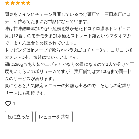
関東をメインにチェーン展開しているつけ麺店で、三田本店には
チョイ呑みでたまにお世話になっています。
味は甘味酸味添加のない魚粉を効かせたドロドロ濃厚トンギョに
角刃12番手のモチモチ多加水極太ストレート麺というマタオマ系
で、よく六厘舎と比較されています。
トッピングはInスープで軟らかバラ肉ゴロチャー3ヶ、コリコリ極
太メンマ3本。海苔はついていません。
麺は260gもあり茹で上げるとかなりの量になるので2人で分けて丁
度良いくらいのボリュームですが、実店舗では大400gまで同一料
金のサービスがあります。
夏になると人気限定メニューの灼熱も出るので、そちらの宅麺リ
リースにも期待です。
1
役に立った
レビューを共有