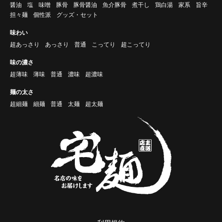
醤油
塩
味噌
豚骨
豚骨醤油
魚介豚骨
煮干し
鶏白湯
家系
旨辛
担々麺
個性派
グッズ・セット
味わい
超あっさり
あっさり
普通
こってり
超こってり
味の濃さ
超薄味
薄味
普通
濃味
超濃味
麺の太さ
超細麺
細麺
普通
太麺
超太麺