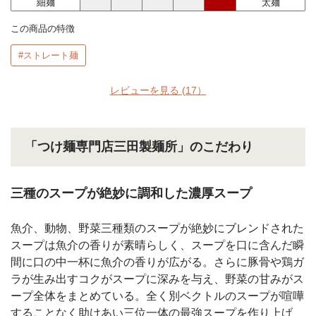
細麺
太麺
この商品の特徴
#ストレート麺
レビューを見る
(17）
「つけ麺専門店三田製麺所」のこだわり
三種のスープが絶妙に調和した濃厚スープ
魚介、動物、野菜三種類のスープが絶妙にブレンドされた
スープは魚介の香りが素晴らしく、スープを口に含んだ瞬
間に口の中一杯に魚介の香りが広がる。さらに豚骨や鶏ガ
ラが生み出すコクがスープに深みを与え、野菜の甘みがス
ープ全体をまとめている。全く別ベクトルのスープが喧嘩
することなく助けあい三位一体の最強スープを作り上げ