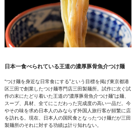
日本一食べられている王道の濃厚豚骨魚介つけ麺
“つけ麺を身近な日常食にする”という目標を掲げ東京都港
区三田で創業したつけ麺専門店三田製麺所。試作に次ぐ試
作の末にたどり着いた王道の“濃厚豚骨魚介つけ麺”は麺、
スープ、具材、全てにこだわった完成度の高い一品だ。今
やその味を求め日本人のみならず外国人旅行客が頻繁に店
を訪れる。現在、日本人の国民食となったつけ麺だが三田
製麺所のそれに対する功績は計り知れない。