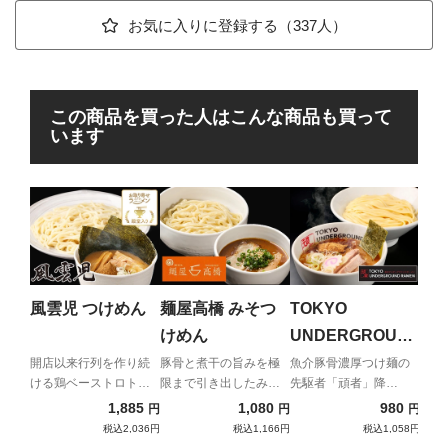
お気に入りに登録する（337人）
この商品を買った人はこんな商品も買って
います
頑
つけ
ニア
風雲児 つけめん
麺屋高橋 みそつ
TOKYO
ん
けめん
UNDERGROUN
D RAMEN 頑者
開店以来行列を作り続
豚骨と煮干の旨みを極
魚介豚骨濃厚つけ麺の
ける鶏ベーストロトロ
限まで引き出したみそ
先駆者「頑者」降
つけめん（濃厚）
つけ麺
つけ麺
臨！！
1,885
1,080
980
円
円
円
税込2,036円
税込1,166円
税込1,058円