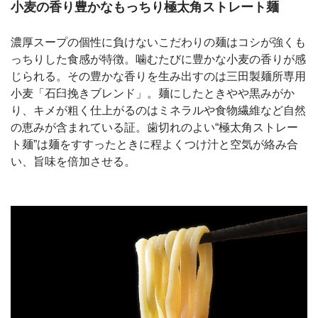
小麦の香り豊かなもっちり極太角ストレート麺
濃厚スープの個性に負けないこだわりの麺はコシが強くも
っちりした食感が特徴。噛むたびに豊かな小麦の香りが感
じられる。その豊かな香りを生み出すのは三田製麺所専用
小麦「石臼挽きブレンド」。麺にしたときやや黒みがか
り、キメが粗く仕上がるのはミネラルや食物繊維など自然
の恵みが含まれている証。歯切れのよい“極太角ストレー
ト麺”は麺をすすったときに程よくつけ汁と空気が絡み合
い、旨味を倍加させる。