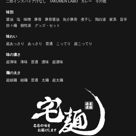
二郎インスパイア汁なし
TAKUMEN LABO
カレー
その他
味別
醤油
塩
味噌
豚骨
豚骨醤油
魚介豚骨
煮干し
鶏白湯
家系
旨辛
担々麺
個性派
グッズ・セット
味わい
超あっさり
あっさり
普通
こってり
超こってり
味の濃さ
超薄味
薄味
普通
濃味
超濃味
麺の太さ
超細麺
細麺
普通
太麺
超太麺