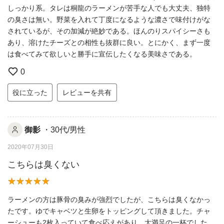
しっかり系。タレは桐龍のラーメンが苦手な人でも大丈夫、独特
の臭さは無い。野菜を入れて丁度になるような濃さで味付けがな
されているが、その加減が絶妙である。ほんのりスパイシーさも
あり、溶けたチーズとの相性も抜群に良い。とにかく、まず一度
は食べてみて欲しいと勝手に宣伝したくなる美味さである。
0
役に立った
レビューを共有
御影
・30代/男性
2020年07月30日
こちらは臭くない
ラーメンの方は豚骨の臭みが強烈でしたが、こちらは臭くなかっ
たです。ゆでキャベツと生卵をトッピングして頂きました。チャ
ーシューも2枚入っていて食べ応えがあり、大満足の一杯でした。