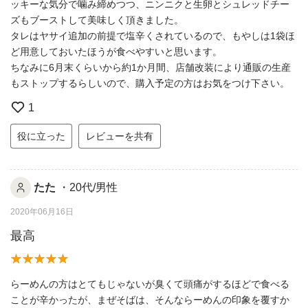
ッキーな気分で噛み締めつつ、ニンニクと生卵とシュレッドチー
ズもブーストして美味しく頂きました。
タレはヤサイ追加の前提で塩辛くされているので、もやしは1袋ほ
ど用意しておいたほうが食べやすいと思います。
ちなみに6月末くらいから約1か月間、店舗改装により通販の生産
もストップするらしいので、購入予定の方はお気をつけ下さい。
1
役に立った
レビューを共有
たた
・20代/男性
2020年06月16日
最高
らーめんの方はとてもじゃないが臭くて頭痛がするほどで食べる
ことが辛かったが、まぜそばは、そんならーめんの印象を覆すか