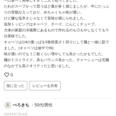
一口食べて美味しすぎて二人で唸ってました。
たれがスープかって思うほど量が多く感じましたが、中にたっぷ
りの背脂が入っており、めちゃくちゃ味が濃い。
けど嫌な塩辛さじゃなくて旨味が感じられました。
追加トッピングはキャベツ、チーズ、にんにくチューブ。
大体の家庭の冷蔵庫にあるもので作れるのも◎もやしなくても十
分美味でした。
キャベツは1/4の葉っぱを5枚程度ざく切りにして麺と一緒に茹で
ました。(キャベツは途中でIN)
味が濃いのでもう二枚くらい増やしても良かったかもでした。
麺がドストライク。具もバランス良かった。チャーシューは宅麺
のなかでも高クオリティだと思いました。
0
役に立った
レビューを共有
ぺろきち
・50代/男性
2022年07月24日