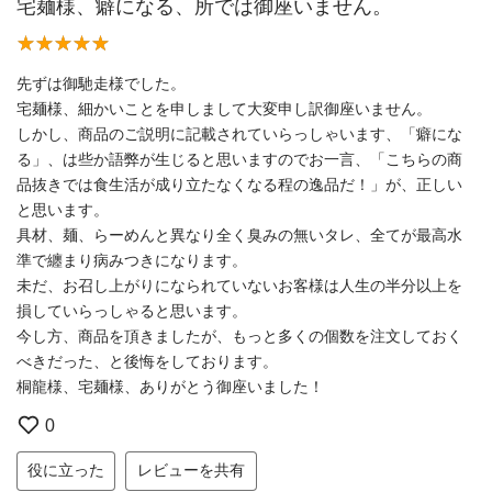
宅麺様、癖になる、所では御座いません。
先ずは御馳走様でした。
宅麺様、細かいことを申しまして大変申し訳御座いません。
しかし、商品のご説明に記載されていらっしゃいます、「癖にな
る」、は些か語弊が生じると思いますのでお一言、「こちらの商
品抜きでは食生活が成り立たなくなる程の逸品だ！」が、正しい
と思います。
具材、麺、らーめんと異なり全く臭みの無いタレ、全てが最高水
準で纏まり病みつきになります。
未だ、お召し上がりになられていないお客様は人生の半分以上を
損していらっしゃると思います。
今し方、商品を頂きましたが、もっと多くの個数を注文しておく
べきだった、と後悔をしております。
桐龍様、宅麺様、ありがとう御座いました！
0
役に立った
レビューを共有