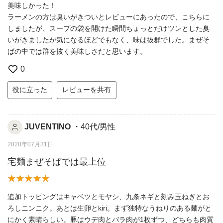
美味しかった！
ラーメンの方は臭いがきついとレビューにあったので、こちらに
しましたが、スープの袋を開けた瞬間ちょっとだけツンとした臭
いがきましたが気になるほどでもなく、味は抜群でした。まぜそ
ばの中では群を抜く美味しさだと思います。
0
役に立った
レビューを共有
JUVENTINO
・40代/男性
2020年07月31日
宅麺まぜそばでは最上位
追加トッピングはキャベツとモヤシ、九条ネギと刻み玉ねぎとお
ろしニンニク。あとは生卵とkiri。まず独特なうねりのある麺がと
にかく素晴らしい。豚はウデ肉とバラ肉が1枚ずつ、どちらも肉質