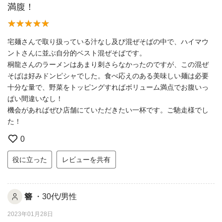
満腹！
宅麺さんで取り扱っている汁なし及び混ぜそばの中で、ハイマウ
ントさんに並ぶ自分的ベスト混ぜそばです。
桐龍さんのラーメンはあまり刺さらなかったのですが、この混ぜ
そばは好みドンピシャでした。食べ応えのある美味しい麺は必要
十分な量で、野菜をトッピングすればボリューム満点でお腹いっ
ぱい間違いなし！
機会があればぜひ店舗にていただきたい一杯です。ご馳走様でし
た！
0
役に立った
レビューを共有
簪
・30代/男性
2023年01月28日