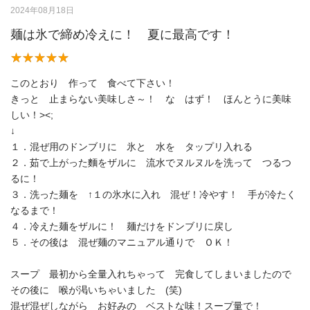
2024年08月18日
麺は氷で締め冷えに！ 夏に最高です！
このとおり 作って 食べて下さい！
きっと 止まらない美味しさ～！ な はず！ ほんとうに美味
しい！><;
↓
１．混ぜ用のドンブリに 氷と 水を タップリ入れる
２．茹で上がった麵をザルに 流水でヌルヌルを洗って つるつ
るに！
３．洗った麺を ↑１の氷水に入れ 混ぜ！冷やす！ 手が冷たく
なるまで！
４．冷えた麺をザルに！ 麺だけをドンブリに戻し
５．その後は 混ぜ麺のマニュアル通りで ＯＫ！
スープ 最初から全量入れちゃって 完食してしまいましたので
その後に 喉が渇いちゃいました (笑)
混ぜ混ぜしながら お好みの ベストな味！スープ量で！