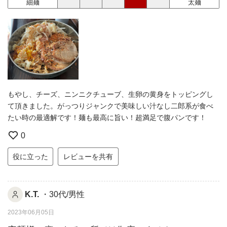
細麺
太麺
もやし、チーズ、ニンニクチューブ、生卵の黄身をトッピングし
て頂きました。がっつりジャンクで美味しい汁なし二郎系が食べ
たい時の最適解です！麺も最高に旨い！超満足で腹パンです！
0
役に立った
レビューを共有
K.T.
・30代/男性
2023年06月05日