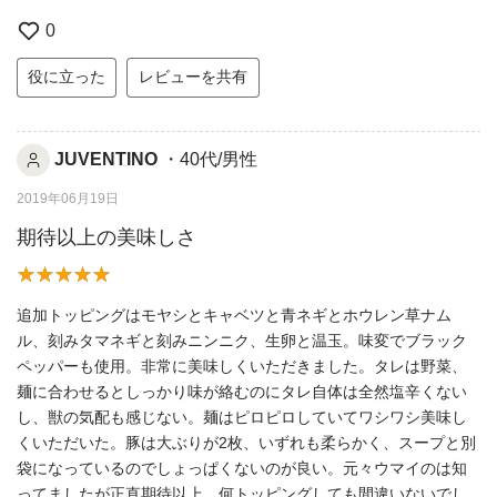
0
役に立った
レビューを共有
JUVENTINO
・40代/男性
2019年06月19日
期待以上の美味しさ
追加トッピングはモヤシとキャベツと青ネギとホウレン草ナム
ル、刻みタマネギと刻みニンニク、生卵と温玉。味変でブラック
ペッパーも使用。非常に美味しくいただきました。タレは野菜、
麺に合わせるとしっかり味が絡むのにタレ自体は全然塩辛くない
し、獣の気配も感じない。麺はピロピロしていてワシワシ美味し
くいただいた。豚は大ぶりが2枚、いずれも柔らかく、スープと別
袋になっているのでしょっぱくないのが良い。元々ウマイのは知
ってましたが正直期待以上、何トッピングしても間違いないでし