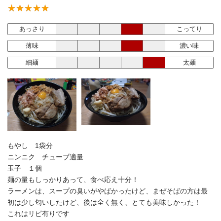
あっさり
こってり
薄味
濃い味
細麺
太麺
もやし 1袋分
ニンニク チューブ適量
玉子 １個
麺の量もしっかりあって、食べ応え十分！
ラーメンは、スープの臭いがやばかったけど、まぜそばの方は最
初は少し匂いしたけど、後は全く無く、とても美味しかった！
これはリピ有りです