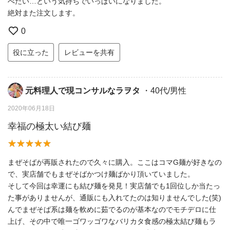
べたい…という気持ちでいっぱいになりました。
絶対また注文します。
0
役に立った
レビューを共有
元料理人で現コンサルなラヲタ
・40代/男性
2020年06月18日
幸福の極太い結び麺
まぜそばが再販されたので久々に購入。ここはコマG麺が好きなの
で、実店舗でもまぜそばかつけ麺ばかり頂いていました。
そして今回は幸運にも結び麺を発見！実店舗でも1回位しか当たっ
た事がありませんが、通販にも入れてたのは知りませんでした(笑)
んでまぜそば系は麺を軟めに茹でるのが基本なのでモチデロに仕
上げ、その中で唯一ゴワッゴワなバリカタ食感の極太結び麺もラ