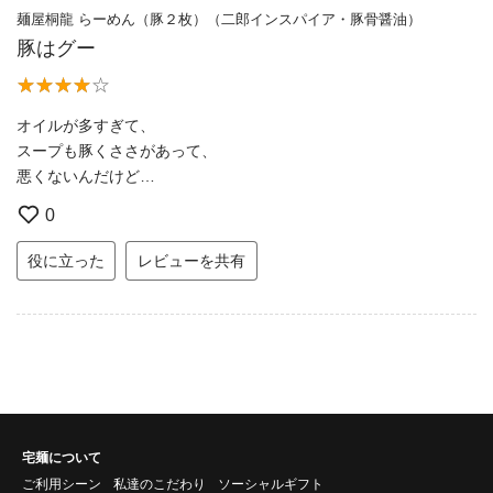
麺屋桐龍 らーめん（豚２枚）（二郎インスパイア・豚骨醤油）
豚はグー
オイルが多すぎて、
スープも豚くささがあって、
悪くないんだけど…
0
役に立った
レビューを共有
宅麺について
ご利用シーン
私達のこだわり
ソーシャルギフト