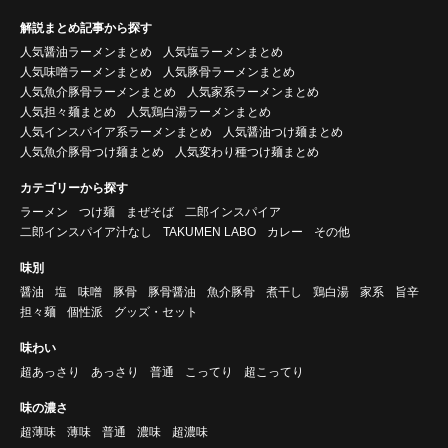
解説まとめ記事から探す
人気醤油ラーメンまとめ
人気塩ラーメンまとめ
人気味噌ラーメンまとめ
人気豚骨ラーメンまとめ
人気魚介豚骨ラーメンまとめ
人気家系ラーメンまとめ
人気担々麺まとめ
人気鶏白湯ラーメンまとめ
人気インスパイア系ラーメンまとめ
人気醤油つけ麺まとめ
人気魚介豚骨つけ麺まとめ
人気変わり種つけ麺まとめ
カテゴリーから探す
ラーメン
つけ麺
まぜそば
二郎インスパイア
二郎インスパイア汁なし
TAKUMEN LABO
カレー
その他
味別
醤油
塩
味噌
豚骨
豚骨醤油
魚介豚骨
煮干し
鶏白湯
家系
旨辛
担々麺
個性派
グッズ・セット
味わい
超あっさり
あっさり
普通
こってり
超こってり
味の濃さ
超薄味
薄味
普通
濃味
超濃味