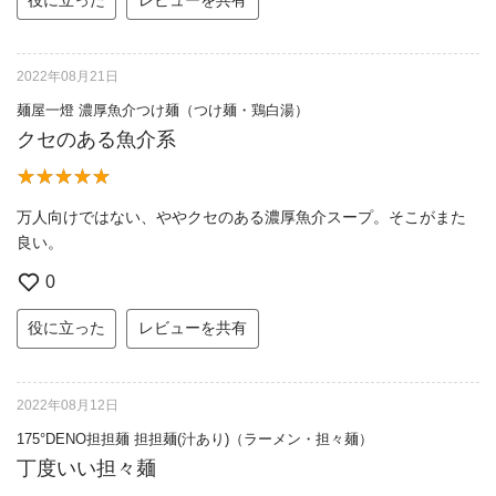
2022年08月21日
麺屋一燈 濃厚魚介つけ麺（つけ麺・鶏白湯）
クセのある魚介系
万人向けではない、ややクセのある濃厚魚介スープ。そこがまた
良い。
0
役に立った
レビューを共有
2022年08月12日
175°DENO担担麺 担担麺(汁あり)（ラーメン・担々麺）
丁度いい担々麺