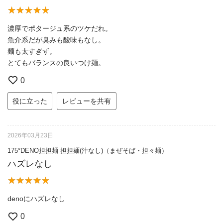
濃厚でポタージュ系のツケだれ。
魚介系だが臭みも酸味もなし。
麺も太すぎず。
とてもバランスの良いつけ麺。
0
役に立った
レビューを共有
2026年03月23日
175°DENO担担麺 担担麺(汁なし)（まぜそば・担々麺）
ハズレなし
denoにハズレなし
0