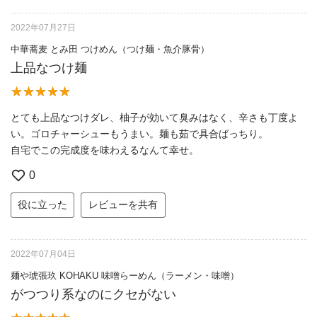
2022年07月27日
中華蕎麦 とみ田 つけめん（つけ麺・魚介豚骨）
上品なつけ麺
とても上品なつけダレ、柚子が効いて臭みはなく、辛さも丁度よ
い。ゴロチャーシューもうまい。麺も茹で具合ばっちり。
自宅でこの完成度を味わえるなんて幸せ。
0
役に立った
レビューを共有
2022年07月04日
麺や琥張玖 KOHAKU 味噌らーめん（ラーメン・味噌）
がつつり系なのにクセがない