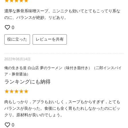
濃厚な豚骨系味噌スープ、ニンニクも効いてとてもこってり系な
のに、バランスが絶妙。リピあり。
0
役に立った
レビューを共有
2022年06月14日
俺の生きる道 白山店 夢のラーメン（味付き脂付き）（二郎インスパイ
ア・豚骨醤油）
ランキングにも納得
肉もしっかり，アブラもおいしく，スープもからすぎず，とても
バランスが良かった。食後にも全く胃もたれしなかったのにビッ
クリ。原材料が良いのでしょう。
0