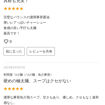
具材も充実！
完璧なバランスの濃厚豚骨醤油
厚いレアっぽいチャーシュー
食感の良い平打ち太麺
最高です！
0
役に立った
レビューを共有
2023年03月07日
村岡屋 つけ麺（つけ麺・魚介豚骨）
硬めの極太麺、スープはクセがない
濃厚な豚骨魚介鶏スープ。甘さもあり、優しめ。クセもなく違和
感なし。