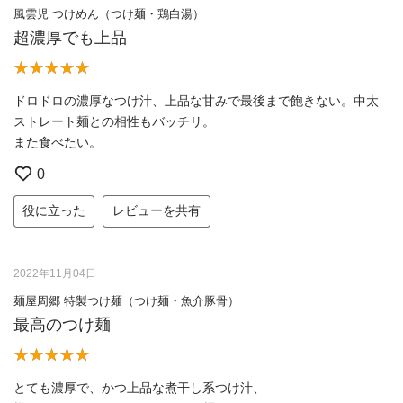
風雲児 つけめん（つけ麺・鶏白湯）
超濃厚でも上品
ドロドロの濃厚なつけ汁、上品な甘みで最後まで飽きない。中太
ストレート麺との相性もバッチリ。
また食べたい。
0
役に立った
レビューを共有
2022年11月04日
麺屋周郷 特製つけ麺（つけ麺・魚介豚骨）
最高のつけ麺
とても濃厚で、かつ上品な煮干し系つけ汁、