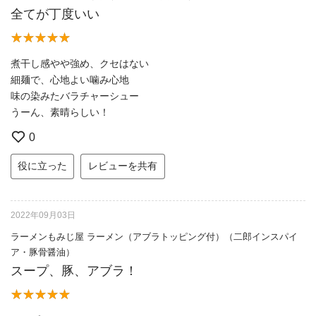
全てが丁度いい
煮干し感やや強め、クセはない
細麺で、心地よい噛み心地
味の染みたバラチャーシュー
うーん、素晴らしい！
0
役に立った
レビューを共有
2022年09月03日
ラーメンもみじ屋 ラーメン（アブラトッピング付）（二郎インスパイ
ア・豚骨醤油）
スープ、豚、アブラ！