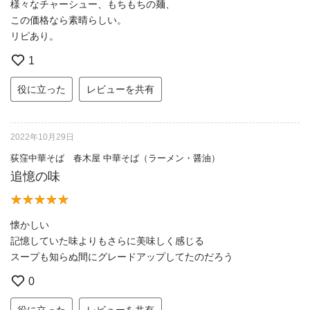
様々なチャーシュー、もちもちの麺、
この価格なら素晴らしい。
リピあり。
1
役に立った
レビューを共有
2022年10月29日
荻窪中華そば 春木屋 中華そば（ラーメン・醤油）
追憶の味
懐かしい
記憶していた味よりもさらに美味しく感じる
スープも知らぬ間にグレードアップしてたのだろう
0
役に立った
レビューを共有