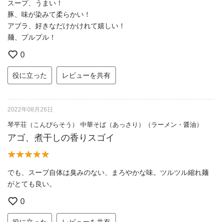
スープ、うまい！
豚、味が染みて柔らかい！
アブラ、好きなだけかけれて嬉しい！
麺、プルプル！
0
役に立った
レビューを共有
2022年08月26日
琴平荘（こんぴらそう） 中華そば（あっさり）（ラーメン・醤油）
アゴ、煮干しの香りスゴイ
でも、スープ自体は臭みのない、まろやかな味。ツルツル縮れ麺
がとても良い。
0
役に立った
レビューを共有