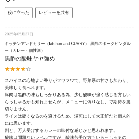
役に立った
レビューを共有
2025年05月27日
キッチンアンドカリー（kitchen and CURRY） 黒酢のポークビンダル
ー（カレー・個性派）
黒酢の酸味ヤヤ強め
スパイスの心地よい香りがフワフワで、野菜系の甘さも加わり、
美味しく食べれます。
豚肉は黒酢の味もしっかりある為、少し酸味が強く感じる方もい
らっしゃるかも知れませんが、メニューに偽りなし、で期待を裏
切りません。
ライスは硬くなるのを避けるため、湯煎にして大正解だと個人的
には思います。
割と、万人受けするカレーの味付な感じかと思われます。
酸味は問題ないレベルですが、酸味苦手な方もいらっしゃるの