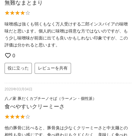
無難なまとまり
味噌感は強くも弱くもなく万人受けする二郎インスパイアの味噌
味だと思います。個人的に味噌は得意な方ではないのですが、も
う少し味噌味が前面に出ても良いかもしれない印象ですが、この
評価は分かれると思います。
0
役に立った
レビューを共有
2020年03月04日
八ノ家 豚だくカプチーノそば（ラーメン・個性派）
食べやすいクリーミーさ
他の豚骨に比べると、豚骨臭は少なくクリーミーさと中太麺との
相性も良い感じです。食べ終わりもクドくなく、美味しく食べれ