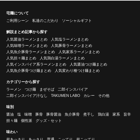
宅麺について
ご利用シーン
私達のこだわり
ソーシャルギフト
解説まとめ記事から探す
人気醤油ラーメンまとめ
人気塩ラーメンまとめ
人気味噌ラーメンまとめ
人気豚骨ラーメンまとめ
人気魚介豚骨ラーメンまとめ
人気家系ラーメンまとめ
人気担々麺まとめ
人気鶏白湯ラーメンまとめ
人気インスパイア系ラーメンまとめ
人気醤油つけ麺まとめ
人気魚介豚骨つけ麺まとめ
人気変わり種つけ麺まとめ
カテゴリーから探す
ラーメン
つけ麺
まぜそば
二郎インスパイア
二郎インスパイア汁なし
TAKUMEN LABO
カレー
その他
味別
醤油
塩
味噌
豚骨
豚骨醤油
魚介豚骨
煮干し
鶏白湯
家系
旨辛
担々麺
個性派
グッズ・セット
味わい
超あっさり
あっさり
普通
こってり
超こってり