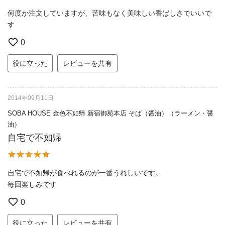
何度か注文していますが、苦味もなく美味しい香ばしさでいいで
す
0
役に立った
レビューを共有
2014年09月11日
SOBA HOUSE 金色不如帰 新宿御苑本店 そば（醤油）（ラーメン・醤
油）
自宅で不如帰
自宅で不如帰が食べれるのが一番うれしいです。
毎回楽しみです
0
役に立った
レビューを共有