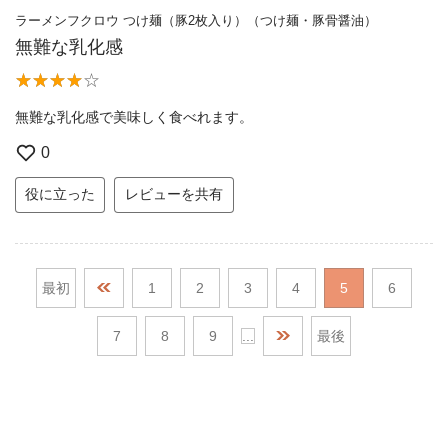
ラーメンフクロウ つけ麺（豚2枚入り）（つけ麺・豚骨醤油）
無難な乳化感
無難な乳化感で美味しく食べれます。
0
役に立った
レビューを共有
最初
1
2
3
4
5
6
7
8
9
...
最後