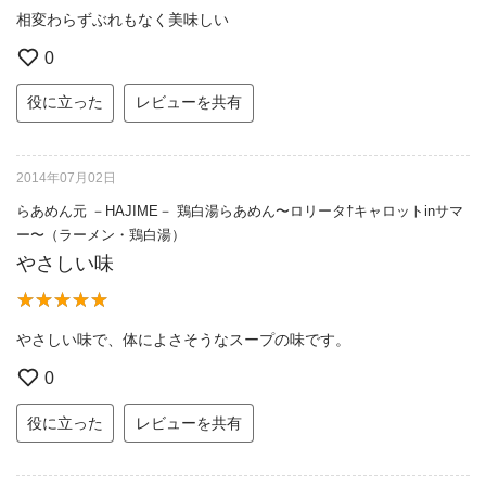
相変わらずぶれもなく美味しい
0
役に立った
レビューを共有
2014年07月02日
らあめん元 －HAJIME－ 鶏白湯らあめん〜ロリータ†キャロットinサマ
ー〜（ラーメン・鶏白湯）
やさしい味
やさしい味で、体によさそうなスープの味です。
0
役に立った
レビューを共有