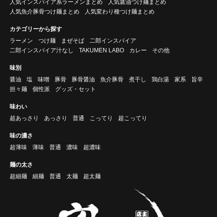
人気インスパイア系ラーメンまとめ
人気醤油つけ麺まとめ
人気魚介豚骨つけ麺まとめ
人気変わり種つけ麺まとめ
カテゴリーから探す
ラーメン
つけ麺
まぜそば
二郎インスパイア
二郎インスパイア汁なし
TAKUMEN LABO
カレー
その他
味別
醤油
塩
味噌
豚骨
豚骨醤油
魚介豚骨
煮干し
鶏白湯
家系
旨辛
担々麺
個性派
グッズ・セット
味わい
超あっさり
あっさり
普通
こってり
超こってり
味の濃さ
超薄味
薄味
普通
濃味
超濃味
麺の太さ
超細麺
細麺
普通
太麺
超太麺