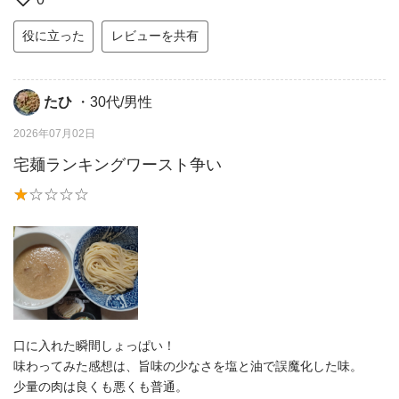
役に立った
レビューを共有
たひ
・30代/男性
2026年07月02日
宅麺ランキングワースト争い
口に入れた瞬間しょっぱい！
味わってみた感想は、旨味の少なさを塩と油で誤魔化した味。
少量の肉は良くも悪くも普通。