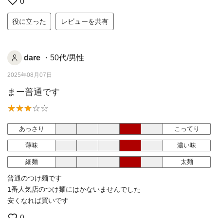
0
役に立った
レビューを共有
dare
・50代/男性
2025年08月07日
まー普通です
あっさり
こってり
薄味
濃い味
細麺
太麺
普通のつけ麺です
1番人気店のつけ麺にはかないませんでした
安くなれば買いです
0