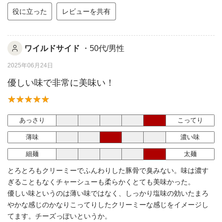
役に立った
レビューを共有
ワイルドサイド
・50代/男性
2025年06月24日
優しい味で非常に美味い！
あっさり
こってり
薄味
濃い味
細麺
太麺
とろとろもクリーミーでふんわりした豚骨で臭みない。味は濃す
ぎることもなくチャーシューも柔らかくとても美味かった。
優しい味というのは薄い味ではなく、しっかり塩味の効いたまろ
やかな感じのかなりこってりしたクリーミーな感じをイメージし
てます。チーズっぽいというか。