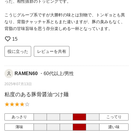
った、相性抜群のトッピングです。
こうじグループ系ですが大勝軒の味とは別物で、トンギョとも異
なり、背脂チャッチャ系ともまた違いますが、豚の臭みもなく、
背脂の甘味旨味を思う存分楽しめる一杯となっています。
15
役に立った
レビューを共有
RAMEN60
・60代以上/男性
2025年07月13日
粘度のある豚骨醤油つけ麺
あっさり
こってり
薄味
濃い味