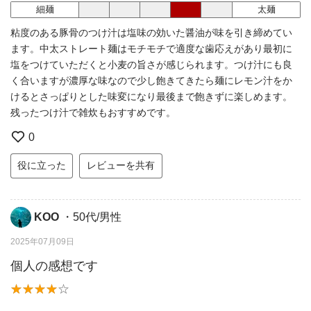
細麺
太麺
粘度のある豚骨のつけ汁は塩味の効いた醤油が味を引き締めてい
ます。中太ストレート麺はモチモチで適度な歯応えがあり最初に
塩をつけていただくと小麦の旨さが感じられます。つけ汁にも良
く合いますが濃厚な味なので少し飽きてきたら麺にレモン汁をか
けるとさっぱりとした味変になり最後まで飽きずに楽しめます。
残ったつけ汁で雑炊もおすすめです。
0
役に立った
レビューを共有
KOO
・50代/男性
2025年07月09日
個人の感想です