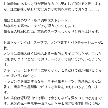
甘味酸味のあるつけ麺が苦味な方でも安心して頂けると思います
が、逆に酸味が欲しい方はお酢か柑橘を用意しておきましょう。
麺は自社製のワイド型角刃中太ストレート。
加水率やや高めのモチグチな弾力でコシもあり、
麺表面の微細な凹凸が重めのスープもしっかりと持ち上げます。
付属トッピングはInスープで、メンマ数本とバラチャーシューが1
枚。
メンマは塩味のほうは幅のある一般的なサイズでしたが、こちら
は細切りタイプとなっており、味によって使い分けているようで
す。
チャーシューはトロフワに軟らかく、これだけで麺が頂けるくら
いの濃い目の味付け。
トッピングを追加するなら、ネギや生キャベツ、青菜あたりが定
番で、唐辛子や黒胡椒でピリッと辛味を加えるのもよく合いま
す。
私の場合は背脂醤油つけ麺には焦がしネギを浮かべるのが好きで
す。恩師の元一秀店主平山さんから平太周@板橋本町時代に教わ