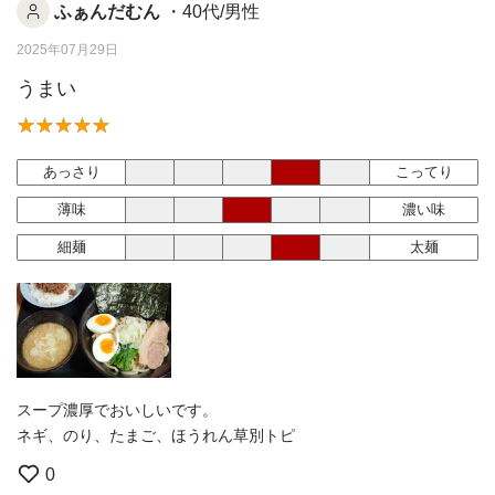
ふぁんだむん
・40代/男性
2025年07月29日
うまい
あっさり
こってり
薄味
濃い味
細麺
太麺
スープ濃厚でおいしいです。
ネギ、のり、たまご、ほうれん草別トピ
0