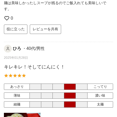
麺は美味しかったしスープが残るのでご飯入れても美味しいで
す。
0
役に立った
レビューを共有
ひろ
・40代/男性
2025年01月28日
キレキレ！そしてにんにく！
あっさり
こってり
薄味
濃い味
細麺
太麺