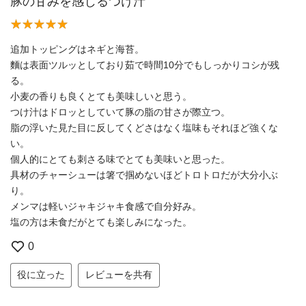
豚の甘みを感じるつけ汁
追加トッピングはネギと海苔。
麵は表面ツルッとしており茹で時間10分でもしっかりコシが残
る。
小麦の香りも良くとても美味しいと思う。
つけ汁はドロッとしていて豚の脂の甘さが際立つ。
脂の浮いた見た目に反してくどさはなく塩味もそれほど強くな
い。
個人的にとても刺さる味でとても美味いと思った。
具材のチャーシューは箸で掴めないほどトロトロだが大分小ぶ
り。
メンマは軽いジャキジャキ食感で自分好み。
塩の方は未食だがとても楽しみになった。
0
役に立った
レビューを共有