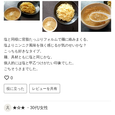
塩と同様に背脂たっぷりフォルムで麺に絡みまくる。
塩よりニンニク風味を強く感じるが気のせいかな？
こっちも好きなタイプ。
麺、具材ともに塩と同じかな。
個人的には塩と甲乙つけがたい印象でした。
ごちそうさまでした。
0
役に立った
レビューを共有
★☆★
・30代/女性