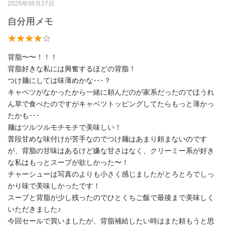
2025年06月27日
自分用メモ
背脂〜〜！！！
背脂好きな私には興奮するほどの背脂！
つけ麺にしては味薄めかな･･･？
キャベツがなかったから一緒に頼んだのが家系だったのでほうれ
ん草で食べたのですがキャベツトッピングしてたらもっと薄かっ
たかも･･･
麺はツルツルモチモチで美味しい！
普段甘めな味付けが苦手なのでつけ麺はあまり頼まないのです
が、背脂の甘味はあるけど嫌な甘さはなく、クリーミー系が好き
な私はもっとスープが欲しかった〜！
チャーシューは写真のよりも小さく感じましたがとろとろでしっ
かり味で美味しかったです！
スープと背脂が少し残ったのでひとくちご飯で最後まで美味しく
いただきました♪
今回セールで買いましたが、背脂補給したい時はまた頼もうと思