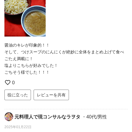
醤油のキレが印象的！！
そして、つけスープのにんにくが絶妙に全体をまとめ上げて食べ
ごたえ満載に！
塩よりこちらが好みでした！
ごちそう様でした！！！
0
役に立った
レビューを共有
元料理人で現コンサルなラヲタ
・40代/男性
2025年01月22日