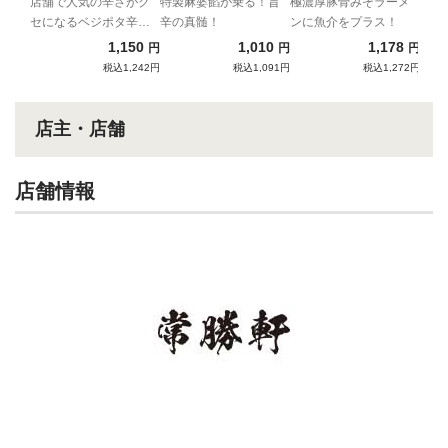
ー味噌タンメン
濃厚魚介豚骨みそ
店舗で人気の辛さがク
特製麻婆餡が乗る！旨
極濃厚豚骨みそラーメ
セになるベジポタ辛つ
辛の真髄！
ンに魚介をプラス！
ラーメン
け麺！
1,150
1,010
1,178
円
円
円
税込1,242円
税込1,091円
税込1,272円
店主・店舗
店舗情報