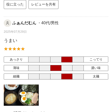
役に立った
レビューを共有
ふぁんだむん
・40代/男性
2025年07月29日
うまい
あっさり
こってり
薄味
濃い味
細麺
太麺