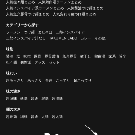
人気担々麺まとめ
人気鶏白湯ラーメンまとめ
人気インスパイア系ラーメンまとめ
人気醤油つけ麺まとめ
人気魚介豚骨つけ麺まとめ
人気変わり種つけ麺まとめ
カテゴリーから探す
ラーメン
つけ麺
まぜそば
二郎インスパイア
二郎インスパイア汁なし
TAKUMEN LABO
カレー
その他
味別
醤油
塩
味噌
豚骨
豚骨醤油
魚介豚骨
煮干し
鶏白湯
家系
旨辛
担々麺
個性派
グッズ・セット
味わい
超あっさり
あっさり
普通
こってり
超こってり
味の濃さ
超薄味
薄味
普通
濃味
超濃味
麺の太さ
超細麺
細麺
普通
太麺
超太麺