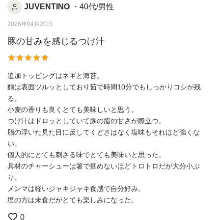
JUVENTINO
・40代/男性
2026年04月20日
豚の甘みを感じるつけ汁
追加トッピングはネギと海苔。
麵は表面ツルッとしており茹で時間10分でもしっかりコシが残
る。
小麦の香りも良くとても美味しいと思う。
つけ汁はドロッとしていて豚の脂の甘さが際立つ。
脂の浮いた見た目に反してくどさはなく塩味もそれほど強くな
い。
個人的にとても刺さる味でとても美味いと思った。
具材のチャーシューは箸で掴めないほどトロトロだが大分小ぶ
り。
メンマは軽いジャキジャキ食感で自分好み。
塩の方は未食だがとても楽しみになった。
0