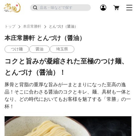
トップ
本庄常勝軒
とんづけ（醤油）
本庄常勝軒 とんづけ（醤油）
つけ麺
醤油
埼玉県
コクと旨みが凝縮された至極のつけ麺、
とんづけ（醤油）！
豚骨と背脂の重厚な旨みが一まとまりになった至高の逸
品！そこに合わさる醤油のコクとキレ、麺、具材も一体と
なり、どの時代においてもお客様を魅了する「常勝」の一
杯！