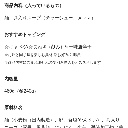
商品内容（入っているもの）
麺、具入りスープ（チャーシュー、メンマ）
おすすめトッピング
☆キャベツ/☆長ねぎ（刻み）/○一味唐辛子
☆お店と同じ味を楽しむ具材 ◎お好み ◯味変
※商品内容に含まれませんので別途購入をオススメします
内容量
460g（麺240g）
原材料名
麺（小麦粉（国内製造）、卵、食塩/かんすい）、具入り
スープ（豚骨、豚背脂、にんにく、生姜、醤油加工物（醤