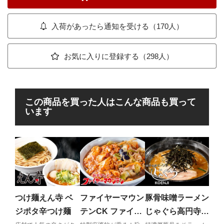
入荷があったら通知を受ける（170人）
お気に入りに登録する（298人）
この商品を買った人はこんな商品も買って
います
天
ー
豚ガ
じっ
つけ麺えん寺 ベ
ファイヤーマウン
豚骨味噌ラーメン
する
ジポタ辛つけ麺
テンCK ファイヤ
じゃぐら高円寺