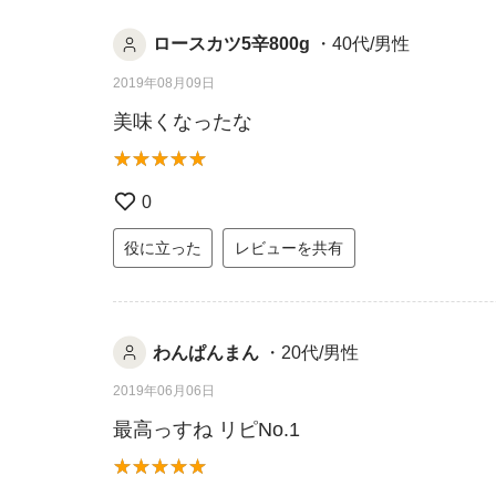
ロースカツ5辛800g
・40代/男性
2019年08月09日
美味くなったな
0
役に立った
レビューを共有
わんぱんまん
・20代/男性
2019年06月06日
最高っすね リピNo.1