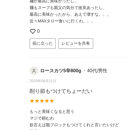
麺が最高に美味かったし。
麺もスープも親父の気分で改良あったし、
最高に美味かったから、あえて壊すな。。。
近々MAXタロー食いに行くわ。。。
0
役に立った
レビューを共有
ロースカツ5辛800g
・40代/男性
2019年08月21日
削り節もつけてちょーだい
もっと美味くなると思う
マジで頼むわ
欲言えば脂ブロックもつけてくれと言いたいけど