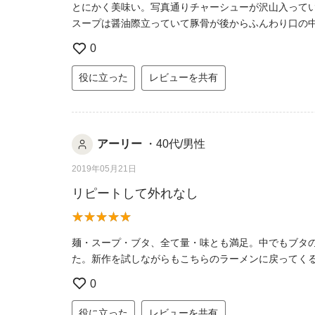
とにかく美味い。写真通りチャーシューが沢山入って
スープは醤油際立っていて豚骨が後からふんわり口の中
0
役に立った
レビューを共有
アーリー
・40代/男性
2019年05月21日
リピートして外れなし
麺・スープ・ブタ、全て量・味とも満足。中でもブタの
た。新作を試しながらもこちらのラーメンに戻ってく
0
役に立った
レビューを共有