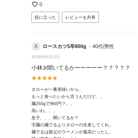
0
役に立った
レビューを共有
ロースカツ5辛800g
・40代/男性
2019年09月13日
小林Jr聞いてるかーーーーー？？？？？
タローが一番美味いから、
もっと食べたいから言うんだけど、、
麺250gで960円？。。
高いわ。。。
息子、、、聞いてるか？
宅麺の麺でるよりタローの生産してくれ。
麺でるは親父のラーメンが最高だったし、