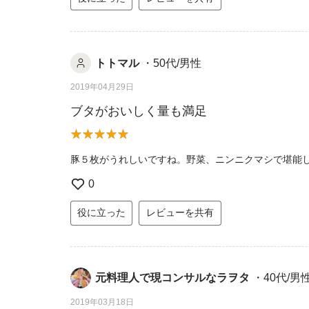
トトマル
・50代/男性
2019年04月29日
ブタがおいしく量も満足
豚５枚がうれしいですね。野菜、ニンニクマシで堪能
0
役に立った
レビューを共有
元料理人で現コンサルなラヲタ
・40代/男
2019年03月18日