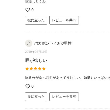
我慢しとくわ
0
役に立った
レビューを共有
バカボン
・40代/男性
2019年08月19日
豚が嬉しい
豚５枚が食べ応えがあってうれしい。麺量もいっぱい
0
役に立った
レビューを共有