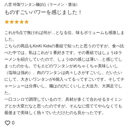
八雲 特製ワンタン麺(白)（ラーメン・醤油）
ものすごいパワーを感じました！
これが5点で無ければ何が…となる位、味もボリュームも感激しま
した。
こちらの商品もKinKi Kidsの番組で知ったと思うのですが、食べ比
べた中では、私はこれが１番好きです。その番組ではしょうゆラ
ーメンを紹介していたので、しょうゆの感じは薄い…と感じてし
まったのかも。でもエビのワンタンがめちゃくちゃ美味しいし
（塩味は強め）、肉のワンタンは肉々しさがすごいし、だいたい
にして、大きいワンタンが6個入ってるってすごいです。そしてチ
ャーシューは分厚いし、麺はのびにくいしと大迫力、大満足でし
た。
一口コンロで調理しているので、具材が多くて合わせるタイミン
グとか大変だなと思ったのですが、そんなに慌ててやらなくても
最後まで美味しく熱々でいただけたのも良かったです。
0