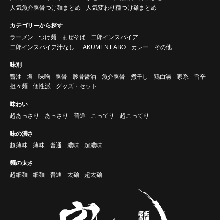
人気魚介豚骨つけ麺まとめ
人気変わり種つけ麺まとめ
カテゴリーから探す
ラーメン
つけ麺
まぜそば
二郎インスパイア
二郎インスパイア汁なし
TAKUMEN LABO
カレー
その他
味別
醤油
塩
味噌
豚骨
豚骨醤油
魚介豚骨
煮干し
鶏白湯
家系
旨辛
担々麺
個性派
グッズ・セット
味わい
超あっさり
あっさり
普通
こってり
超こってり
味の濃さ
超薄味
薄味
普通
濃味
超濃味
麺の太さ
超細麺
細麺
普通
太麺
超太麺