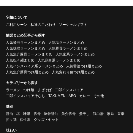
宅麺について
ご利用シーン
私達のこだわり
ソーシャルギフト
解説まとめ記事から探す
人気醤油ラーメンまとめ
人気塩ラーメンまとめ
人気味噌ラーメンまとめ
人気豚骨ラーメンまとめ
人気魚介豚骨ラーメンまとめ
人気家系ラーメンまとめ
人気担々麺まとめ
人気鶏白湯ラーメンまとめ
人気インスパイア系ラーメンまとめ
人気醤油つけ麺まとめ
人気魚介豚骨つけ麺まとめ
人気変わり種つけ麺まとめ
カテゴリーから探す
ラーメン
つけ麺
まぜそば
二郎インスパイア
二郎インスパイア汁なし
TAKUMEN LABO
カレー
その他
味別
醤油
塩
味噌
豚骨
豚骨醤油
魚介豚骨
煮干し
鶏白湯
家系
旨辛
担々麺
個性派
グッズ・セット
味わい