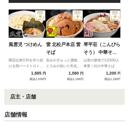
ち
ん
二郎
主が
風雲児 つけめん
雷 北松戸本店 雷
琴平荘（こんぴら
イア
そば
そう） 中華そば
（あっさり）
開店以来行列を作り続
旨みがぎゅっと濃縮、
山形の僻地で1日500人
ける鶏ベーストロトロ
とろみの効いた乳化ス
来客！幻の中華そば
つけ麺
ープと自家製極太麺の
1,885
1,080
1,200
円
円
円
強烈濃厚コンビネーシ
税込2,036円
税込1,166円
税込1,296円
ョン！
店主・店舗
店舗情報