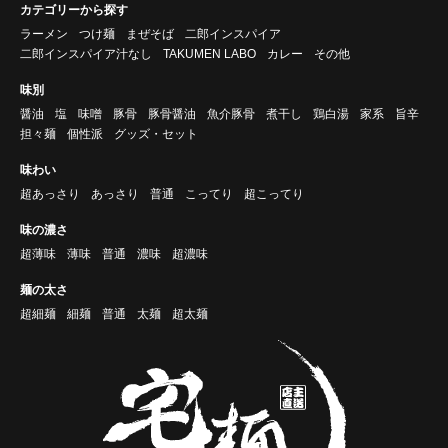
カテゴリーから探す
ラーメン
つけ麺
まぜそば
二郎インスパイア
二郎インスパイア汁なし
TAKUMEN LABO
カレー
その他
味別
醤油
塩
味噌
豚骨
豚骨醤油
魚介豚骨
煮干し
鶏白湯
家系
旨辛
担々麺
個性派
グッズ・セット
味わい
超あっさり
あっさり
普通
こってり
超こってり
味の濃さ
超薄味
薄味
普通
濃味
超濃味
麺の太さ
超細麺
細麺
普通
太麺
超太麺