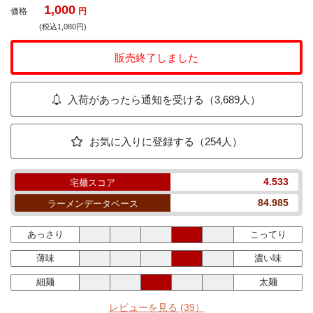
1,000
価格
円
(税込1,080円)
販売終了しました
入荷があったら通知を受ける（3,689人）
お気に入りに登録する（254人）
4.533
宅麺スコア
84.985
ラーメンデータベース
あっさり
こってり
薄味
濃い味
細麺
太麺
レビューを見る
(39）