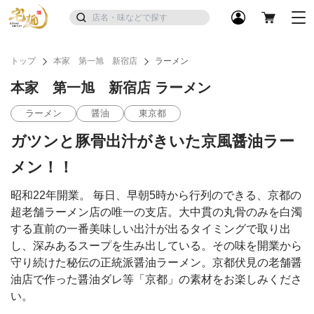
トップ
本家 第一旭 新宿店
ラーメン
本家 第一旭 新宿店 ラーメン
ラーメン
醤油
東京都
ガツンと豚骨出汁がきいた京風醤油ラー
メン！！
昭和22年開業。 毎日、早朝5時から行列のできる、京都の
超老舗ラーメン店の唯一の支店。大中貫の丸骨のみを白濁
する直前の一番美味しい出汁が出るタイミングで取り出
し、深みあるスープを生み出している。その味を開業から
守り続けた秘伝の正統派醤油ラーメン。京都伏見の老舗醤
油店で作った醤油ダレ等「京都」の素材をお楽しみくださ
い。