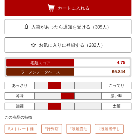
カートに入れる
入荷があったら通知を受ける（309人）
お気に入りに登録する（282人）
4.75
宅麺スコア
95.844
ラーメンデータベース
あっさり
こってり
薄味
濃い味
細麺
太麺
この商品の特徴
#ストレート麺
#行列店
#淡麗醤油
#淡麗煮干し