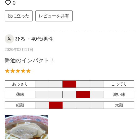
0
役に立った
レビューを共有
ひろ
・40代/男性
2026年02月11日
醤油のインパクト！
あっさり
こってり
薄味
濃い味
細麺
太麺