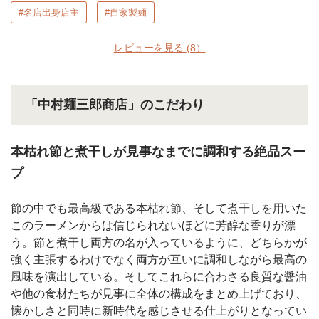
#名店出身店主
#自家製麺
レビューを見る
(8）
「中村麺三郎商店」のこだわり
本枯れ節と煮干しが見事なまでに調和する絶品スー
プ
節の中でも最高級である本枯れ節、そして煮干しを用いた
このラーメンからは信じられないほどに芳醇な香りが漂
う。節と煮干し両方の名が入っているように、どちらかが
強く主張するわけでなく両方が互いに調和しながら最高の
風味を演出している。そしてこれらに合わさる良質な醤油
や他の食材たちが見事に全体の構成をまとめ上げており、
懐かしさと同時に新時代を感じさせる仕上がりとなってい