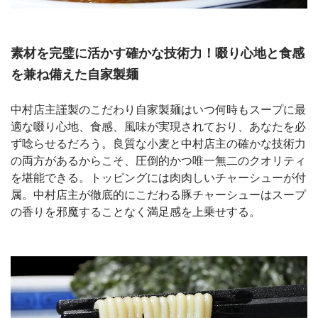
素材を完璧に活かす確かな技術力！啜り心地と食感
を兼ね備えた自家製麺
中村店主謹製のこだわり自家製麺はいつ何時もスープに最
適な啜り心地、食感、風味が実現されており、あなたを必
ず唸らせるだろう。良質な小麦と中村店主の確かな技術力
の両方があるからこそ、圧倒的かつ唯一無二のクオリティ
を堪能できる。トッピングには肉肉しいチャーシューが付
属。中村店主が徹底的にこだわる豚チャーシューはスープ
の香りを邪魔することなく満足感を上乗せする。