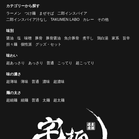
カテゴリーから探す
ラーメン
つけ麺
まぜそば
二郎インスパイア
二郎インスパイア汁なし
TAKUMEN LABO
カレー
その他
味別
醤油
塩
味噌
豚骨
豚骨醤油
魚介豚骨
煮干し
鶏白湯
家系
旨辛
担々麺
個性派
グッズ・セット
味わい
超あっさり
あっさり
普通
こってり
超こってり
味の濃さ
超薄味
薄味
普通
濃味
超濃味
麺の太さ
超細麺
細麺
普通
太麺
超太麺