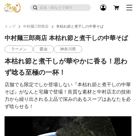
トップ
中村麺三郎商店
本枯れ節と煮干しの中華そば
中村麺三郎商店 本枯れ節と煮干しの中華そば
ラーメン
醤油
神奈川県
本枯れ節と煮干しが華やかに香る！思わ
ず唸る至極の一杯！
店舗でも限定でしか登場しない『本枯れ節と煮干しの中華
そば』がなんと宅麺で登場！良質な素材と中村店主の技術
力から繰り出される上品で深みのあるスープはあなたを必
ず唸らせる！