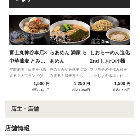
南
ラ
北九
ンの
富士丸神谷本店×
らあめん 満家 ら
しおらーめん進化
放つ
中華蕎麦 とみ田
あめん
2nd しおつけ麺
ブタカスアブラソ
空前絶後！日本を代表
豚の旨みが身体中に染
プリモチの手揉み麺を
する２大ブランドが夢
み渡る！満来系のらあ
「わじまの水塩」仕立
バ (TOKYO-X極悪
の共演！！
めんが新登場！
ての昆布水と啜る！
1,500
1,250
1,500
円
円
円
汁付き)
税込1,620円
税込1,350円
税込1,620円
店主・店舗
店舗情報