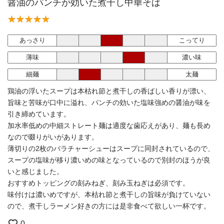
醤油のパンチが効いた煮干し中華そば
あっさり
こってり
薄味
濃い味
細麺
太麺
鶏油の浮いたスープは本枯れ節と煮干しの香ばしい香りが漂い、
旨味と苦味が口中に溢れ、パンチの効いた塩味強めの醤油が味を
引き締めています。
加水率低めの中細ストレート麺は適度な歯応えがあり、麺も長め
なので啜りがいがあります。
薄切りの2枚のバラチャーシューはスープに同封されているので、
スープの塩味が移り濃いめの味となっているので別封のほうが良
いと感じました。
おすすめトッピングの刻みねぎ、刻み玉ねぎは必須です。
味付けは濃いめですが、本枯れ節と煮干しの旨味が負けていない
ので、煮干しラーメン好きの方には是非食べて欲しい一杯です。
0