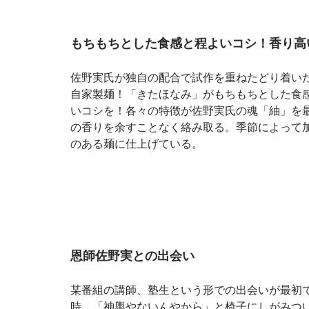
もちもちとした食感と程よいコシ！香り高
佐野実氏が独自の配合で試作を重ねたどり着い
自家製麺！「きたほなみ」がもちもちとした食
いコシを！各々の特徴が佐野実氏の魂「紬」を
の香りを余すことなく絡み取る。季節によって
のある麺に仕上げている。
恩師佐野実との出会い
某番組の講師、塾生という形での出会いが最初
時、「神輿やないんやから」と椅子にしがみつ