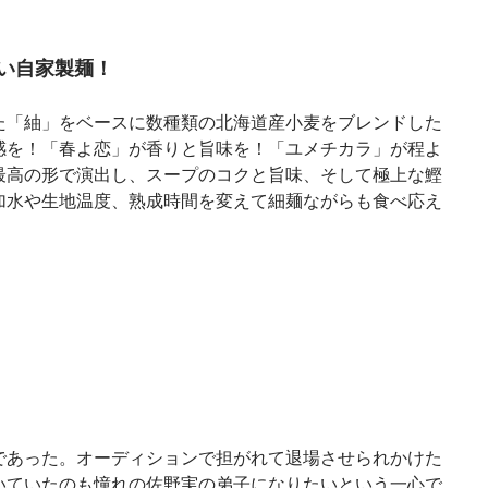
い自家製麺！
た「紬」をベースに数種類の北海道産小麦をブレンドした
感を！「春よ恋」が香りと旨味を！「ユメチカラ」が程よ
最高の形で演出し、スープのコクと旨味、そして極上な鰹
加水や生地温度、熟成時間を変えて細麺ながらも食べ応え
であった。オーディションで担がれて退場させられかけた
いていたのも憧れの佐野実の弟子になりたいという一心で