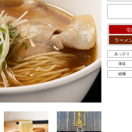
宅
ラーメ
あっさり
薄味
細麺