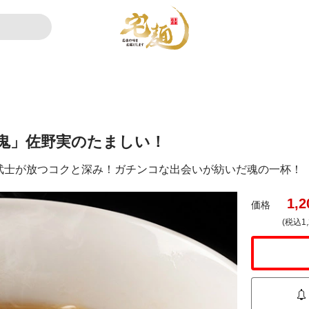
鬼」佐野実のたましい！
武士が放つコクと深み！ガチンコな出会いが紡いだ魂の一杯！
1,2
価格
(税込1,