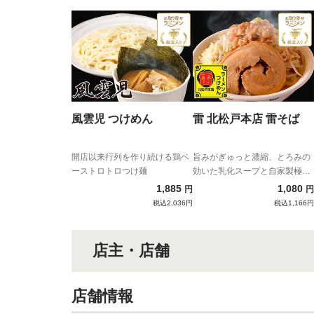
風雲児 つけめん
雷 北松戸本店 雷そば
開店以来行列を作り続ける鶏ベ
旨みがぎゅっと濃縮、とろみの
ーストロトロつけ麺
効いた乳化スープと自家製極太
麺の強烈濃厚コンビネーショ
1,885
1,080
円
円
ン！
税込2,036円
税込1,166円
店主・店舗
店舗情報