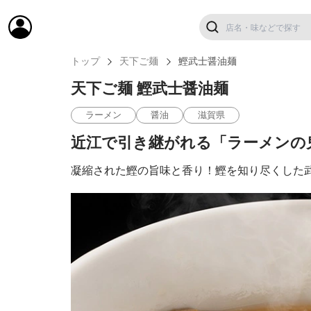
トップ
天下ご麺
鰹武士醤油麺
天下ご麺 鰹武士醤油麺
ラーメン
醤油
滋賀県
近江で引き継がれる「ラーメンの
凝縮された鰹の旨味と香り！鰹を知り尽くした