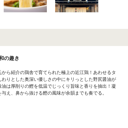
和の趣き
氏から紹介の鶏舎で育てられた極上の近江鶏！あわせるタ
んわりとした奥深い優しさの中にキリっとした野尻醤油が
味油は厚削りの鰹を低温でじっくり旨味と香りを抽出！凝
を与え、鼻から抜ける鰹の風味が余韻までも奏でる。