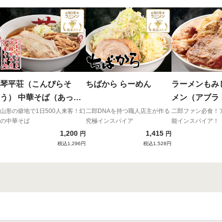
琴平荘（こんぴらそ
ちばから らーめん
ラーメンもみ
う） 中華そば（あっさ
メン（アブラ
り）
グ付）
山形の僻地で1日500人来客！幻
二郎DNAを持つ職人店主が作る
二郎ファン必食！
の中華そば
究極インスパイア
能インスパイア！
1,200
1,415
円
円
税込1,296円
税込1,528円