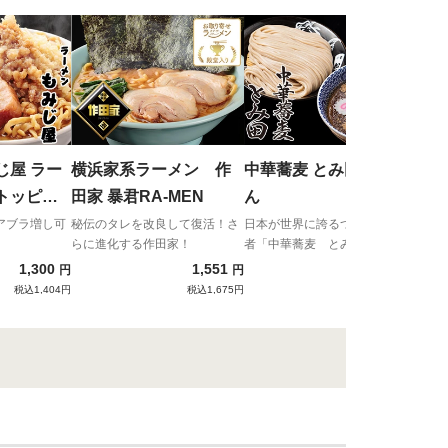
麺屋
２
研究
イン
じ屋 ラー
横浜家系ラーメン 作
中華蕎麦 とみ田 つけめ
トッピン
田家 暴君RA-MEN
ん
アブラ増し可
秘伝のタレを改良して復活！さ
日本が世界に誇るつけめんの王
らに進化する作田家！
者「中華蕎麦 とみ田」
1,300
1,551
1,180
円
円
円
税込1,404円
税込1,675円
税込1,274円