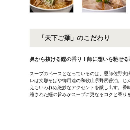
「天下ご麺」のこだわり
鼻から抜ける鰹の香り！師に想いを馳せる
スープのベースとなっているのは、恩師佐野実
レは支那そばや御用達の和歌山県野尻醤油。じ
えもいわれぬ絶妙なアクセントを醸し出す。香
縮された鰹の旨みがスープに更なるコクと香り