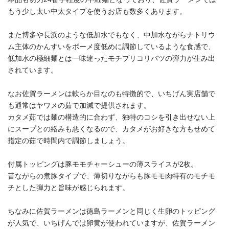
もう少し太い中太タイプを使うお店も数多くあります。
また博多や長浜のような低加水でもなく、中加水ながらナトリウ
ム主体のかんすいをボーメ度低めに調節しているような食感で、
低加水の極細麺とは一味違ったモチプリコリバツの弾力が生み出
されています。
なお佐賀ラーメンは軟らか目なのも特徴的で、いちげん実店舗で
も通常はヤワメの茹で加減で提供されます。
カタメ茹では麺の構造的に合わず、独特のコシを引き出せない上
にスープとの絡みも悪くなるので、カタメがお好きな方もせめて
指定の茹で時間内で調節しましょう。
付属トッピングは豚モモチャーシューの薄スライスが2枚。
昔ながらの煮豚タイプで、薄切りながらも豚モモ肉特有のモチモ
チとした弾力と旨味が感じられます。
ちなみに佐賀ラーメンは徳島ラーメンと同じく生卵のトッピング
が人気で、いちげんでは卵黄が使われていますが、佐賀ラーメン