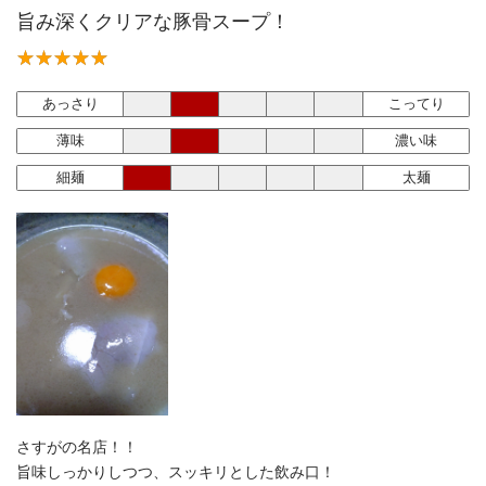
旨み深くクリアな豚骨スープ！
あっさり
こってり
薄味
濃い味
細麺
太麺
さすがの名店！！
旨味しっかりしつつ、スッキリとした飲み口！