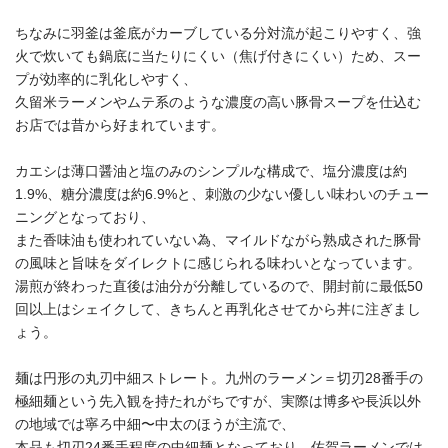
ちなみに羽釜は釜底がカーブしている分対流が起こりやすく、強
火で炊いても鍋底に当たりにくい（焦げ付きにくい）ため、スー
プが効率的に乳化しやすく、
久留米ラーメンやムテ系のような濃度の高い豚骨スープを仕込む
お店では昔から好まれています。
カエシは薄口醤油と塩のみのシンプルな構成で、塩分濃度は約
1.9%、糖分濃度は約6.9%と、刺激の少ない優しい味わいのチュー
ニングとなっており、
また香味油も使われていない為、マイルドながら熟成された豚骨
の風味と旨味をダイレクトに感じられる味わいとなっています。
湯煎が終わった直後は油分が分離しているので、開封前に最低50
回以上はシェイクして、きちんと再乳化させてから丼に注ぎまし
ょう。
麺は円形の丸刃中細ストレート。九州のラーメン＝切刃28番手の
極細麺という先入観を持たれがちですが、実際は博多や長浜以外
の地域では寧ろ中細〜中太のほうが主流で、
本品も切刃24番手程度の中細麺となっており、佐賀ラーメンでは