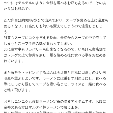
の中にはテルテルのように全卵を選べるお店もあるので、そのあ
たりはお好みで。
ただ卵白は約9割が水分で出来ており、スープを薄める上に温度も
ぬるくなり、口当たりも匂いも変えてしまうので注意しましょ
う。
卵黄もスープにコクを与える反面、最初からスープの中で崩して
しまうとスープ全体の味が変わってしまい、
元に戻す事もリカバリーも出来なくなるので、いちげん実店舗で
はレンゲの上で卵黄を崩し、麺を絡める様に食べる事をお勧めさ
れています。
また海苔をトッピングする場合は実店舗と同様に口溶けのよい有
明産を選ぶとよいです。ラーメンには乗せず別添えにし、食べる
際にしっかり浸してスープを吸い込ませ、ライスと一緒に食べる
と軽く飛びます。
おろしニンニクも佐賀ラーメン定番の味変アイテムです。お腹に
余裕のある方はマルタイ棒ラーメンで替え玉を。