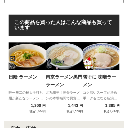
この商品を買った人はこんな商品も買って
います
ラ
ラ
抜群
ね添
日陰 ラーメン
南京ラーメン黒門
雪ぐに 味噌ラー
家系
ラーメン
メン
唯一無二の極太手打ち
北九州発！豚骨ラーメ
コク深いスープが決め
麺が新たなラーメンの
ンの本場福岡で異彩を
手！クセになる新潟妙
世界を導き出す！
放つ、端正な豚骨清湯
高味噌ラーメン！
1,300
1,443
1,385
円
円
円
税込1,404円
税込1,558円
税込1,496円