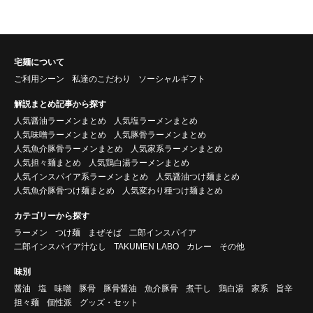
宅麺について
ご利用シーン
私達のこだわり
ソーシャルギフト
解説まとめ記事から探す
人気醤油ラーメンまとめ
人気塩ラーメンまとめ
人気味噌ラーメンまとめ
人気豚骨ラーメンまとめ
人気魚介豚骨ラーメンまとめ
人気家系ラーメンまとめ
人気担々麺まとめ
人気鶏白湯ラーメンまとめ
人気インスパイア系ラーメンまとめ
人気醤油つけ麺まとめ
人気魚介豚骨つけ麺まとめ
人気変わり種つけ麺まとめ
カテゴリーから探す
ラーメン
つけ麺
まぜそば
二郎インスパイア
二郎インスパイア汁なし
TAKUMEN LABO
カレー
その他
味別
醤油
塩
味噌
豚骨
豚骨醤油
魚介豚骨
煮干し
鶏白湯
家系
旨辛
担々麺
個性派
グッズ・セット