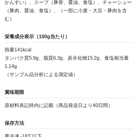
かんすい）、スープ（豚骨、醤油、食塩）、チャーシュー
（豚肉、醤油、食塩）、（一部に小麦・大豆・豚肉を含
む）
栄養成分表示（100g当たり）
熱量141kcal
タンパク質5.9g、脂質6.3g、炭水化物15.2g、食塩相当量
1.14g
（サンプル品分析による測定値）
賞味期限
原材料表記枠内に記載（商品発送日より40日間）
保存方法
要冷凍 -18℃以下