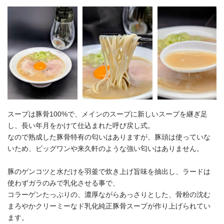
スープは豚骨100%で、メインのスープに新しいスープを継ぎ足
し、長い年月をかけて仕込まれた呼び戻し式。
なので熟成した豚骨特有の匂いはありますが、豚頭は使っていな
いため、ビッグワンや来久軒のような強い匂いはありません。
豚のゲンコツと水だけを羽釜で炊き上げ旨味を抽出し、ラードは
使わずガラのみで乳化させる事で、
コラーゲンたっぷりの、濃厚ながらあっさりとした、骨粉の沈む
まろやかクリーミーなド乳化純正豚骨スープが作り上げられてい
ます。