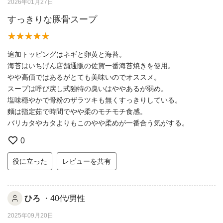
2026年01月27日
すっきりな豚骨スープ
追加トッピングはネギと卵黄と海苔。
海苔はいちげん店舗通販の佐賀一番海苔焼きを使用。
やや高価ではあるがとても美味いのでオススメ。
スープは呼び戻し式独特の臭いはややあるが弱め。
塩味穏やかで骨粉のザラツキも無くすっきりしている。
麵は指定茹で時間でやや柔のモチモチ食感。
バリカタやカタよりもこのやや柔めが一番合う気がする。
0
役に立った
レビューを共有
ひろ
・40代/男性
2025年09月20日