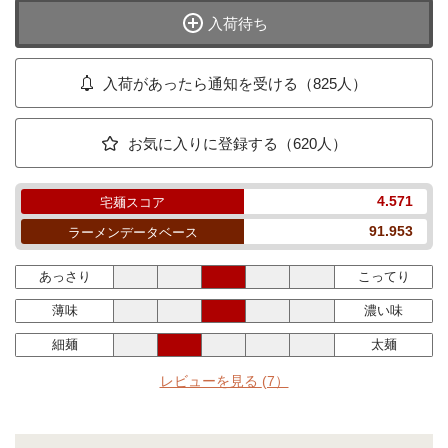
入荷待ち
入荷があったら通知を受ける（825人）
お気に入りに登録する（620人）
4.571
宅麺スコア
91.953
ラーメンデータベース
あっさり
こってり
薄味
濃い味
細麺
太麺
レビューを見る
(7）