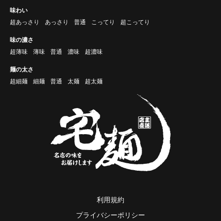
味わい
超あっさり
あっさり
普通
こってり
超こってり
味の濃さ
超薄味
薄味
普通
濃味
超濃味
麺の太さ
超細麺
細麺
普通
太麺
超太麺
利用規約
プライバシーポリシー