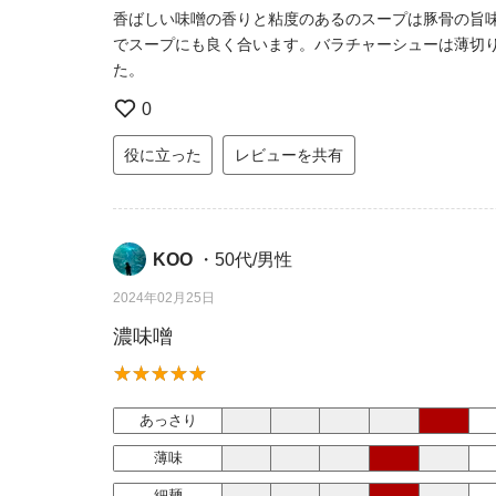
香ばしい味噌の香りと粘度のあるのスープは豚骨の旨
でスープにも良く合います。バラチャーシューは薄切
た。
0
役に立った
レビューを共有
KOO
・50代/男性
2024年02月25日
濃味噌
あっさり
薄味
細麺