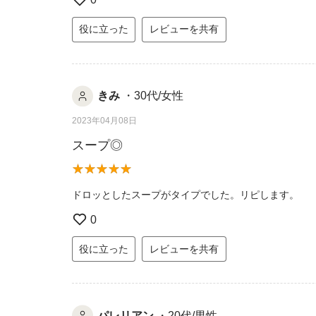
役に立った
レビューを共有
きみ
・30代/女性
2023年04月08日
スープ◎
ドロッとしたスープがタイプでした。リピします。
0
役に立った
レビューを共有
パレリアン
・20代/男性