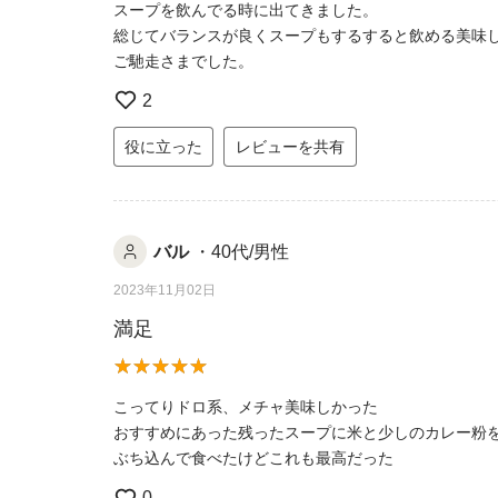
スープを飲んでる時に出てきました。
総じてバランスが良くスープもするすると飲める美味
ご馳走さまでした。
2
役に立った
レビューを共有
バル
・40代/男性
2023年11月02日
満足
こってりドロ系、メチャ美味しかった
おすすめにあった残ったスープに米と少しのカレー粉
ぶち込んで食べたけどこれも最高だった
0