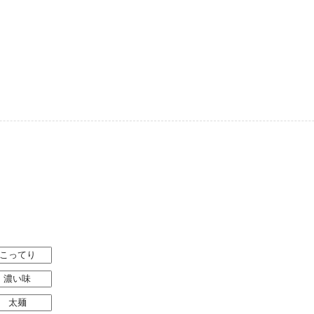
こってり
濃い味
太麺