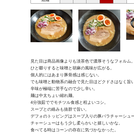
見た目は商品画像よりも淡茶色で濃厚そうなフォルム
ひと啜りすると味噌と胡麻の風味が広がる。
個人的にはあまり豚骨感は感じない。
でも味噌と動物系の融合で見た目ほどクドさはなく旨
辛味が極端に苦手なので少し辛い。
麺は中太ちょい縮れ麺。
4分強茹ででモチツル食感と程よいコシ。
スープとの絡みも抜群で旨い。
デフォのトッピングはスープ入りの豚バラチャーシュ
チャーシューはもう少し柔らかいと嬉しいかな。
食べてる時はコーンの存在に気づかなかった。