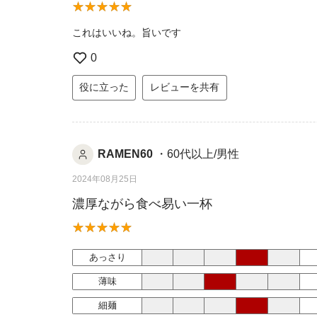
これはいいね。旨いです
0
役に立った
レビューを共有
RAMEN60
・60代以上/男性
2024年08月25日
濃厚ながら食べ易い一杯
あっさり
薄味
細麺