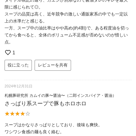
限に感じられて◎。
スープの品質は高く、近年競争の激しい通販家系の中でも一定以
上の水準だと感じる。
一方、スープ中の油比率はやや高め(約4割)で、ある程度油を切っ
てから食べると、全体のボリューム不足感が否めないのが惜しい
点。
1
役に立った
レビューを共有
2024年12月31日
札幌豚研究所 カムイの豚〜醤油〜（二郎インスパイア・醤油）
さっぱり系スープで豚もホロホロ
スープはかなりさっぱりとしており、後味も爽快。
ワシワシ食感の麺も良く絡む。