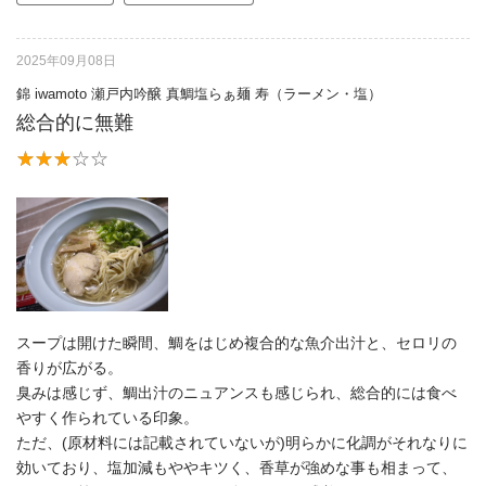
2025年09月08日
錦 iwamoto 瀬戸内吟醸 真鯛塩らぁ麺 寿（ラーメン・塩）
総合的に無難
スープは開けた瞬間、鯛をはじめ複合的な魚介出汁と、セロリの
香りが広がる。
臭みは感じず、鯛出汁のニュアンスも感じられ、総合的には食べ
やすく作られている印象。
ただ、(原材料には記載されていないが)明らかに化調がそれなりに
効いており、塩加減もややキツく、香草が強めな事も相まって、