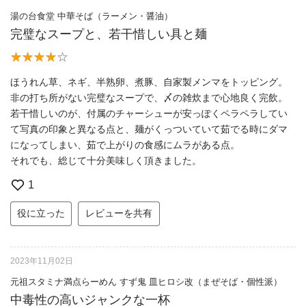
湯の台食堂 中華そば（ラーメン・醤油）
完璧なスープと、若干惜しい具と麺
ほうれん草、ネギ、半熟卵、煮豚、自家製メンマをトッピング。
非の打ち所がない完璧なスープで、〆の雑炊まで心地良く完飲。
若干惜しいのが、付属のチャーシューが安っぽくペラペラしてい
て写真の印象と異なる点と、麺がくっついていて茹でる時にダマ
になってしまい、茹で上がりの食感にムラがある点。
それでも、総じて十分美味しく頂きました。
1
役に立った
レビューを共有
2023年11月02日
元祖スタミナ満点らーめん すず鬼 皿ヒロシ改（まぜそば・個性派）
中毒性の高いジャンクな一杯