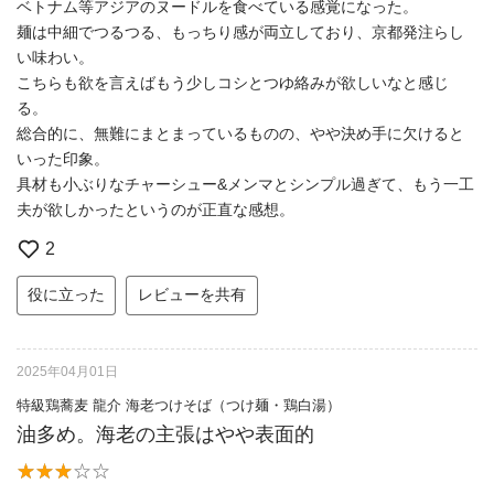
ベトナム等アジアのヌードルを食べている感覚になった。
麺は中細でつるつる、もっちり感が両立しており、京都発注らし
い味わい。
こちらも欲を言えばもう少しコシとつゆ絡みが欲しいなと感じ
る。
総合的に、無難にまとまっているものの、やや決め手に欠けると
いった印象。
具材も小ぶりなチャーシュー&メンマとシンプル過ぎて、もう一工
夫が欲しかったというのが正直な感想。
2
役に立った
レビューを共有
2025年04月01日
特級鶏蕎麦 龍介 海老つけそば（つけ麺・鶏白湯）
油多め。海老の主張はやや表面的