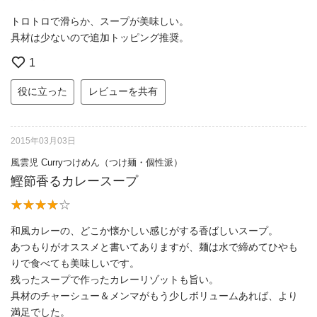
トロトロで滑らか、スープが美味しい。
具材は少ないので追加トッピング推奨。
1
役に立った
レビューを共有
2015年03月03日
風雲児 Curryつけめん（つけ麺・個性派）
鰹節香るカレースープ
和風カレーの、どこか懐かしい感じがする香ばしいスープ。
あつもりがオススメと書いてありますが、麺は水で締めてひやも
りで食べても美味しいです。
残ったスープで作ったカレーリゾットも旨い。
具材のチャーシュー＆メンマがもう少しボリュームあれば、より
満足でした。