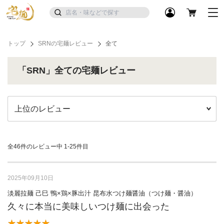
トップ
SRNの宅麺レビュー
全て
「SRN」全ての宅麺レビュー
全46件のレビュー中
1-25件目
2025年09月10日
淡麗拉麺 己巳 鴨×鶏×豚出汁 昆布水つけ麺醤油（つけ麺・醤油）
久々に本当に美味しいつけ麺に出会った