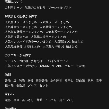
宅麺について
ご利用シーン
私達のこだわり
ソーシャルギフト
解説まとめ記事から探す
人気醤油ラーメンまとめ
人気塩ラーメンまとめ
人気味噌ラーメンまとめ
人気豚骨ラーメンまとめ
人気魚介豚骨ラーメンまとめ
人気家系ラーメンまとめ
人気担々麺まとめ
人気鶏白湯ラーメンまとめ
人気インスパイア系ラーメンまとめ
人気醤油つけ麺まとめ
人気魚介豚骨つけ麺まとめ
人気変わり種つけ麺まとめ
カテゴリーから探す
ラーメン
つけ麺
まぜそば
二郎インスパイア
二郎インスパイア汁なし
TAKUMEN LABO
カレー
その他
味別
醤油
塩
味噌
豚骨
豚骨醤油
魚介豚骨
煮干し
鶏白湯
家系
旨辛
担々麺
個性派
グッズ・セット
味わい
超あっさり
あっさり
普通
こってり
超こってり
味の濃さ