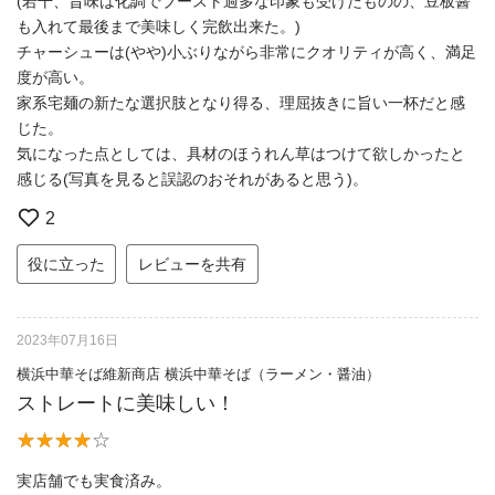
(若干、旨味は化調でブースト過多な印象も受けたものの、豆板醤
も入れて最後まで美味しく完飲出来た。)
チャーシューは(やや)小ぶりながら非常にクオリティが高く、満足
度が高い。
家系宅麺の新たな選択肢となり得る、理屈抜きに旨い一杯だと感
じた。
気になった点としては、具材のほうれん草はつけて欲しかったと
感じる(写真を見ると誤認のおそれがあると思う)。
2
役に立った
レビューを共有
2023年07月16日
横浜中華そば維新商店 横浜中華そば（ラーメン・醤油）
ストレートに美味しい！
実店舗でも実食済み。