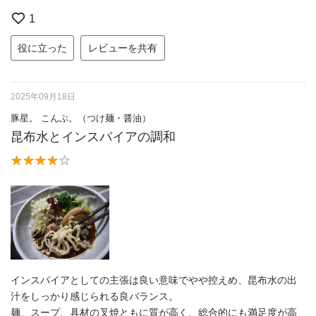
1
役に立った
レビューを共有
2025年09月18日
豚星。 こんぶ。（つけ麺・醤油）
昆布水とインスパイアの調和
インスパイアとしての主張は良い意味でやや控えめ、昆布水の出
汁をしっかり感じられる良バランス。
麺、スープ、具材の叉焼ともに質が高く、総合的にも満足度が高