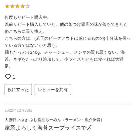
何度もリピート購入中。
以前リピート購入していた、他の某つけ麺店の味が落ちてきたた
めこちらに乗り換え。
こちらの方は、(若干のピークアウトは感じるものの)十分味を保っ
ている方ではないかと思う。
麺もたっぷり240g、チャーシュー、メンマの質も悪くない。海
苔、ネギをたっぷり追加して、小ライスとともに食べれば大満
足。
1
役に立った
レビューを共有
2022年12月23日
大勝軒いぶき ぶし醤油らーめん（ラーメン・魚介豚骨）
家系よろしく海苔スープライスで〆