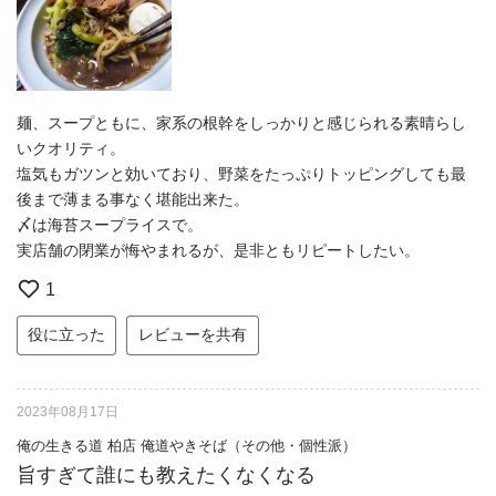
麺、スープともに、家系の根幹をしっかりと感じられる素晴らし
いクオリティ。
塩気もガツンと効いており、野菜をたっぷりトッピングしても最
後まで薄まる事なく堪能出来た。
〆は海苔スープライスで。
実店舗の閉業が悔やまれるが、是非ともリピートしたい。
1
役に立った
レビューを共有
2023年08月17日
俺の生きる道 柏店 俺道やきそば（その他・個性派）
旨すぎて誰にも教えたくなくなる