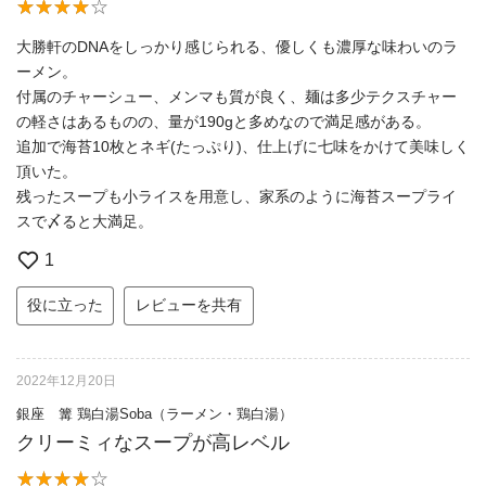
大勝軒のDNAをしっかり感じられる、優しくも濃厚な味わいのラ
ーメン。
付属のチャーシュー、メンマも質が良く、麺は多少テクスチャー
の軽さはあるものの、量が190gと多めなので満足感がある。
追加で海苔10枚とネギ(たっぷり)、仕上げに七味をかけて美味しく
頂いた。
残ったスープも小ライスを用意し、家系のように海苔スープライ
スで〆ると大満足。
1
役に立った
レビューを共有
2022年12月20日
銀座 篝 鶏白湯Soba（ラーメン・鶏白湯）
クリーミィなスープが高レベル