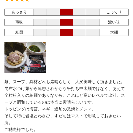
あっさり
こってり
薄味
濃い味
細麺
太麺
麺、スープ、具材どれも素晴らしく、大変美味しく頂きました。
昆布水つけ麺から連想されがちな平打ち中太麺ではなく、あえて
全粒粉入りの細麺でありながら、これほど高いレベルで出汁、ス
ープと調和しているのは本当に素晴らしいです。
トッピングは海苔、ネギ、追加の叉焼とメンマ、
そして特に岩塩とわさび、すだちはマストで用意しておきたい
所。
ご馳走様でした。