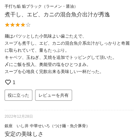
手打ち焔 焔ブラック（ラーメン・醤油）
煮干し、エビ、カニの混合魚介出汁が秀逸
麺はパツッとした小気味よい歯ごたえで、
スープも煮干し、エビ、カニの混合魚介系出汁がしっかりと奇麗
に取られていて、量もたっぷり。
キャベツ、玉ねぎ、叉焼を追加でトッピングして頂いた。
〆にご飯を投入、奥能登の塩をひとつまみ。
スープを心地良く完飲出来る美味しい一杯だった。
1
役に立った
レビューを共有
2022年12月28日
銀座 いし井 中華せいろ（つけ麺・魚介豚骨）
安定の美味しさ