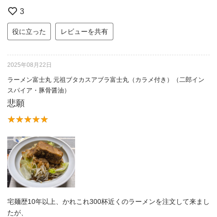
3
役に立った
レビューを共有
2025年08月22日
ラーメン富士丸 元祖ブタカスアブラ富士丸（カラメ付き）（二郎イン
スパイア・豚骨醤油）
悲願
宅麺歴10年以上、かれこれ300杯近くのラーメンを注文して来まし
たが、