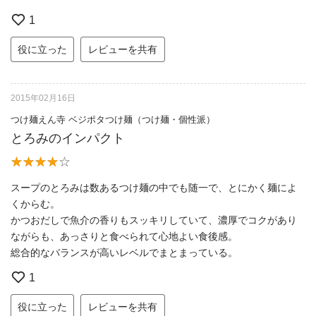
1
役に立った
レビューを共有
2015年02月16日
つけ麺えん寺 ベジポタつけ麺（つけ麺・個性派）
とろみのインパクト
スープのとろみは数あるつけ麺の中でも随一で、とにかく麺によ
くからむ。
かつおだしで魚介の香りもスッキリしていて、濃厚でコクがあり
ながらも、あっさりと食べられて心地よい食後感。
総合的なバランスが高いレベルでまとまっている。
1
役に立った
レビューを共有