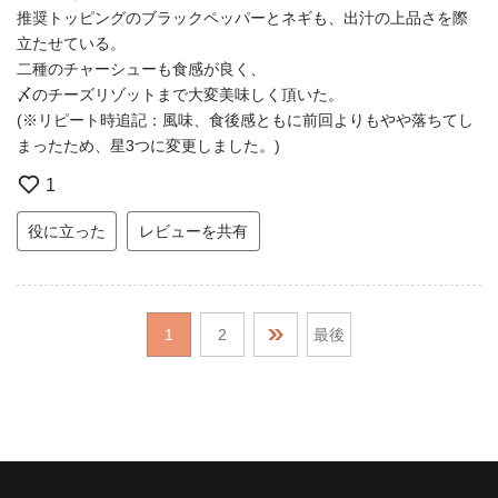
推奨トッピングのブラックペッパーとネギも、出汁の上品さを際
立たせている。
二種のチャーシューも食感が良く、
〆のチーズリゾットまで大変美味しく頂いた。
(※リピート時追記：風味、食後感ともに前回よりもやや落ちてし
まったため、星3つに変更しました。)
1
役に立った
レビューを共有
1
2
最後