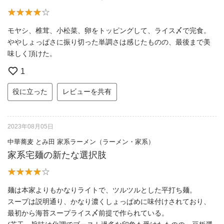
モヤシ、椎茸、小松菜、卵をトッピングして、ライス〆で完食。
ややしょっぱさに振り切った単調さは感じたものの、最後まで美
味しく頂けた。
1
役に立った
レビューを共有
2023年08月05日
中華蕎麦 とみ田 家系ラーメン（ラーメン・家系）
家系宅麺の新たな選択肢
麺は本家よりもかなりライトで、ツルツルとした平打ち麺。
スープは説明通り、かなり濃くしょっぱめに味付けされており、
最初から海苔スープライス〆前提で作られている。