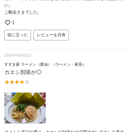
い。
ご馳走さまでした。
1
役に立った
レビューを共有
2025年04月01日
すずき家 ラーメン（醤油）（ラーメン・家系）
カエシ別添が◎
タイトル表記の通り、カエシが別添なので醤油ダレのキレを最大