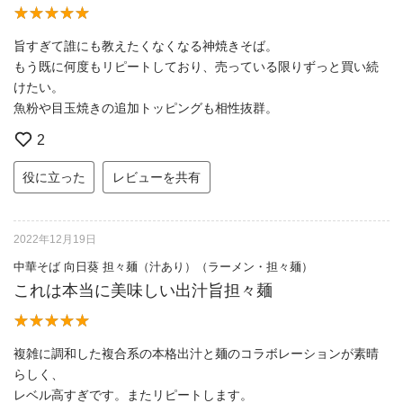
旨すぎて誰にも教えたくなくなる神焼きそば。
もう既に何度もリピートしており、売っている限りずっと買い続
けたい。
魚粉や目玉焼きの追加トッピングも相性抜群。
2
役に立った
レビューを共有
2022年12月19日
中華そば 向日葵 担々麺（汁あり）（ラーメン・担々麺）
これは本当に美味しい出汁旨担々麺
複雑に調和した複合系の本格出汁と麺のコラボレーションが素晴
らしく、
レベル高すぎです。またリピートします。