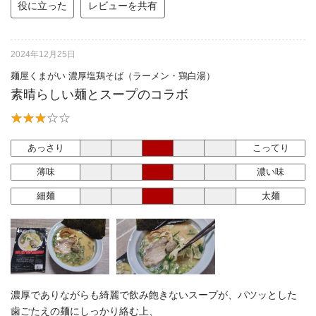
役に立った
レビューを共有
2024年12月25日
麺屋くまがい 濃厚塩鶏そば（ラーメン・鶏白湯）
素晴らしい麺とスープのコラボ
あっさり
こってり
薄味
濃い味
細麺
太麺
濃厚でありながらも綺麗で飲み飽きないスープが、パツッとした
歯ごたえの麺にしっかり絡む上、