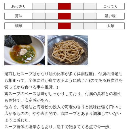
あっさり
こってり
薄味
濃い味
細麺
太麺
湯煎したスープはかなり油の比率が多く(4割程度)、付属の海老油
も相まって、全体に油が多すぎるように感じた(のである程度油を
切ってから食べる事を推奨。)
鶏スープのベースは味がしっかりしており、付属の具材との相性
も良好で、安定感がある。
他方で、海老油と海老粉の投入で海老の香りと風味は強く口中に
広がるものの、やや表面的で、鶏スープとあまり調和していない
ように感じた。
スープ自体の塩辛さもあり、途中で飽きてくる点で今一歩。