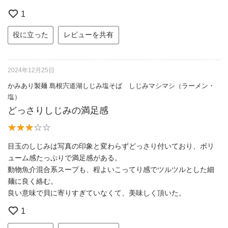
1
役に立った
レビューを共有
2024年12月25日
かみあり製麺 島根宍道湖しじみ塩そば しじみマシマシ（ラーメン・
塩）
どっさりしじみの満足感
目玉のしじみは写真の印象と変わらずどっさり付いており、ボリ
ューム感たっぷりで満足感がある。
動物魚介混合系スープも、程よいこってり感でツルツルとした細
麺に良く絡む。
良い意味で貝に寄りすぎていなくて、美味しく頂いた。
1