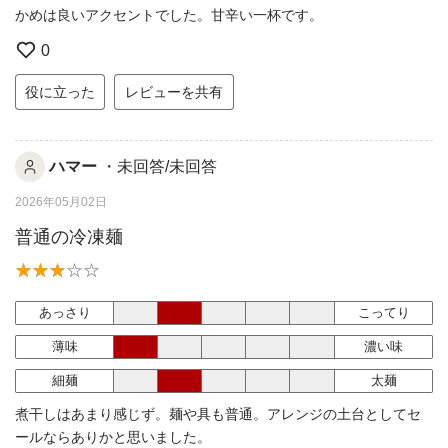
かめは良いアクセントでした。甘辛い一杯です。
0
役に立った
レビューを共有
ハマー
・未回答/未回答
2026年05月02日
普通の冷凍麺
あっさり
こってり
薄味
濃い味
細麺
太麺
煮干しはあまり感じず。麺や具も普通。アレンジの土台としてセ
ールならありかと思いました。