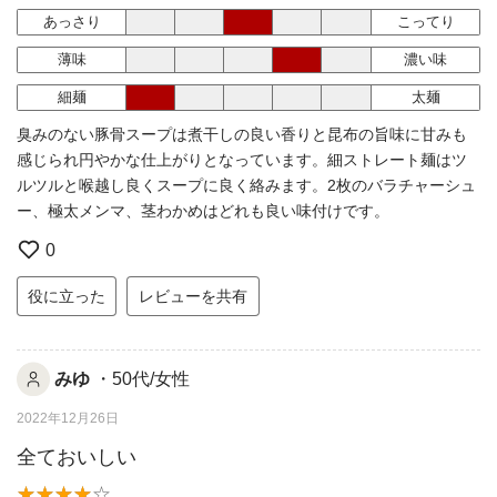
あっさり
こってり
薄味
濃い味
細麺
太麺
臭みのない豚骨スープは煮干しの良い香りと昆布の旨味に甘みも
感じられ円やかな仕上がりとなっています。細ストレート麺はツ
ルツルと喉越し良くスープに良く絡みます。2枚のバラチャーシュ
ー、極太メンマ、茎わかめはどれも良い味付けです。
0
役に立った
レビューを共有
みゆ
・50代/女性
2022年12月26日
全ておいしい