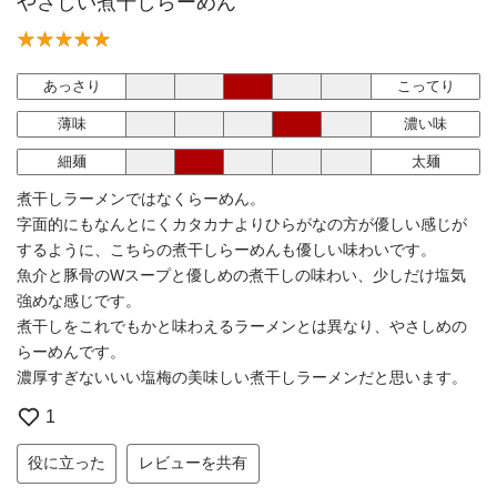
やさしい煮干しらーめん
あっさり
こってり
薄味
濃い味
細麺
太麺
煮干しラーメンではなくらーめん。
字面的にもなんとにくカタカナよりひらがなの方が優しい感じが
するように、こちらの煮干しらーめんも優しい味わいです。
魚介と豚骨のWスープと優しめの煮干しの味わい、少しだけ塩気
強めな感じです。
煮干しをこれでもかと味わえるラーメンとは異なり、やさしめの
らーめんです。
濃厚すぎないいい塩梅の美味しい煮干しラーメンだと思います。
1
役に立った
レビューを共有