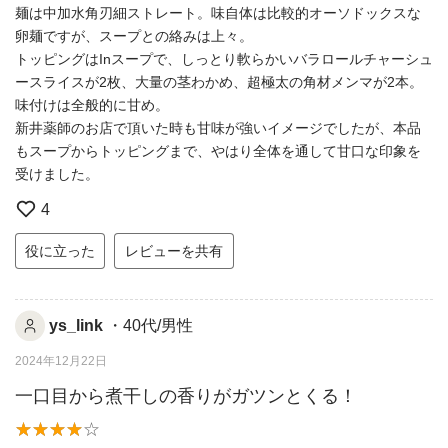
麺は中加水角刃細ストレート。味自体は比較的オーソドックスな
卵麺ですが、スープとの絡みは上々。
トッピングはInスープで、しっとり軟らかいバラロールチャーシュ
ースライスが2枚、大量の茎わかめ、超極太の角材メンマが2本。
味付けは全般的に甘め。
新井薬師のお店で頂いた時も甘味が強いイメージでしたが、本品
もスープからトッピングまで、やはり全体を通して甘口な印象を
受けました。
4
役に立った
レビューを共有
ys_link
・40代/男性
2024年12月22日
一口目から煮干しの香りがガツンとくる！