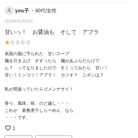
you子
・40代/女性
2025年01月03日
甘いっ！ お醤油も そして アブラ
表面の脂に守られた 甘いスープ
麺を引き上げ すすったら 麺があぶらだらけで
ん？ ってなりましたので すくってみたら 甘い！
甘い！トンコツ！アブラ！ カツオ？ ニボシは？
私が間違っていたらゴメンナサイ！
香り、風味、味、のど越し・・・
これが 倉敷煮干しらーめん なら
・・・です。
1