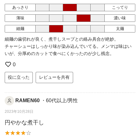
あっさり
こってり
薄味
濃い味
細麺
太麺
細麺の歯切れが良く、煮干しスープとの絡み具合が絶妙。
チャーシューはしっかり味が染み込んでいてる。メンマは味はい
いが、分厚めのカットで食べにくかったのが少し残念。
0
役に立った
レビューを共有
RAMEN60
・60代以上/男性
2023年10月28日
円やかな煮干し