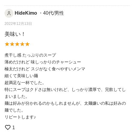
HideKimo
・40代/男性
2022年12月13日
美味い！
煮干し感 たっぷりのスープ
薄めだけれど 味しっかりのチャーシュー
極太だけれど スジがなく食べやすいメンマ
細くて美味しい麺
超満足な一杯でした。
特にスープはクドさは無いけれど、しっかり濃厚で、完飲してし
まいました。
麺は好みが分かれるのかもしれませんが、太麺嫌いの私は好みの
麺でした。
リピートします♪
1