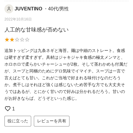
JUVENTINO
・40代/男性
2022年10月16日
人工的な甘味感が否めない
追加トッピングは九条ネギと海苔。麺は中細のストレート。食感
は硬すぎず柔すぎず。具材はジャキジャキ食感の極太メンマと、
ホロホロで柔らかいチャーシューが2枚。そして茎わかめも付属だ
が、スープと同梱のためにデロ気味でイマイチ。スープは一言で
言えばとても甘い。これがご当地で好まれる味付けなのだろう
か。煮干しはそれほど強くは感じないため苦手な方でも大丈夫そ
うではあるが、とにかく甘いので好みは分かれるだろう。甘いの
がお好きならば、どうぞといった感じ。
1
役に立った
レビューを共有