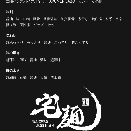
二郎インスパイア汁なし
TAKUMEN LABO
カレー
その他
味別
醤油
塩
味噌
豚骨
豚骨醤油
魚介豚骨
煮干し
鶏白湯
家系
旨辛
担々麺
個性派
グッズ・セット
味わい
超あっさり
あっさり
普通
こってり
超こってり
味の濃さ
超薄味
薄味
普通
濃味
超濃味
麺の太さ
超細麺
細麺
普通
太麺
超太麺