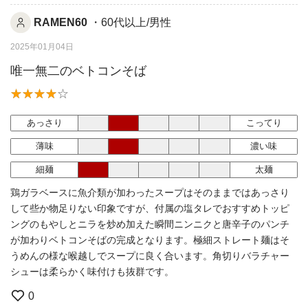
RAMEN60
・60代以上/男性
2025年01月04日
唯一無二のベトコンそば
あっさり
こってり
薄味
濃い味
細麺
太麺
鶏ガラベースに魚介類が加わったスープはそのままではあっさり
して些か物足りない印象ですが、付属の塩タレでおすすめトッピ
ングのもやしとニラを炒め加えた瞬間ニンニクと唐辛子のパンチ
が加わりベトコンそばの完成となります。極細ストレート麺はそ
うめんの様な喉越しでスープに良く合います。角切りバラチャー
シューは柔らかく味付けも抜群です。
0