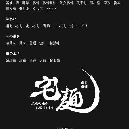
醤油
塩
味噌
豚骨
豚骨醤油
魚介豚骨
煮干し
鶏白湯
家系
旨辛
担々麺
個性派
グッズ・セット
味わい
超あっさり
あっさり
普通
こってり
超こってり
味の濃さ
超薄味
薄味
普通
濃味
超濃味
麺の太さ
超細麺
細麺
普通
太麺
超太麺