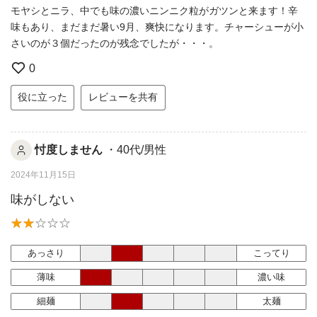
モヤシとニラ、中でも味の濃いニンニク粒がガツンと来ます！辛
味もあり、まだまだ暑い9月、爽快になります。チャーシューが小
さいのが３個だったのが残念でしたが・・・。
0
役に立った
レビューを共有
忖度しません
・40代/男性
2024年11月15日
味がしない
あっさり
こってり
薄味
濃い味
細麺
太麺