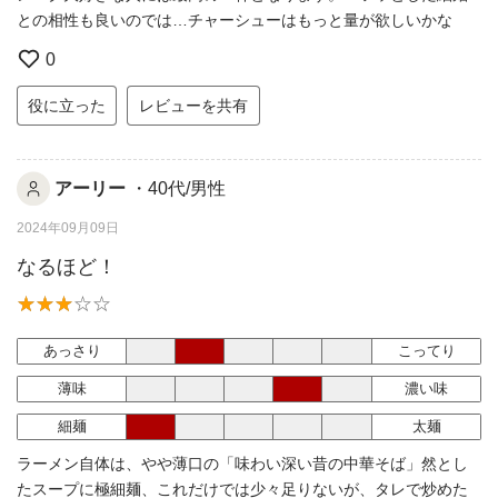
との相性も良いのでは…チャーシューはもっと量が欲しいかな
0
役に立った
レビューを共有
アーリー
・40代/男性
2024年09月09日
なるほど！
あっさり
こってり
薄味
濃い味
細麺
太麺
ラーメン自体は、やや薄口の「味わい深い昔の中華そば」然とし
たスープに極細麺、これだけでは少々足りないが、タレで炒めた