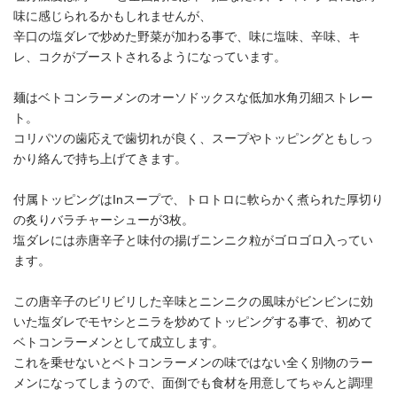
味に感じられるかもしれませんが、
辛口の塩ダレで炒めた野菜が加わる事で、味に塩味、辛味、キ
レ、コクがブーストされるようになっています。
麺はベトコンラーメンのオーソドックスな低加水角刃細ストレー
ト。
コリパツの歯応えで歯切れが良く、スープやトッピングともしっ
かり絡んで持ち上げてきます。
付属トッピングはInスープで、トロトロに軟らかく煮られた厚切り
の炙りバラチャーシューが3枚。
塩ダレには赤唐辛子と味付の揚げニンニク粒がゴロゴロ入ってい
ます。
この唐辛子のビリビリした辛味とニンニクの風味がビンビンに効
いた塩ダレでモヤシとニラを炒めてトッピングする事で、初めて
ベトコンラーメンとして成立します。
これを乗せないとベトコンラーメンの味ではない全く別物のラー
メンになってしまうので、面倒でも食材を用意してちゃんと調理