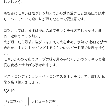
しましょう。
ちなみにモヤシは塩ダレを加えてから炒め過ぎると浸透圧で脱水
し、ベチャついて逆に味が薄くなるので要注意です。
コツとしては、まずは薄めの油でモヤシを強火でしっかりと炒
め、途中でニラを加え、
火が通ったら最後に塩ダレを加えて火を止め、余熱で5秒ほど炒め
合わせ、すぐにトッピングするくらいのスピード感で調理を行う
と、
モヤシから水が出てスープの味が薄る事なく、かつシャキっと適
度な食感で仕上げる事が出来ます。
ベストコンディション＝ベトコンでスタミナをつけて、厳しい猛
暑を乗り越えましょう。
19
役に立った
レビューを共有