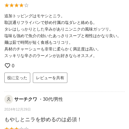
追加トッピングはモヤシとニラ。
取説通りフライパンで炒め付属の塩ダレと絡める。
タレはしっかりとした辛みがありニンニクの風味ガッツリ。
塩味も強めで魚介の効いたあっさりスープと相性はかなり良い。
麺は茹で時間が短く食感もコリコリ。
具材のチャーシューも非常に柔らかく満足度は高い。
スッキリな辛さのラーメンがお好きならオススメ。
0
役に立った
レビューを共有
サーチクワ
・30代/男性
2024年12月29日
もやしとニラを炒めるのは必須！