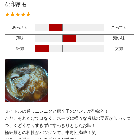
な印象も
あっさり
こってり
薄味
濃い味
細麺
太麺
タイトルの通りニンニクと唐辛子のパンチが印象的！
ただ、それだけではなく、スープに様々な旨味の要素が加わりつ
つ、くどくなりすぎずにすっきりとしたお味！
極細麺との相性がバツグンで、中毒性満載！笑