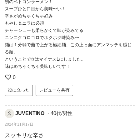
初のベトコンラーメン！
スープひと口目から美味〜い！
辛さがめちゃくちゃ好み！
もやし＆ニラは必須
チャーシューも柔らかくて味が染みてる
ニンニクゴロゴロでホクホク味染み〜
麺は１分弱で茹で上がる極細麺、この上っ面にアンマッチを感じ
る麺。
ということで✩はマイナス1にしました。
味はめちゃくちゃ美味しいです！
0
役に立った
レビューを共有
JUVENTINO
・40代/男性
2024年11月17日
スッキリな辛さ