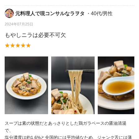
元料理人で現コンサルなラヲタ
・40代/男性
2024年07月25日
もやしニラは必要不可欠
スープは素の状態だとあっさりとした鶏ガラベースの醤油清湯
で、
塩分濃度は約1.6%と全国的には平均値なため、ジャンク舌には薄