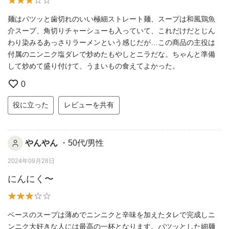
麺はパツッと歯切れのいい極細ストレート麺、スープは和風鶏魚
介スープ、角切りチャーシューも入っていて、これだけだとじん
わり染みるあっさりラーメンという感じだが…この商品の主役は
付属のニンニク塩ダレで炒めたもやしとニラだな。ちゃんと準備
して炒めて盛り付けて、うまいもの食えてよかった。
0
役に立った
レビューを共有
やんやん
・50代/男性
2024年09月28日
にんにく〜
ベースのスープは薄めでニンニクと辛味を加えたタレで完成しニ
ンニク大好きな人には最高の一杯となります。パツッとした細麺