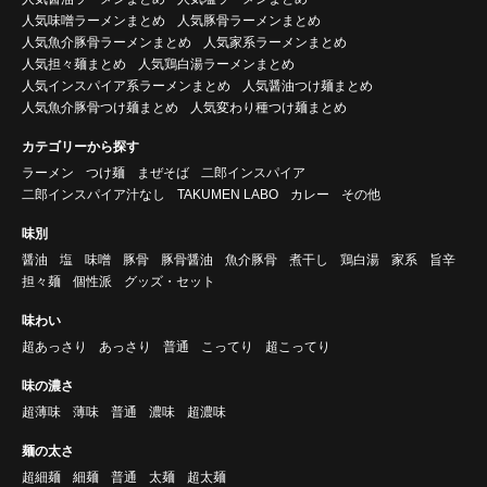
人気味噌ラーメンまとめ
人気豚骨ラーメンまとめ
人気魚介豚骨ラーメンまとめ
人気家系ラーメンまとめ
人気担々麺まとめ
人気鶏白湯ラーメンまとめ
人気インスパイア系ラーメンまとめ
人気醤油つけ麺まとめ
人気魚介豚骨つけ麺まとめ
人気変わり種つけ麺まとめ
カテゴリーから探す
ラーメン
つけ麺
まぜそば
二郎インスパイア
二郎インスパイア汁なし
TAKUMEN LABO
カレー
その他
味別
醤油
塩
味噌
豚骨
豚骨醤油
魚介豚骨
煮干し
鶏白湯
家系
旨辛
担々麺
個性派
グッズ・セット
味わい
超あっさり
あっさり
普通
こってり
超こってり
味の濃さ
超薄味
薄味
普通
濃味
超濃味
麺の太さ
超細麺
細麺
普通
太麺
超太麺