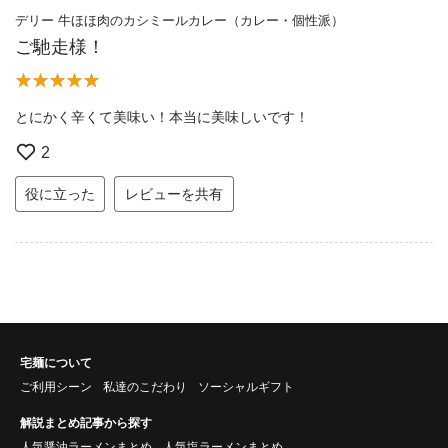
デリー 牛ほほ肉のカシミールカレー（カレー・個性派）
ご馳走様！
とにかく辛くて美味い！本当に美味しいです！
2
役に立った
レビューを共有
宅麺について
ご利用シーン
私達のこだわり
ソーシャルギフト
解説まとめ記事から探す
人気醤油ラーメンまとめ
人気塩ラーメンまとめ