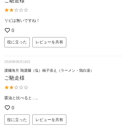
ご馳走様
リピは無いですね！
0
役に立った
レビューを共有
2026年06月18日
濃麺海月 鶏濃麺（塩）柚子添え（ラーメン・鶏白湯）
ご馳走様
醤油と比べると…。
0
役に立った
レビューを共有