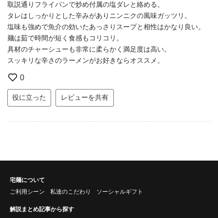
取説通りフライパンで炒め付属の塩ダレと絡める。
タレはしっかりとした辛みがありニンニクの風味ガッツリ。
塩味も強めで魚介の効いたあっさりスープと相性はかなり良い。
麺は茹で時間が短く食感もコリコリ。
具材のチャーシューも非常に柔らかく満足度は高い。
スッキリな辛さのラーメンがお好きならオススメ。
0
役に立った
レビューを共有
宅麺について
ご利用シーン
私達のこだわり
ソーシャルギフト
解説まとめ記事から探す