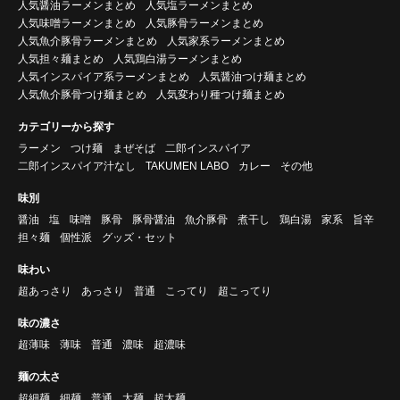
人気醤油ラーメンまとめ
人気塩ラーメンまとめ
人気味噌ラーメンまとめ
人気豚骨ラーメンまとめ
人気魚介豚骨ラーメンまとめ
人気家系ラーメンまとめ
人気担々麺まとめ
人気鶏白湯ラーメンまとめ
人気インスパイア系ラーメンまとめ
人気醤油つけ麺まとめ
人気魚介豚骨つけ麺まとめ
人気変わり種つけ麺まとめ
カテゴリーから探す
ラーメン
つけ麺
まぜそば
二郎インスパイア
二郎インスパイア汁なし
TAKUMEN LABO
カレー
その他
味別
醤油
塩
味噌
豚骨
豚骨醤油
魚介豚骨
煮干し
鶏白湯
家系
旨辛
担々麺
個性派
グッズ・セット
味わい
超あっさり
あっさり
普通
こってり
超こってり
味の濃さ
超薄味
薄味
普通
濃味
超濃味
麺の太さ
超細麺
細麺
普通
太麺
超太麺